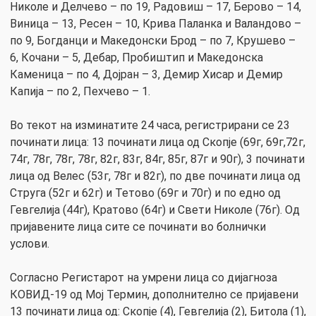
Николе и Делчево – по 19, Радовиш – 17, Берово – 14,
Виница – 13, Ресен – 10, Крива Паланка и Валандово –
по 9, Богданци и Македонски Брод – по 7, Крушево –
6, Кочани – 5, Дебар, Пробиштип и Македонска
Каменица – по 4, Дојран – 3, Демир Хисар и Демир
Капија – по 2, Пехчево – 1.
Во текот на изминатите 24 часа, регистрирани се 23
починати лица: 13 починати лица од Скопје (69г, 69г,72г,
74г, 78г, 78г, 78г, 82г, 83г, 84г, 85г, 87г и 90г), 3 починати
лица од Велес (53г, 78г и 82г), по две починати лица од
Струга (52г и 62г) и Тетово (69г и 70г) и по едно од
Гевгелија (44г), Кратово (64г) и Свети Николе (76г). Од
пријавените лица сите се починати во болнички
услови.
Согласно Регистарот на умрени лица со дијагноза
КОВИД-19 од Мој Термин, дополнително се пријавени
13 починати лица од: Скопје (4), Гевгелија (2), Битола (1),