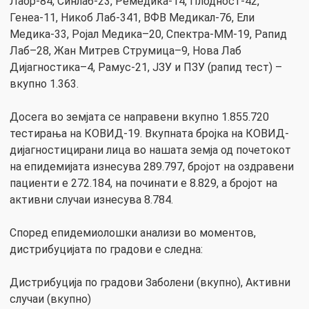
Лаор-84, Синлаб-23, Ремедика-14, Плодност-42,
Генеа-11, Никоб Лаб-341, ВФВ Медикал-76, Ели
Медика-33, Ројал Медика–20, Спектра-ММ-19, Рапид
Лаб–28, Жан Митрев Струмица–9, Нова Лаб
Дијагностика–4, Рамус-21, ЈЗУ и ПЗУ (рапид тест) –
вкупно 1.363.
Досега во земјата се направени вкупно 1.855.720
тестирања на КОВИД-19. Вкупната бројка на КОВИД-
дијагностицирани лица во нашата земја од почетокот
на епидемијата изнесува 289.797, бројот на оздравени
пациенти е 272.184, на починати е 8.829, а бројот на
активни случаи изнесува 8.784.
Според епидемиолошки анализи во моментов,
дистрибуцијата по градови е следна:
Дистрибуција по градови Заболени (вкупно), Активни
случаи (вкупно)