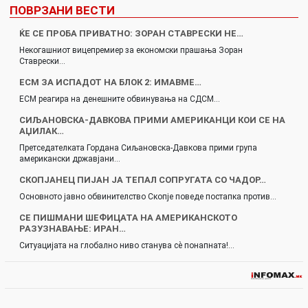
ПОВРЗАНИ ВЕСТИ
ЌЕ СЕ ПРОБА ПРИВАТНО: ЗОРАН СТАВРЕСКИ НЕ…
Некогашниот вицепремиер за економски прашања Зоран
Ставрески…
ЕСМ ЗА ИСПАДОТ НА БЛОК 2: ИМАВМЕ…
ЕСМ реагира на денешните обвинувања на СДСМ…
СИЉАНОВСКА-ДАВКОВА ПРИМИ АМЕРИКАНЦИ КОИ СЕ НА
АЏИЛАК…
Претседателката Гордана Сиљановска-Давкова прими група
американски државјани…
СКОПЈАНЕЦ ПИЈАН ЈА ТЕПАЛ СОПРУГАТА СО ЧАДОР…
Основното јавно обвинителство Скопје поведе постапка против…
СЕ ПИШМАНИ ШЕФИЦАТА НА АМЕРИКАНСКОТО
РАЗУЗНАВАЊЕ: ИРАН…
Ситуацијата на глобално ниво станува сè понапната!…