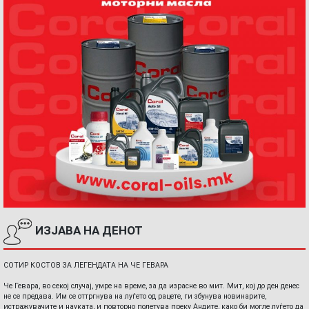
ИЗЈАВА НА ДЕНОТ
СОТИР КОСТОВ ЗА ЛЕГЕНДАТА НА ЧЕ ГЕВАРА
Че Гевара, во секој случај, умре на време, за да израсне во мит. Мит, кој до ден денес
не се предава. Им се оттргнува на луѓето од рацете, ги збунува новинарите,
истражувачите и науката, и повторно полетува преку Андите, како би могле луѓето да