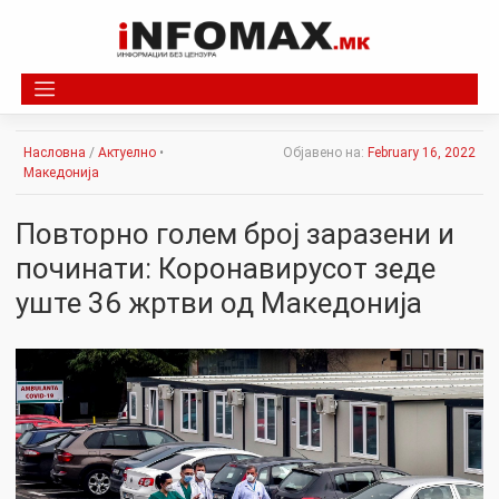
Skip
to
content
Насловна
/
Актуелно
•
Објавено на:
February 16, 2022
Македонија
Повторно голем број заразени и
починати: Коронавирусот зеде
уште 36 жртви од Македонија