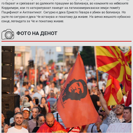
го бараат и среќаваат во далеките прашуми во Боливија, во кањоните на небеските
Кордиљери, кои го наткрилуваат ланецот на латиноамерикански земји помеѓу
Пацификот и Антлантикот. Сигурно е дека Ернесто Гевара е убиен во Боливија. Но
уште по сигурно е дека Че останува и понатаму да живее. На вечно жешкото кубанско
сонце, легендата за Че и понатаму живее.
ФОТО НА ДЕНОТ