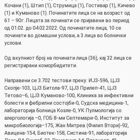
Кочани (1), Штип (1), Струмица (1), Гостивар (1), Кичево
(1) и Куманово (1). Починатите лица се на возраст од
61 – 90г. Лицата за починати се пријавени во период
од 01.02. до 04.02.2022. Од починатите лица, 10 се
починати во домашни услови, а 3 лица во болнички
услови.
Од вкупниот број на починати лица (36), кај 32 лица се
регистрирани коморбидитети.
Направени се 3.702 тестови преку: ИЈЗ-596, ЦЈЗ
Скопје-103, ЦЈЗ Битола-97, ЦЈЗ Прилеп-41, ЦЈЗ
Тетово–6, ЦЈЗ Куманово-100, Клиника за инфективни
болести и фебрилни состојби-0, Судска медицина-1,
лабораторија болница Козле-0, УК Пулмологија со
алергологија –0, ГОБ 8-ми Септември-0, Институт за
микробиологија–175, Жан Митрев (Филип Втори)-92,
Авицена-154, Биотек-158, Систина-91, лабораторија