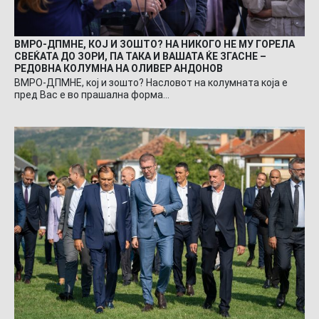
ВМРО-ДПМНЕ, КОЈ И ЗОШТО? НА НИКОГО НЕ МУ ГОРЕЛА
СВЕЌАТА ДО ЗОРИ, ПА ТАКА И ВАШАТА ЌЕ ЗГАСНЕ –
РЕДОВНА КОЛУМНА НА ОЛИВЕР АНДОНОВ
ВМРО-ДПМНЕ, кој и зошто? Насловот на колумната која е
пред Вас е во прашална форма…