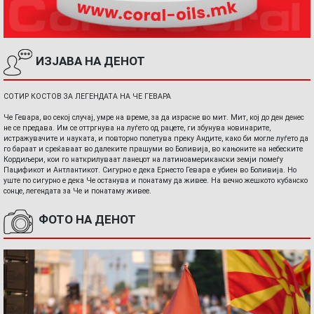
ИЗЈАВА НА ДЕНОТ
СОТИР КОСТОВ ЗА ЛЕГЕНДАТА НА ЧЕ ГЕВАРА
Че Гевара, во секој случај, умре на време, за да израсне во мит. Мит, кој до ден денес
не се предава. Им се оттргнува на луѓето од рацете, ги збунува новинарите,
истражувачите и науката, и повторно полетува преку Андите, како би могле луѓето да
го бараат и среќаваат во далеките прашуми во Боливија, во кањоните на небеските
Кордиљери, кои го наткрилуваат ланецот на латиноамерикански земји помеѓу
Пацификот и Антлантикот. Сигурно е дека Ернесто Гевара е убиен во Боливија. Но
уште по сигурно е дека Че останува и понатаму да живее. На вечно жешкото кубанско
сонце, легендата за Че и понатаму живее.
ФОТО НА ДЕНОТ