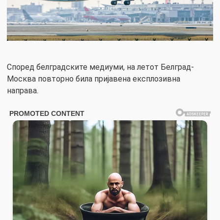
Според белградските медиуми, на летот Белград-
Москва повторно била пријавена експлозивна
направа.