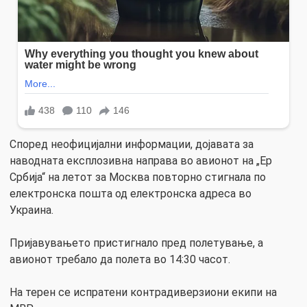
Според неофицијални информации, дојавата за
наводната експлозивна направа во авионот на „Ер
Србија“ на летот за Москва повторно стигнала по
електронска пошта од електронска адреса во
Украина.
Пријавувањето пристигнало пред полетување, а
авионот требало да полета во 14:30 часот.
На терен се испратени контрадиверзиони екипи на