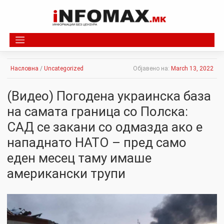
Skip
to
content
Насловна
/
Uncategorized
Објавено на:
March 13, 2022
(Видео) Погодена украинска база
на самата граница со Полска:
САД се закани со одмазда ако е
нападнато НАТО – пред само
еден месец таму имаше
американски трупи