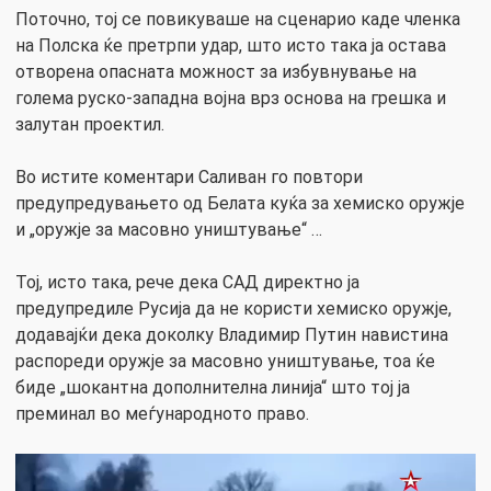
Поточно, тој се повикуваше на сценарио каде членка
на Полска ќе претрпи удар, што исто така ја остава
отворена опасната можност за избувнување на
голема руско-западна војна врз основа на грешка и
залутан проектил.
Во истите коментари Саливан го повтори
предупредувањето од Белата куќа за хемиско оружје
и „оружје за масовно уништување“ …
Тој, исто така, рече дека САД директно ја
предупредиле Русија да не користи хемиско оружје,
додавајќи дека доколку Владимир Путин навистина
распореди оружје за масовно уништување, тоа ќе
биде „шокантна дополнителна линија“ што тој ја
преминал во меѓународното право.
Video