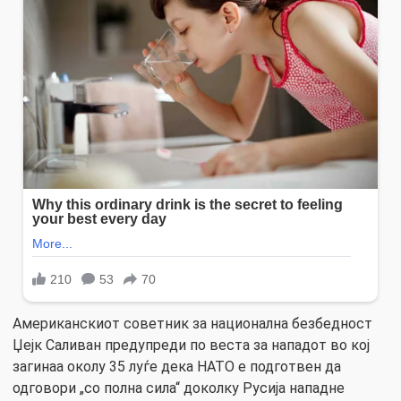
Американскиот советник за национална безбедност
Џејк Саливан предупреди по веста за нападот во кој
загинаа околу 35 луѓе дека НАТО е подготвен да
одговори „со полна сила“ доколку Русија нападне