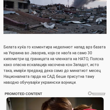
Белата куќа го коментира неделниот напад врз базата
на Украина во Јаворив, која се наоѓа на само 30
километри од границата на членката на НАТО, Полска
како опасна ескалација насочена кон Западот, исто
така, имајќи предвид дека само до минатиот месец
Националната гарда на САД беше присутна таму
наводно обучувајќи украински војници.