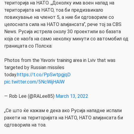
територија на НАТО. „Доколку има воен напад на
територијата на НАТО, тоа би предизвикало
повикување на членот 5, а ние би одговориле со
целосната сила на НАТО алијансата“, рече тој за CBS
News. Русија истрела околу 30 проектили во базата
која се наоѓа на само неколку минути со автомобил од
границата со Полска:
Photos from the Yavoriv training area in Lviv that was
targeted by Russian missiles
today.
https://t.co/PpSwtpgjqD
pic.twitter.com/5NcWijHAlW
— Rob Lee (@RALee85)
March 13, 2022
„Се што ќе кажам е дека ако Русија нападне испали
ракети на територијата на НАТО, НАТО алијансата би
одговорила на тоа.