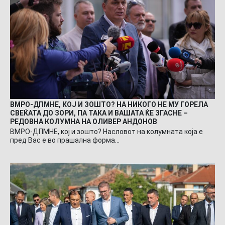
ВМРО-ДПМНЕ, КОЈ И ЗОШТО? НА НИКОГО НЕ МУ ГОРЕЛА
СВЕЌАТА ДО ЗОРИ, ПА ТАКА И ВАШАТА ЌЕ ЗГАСНЕ –
РЕДОВНА КОЛУМНА НА ОЛИВЕР АНДОНОВ
ВМРО-ДПМНЕ, кој и зошто? Насловот на колумната која е
пред Вас е во прашална форма…