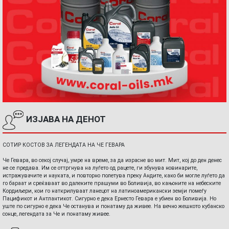
ИЗЈАВА НА ДЕНОТ
СОТИР КОСТОВ ЗА ЛЕГЕНДАТА НА ЧЕ ГЕВАРА
Че Гевара, во секој случај, умре на време, за да израсне во мит. Мит, кој до ден денес
не се предава. Им се оттргнува на луѓето од рацете, ги збунува новинарите,
истражувачите и науката, и повторно полетува преку Андите, како би могле луѓето да
го бараат и среќаваат во далеките прашуми во Боливија, во кањоните на небеските
Кордиљери, кои го наткрилуваат ланецот на латиноамерикански земји помеѓу
Пацификот и Антлантикот. Сигурно е дека Ернесто Гевара е убиен во Боливија. Но
уште по сигурно е дека Че останува и понатаму да живее. На вечно жешкото кубанско
сонце, легендата за Че и понатаму живее.