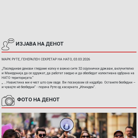
ИЗЈАВА НА ДЕНОТ
МАРК РУТЕ, ГЕНЕРАЛЕН СЕКРЕТАР НА НАТО, 03.03.2026
„Последниве денови гледаме колку е важно сите 32 сојузнички држави, вклучително
и Македонија да се здружат, да работат заедно и да обезбедат колективна одбрана на
НАТО територијата.“
„ ...Навистина ми е чест што сум овде. Ви посакувам сè најдобро. Останете безбедни –
и чувајте нè безбедни“ - порача Руте од касарната „Илинден“.
ФОТО НА ДЕНОТ