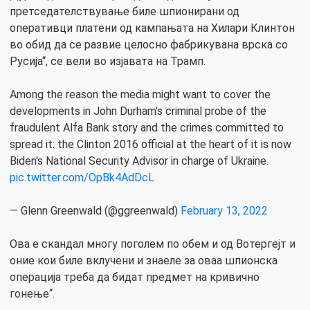
претседателствување биле шпионирани од
оперативци платени од кампањата на Хилари Клинтон
во обид да се развие целосно фабрикувана врска со
Русија“, се вели во изјавата на Трамп.
Among the reason the media might want to cover the
developments in John Durham's criminal probe of the
fraudulent Alfa Bank story and the crimes committed to
spread it: the Clinton 2016 official at the heart of it is now
Biden's National Security Advisor in charge of Ukraine.
pic.twitter.com/OpBk4AdDcL
— Glenn Greenwald (@ggreenwald)
February 13, 2022
Ова е скандал многу поголем по обем и од Вотергејт и
оние кои биле вклучени и знаеле за оваа шпионска
операција треба да бидат предмет на кривично
гонење“.