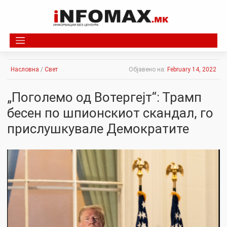
Skip
to
content
Насловна
/
Свет
Објавено на:
February 14, 2022
„Поголемо од Вотергејт“: Трамп
бесен по шпионскиот скандал, го
прислушкувале Демократите