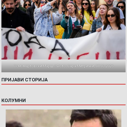
Осмомартовски Марш / Фото: Сара Митрички, 08.03.2026
ПРИЈАВИ СТОРИЈА
КОЛУМНИ