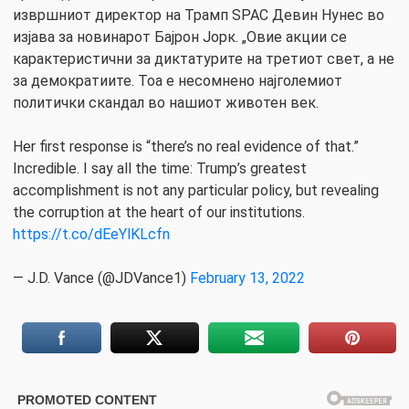
извршниот директор на Трамп SPAC Девин Нунес во
изјава за новинарот Бајрон Јорк. „Овие акции се
карактеристични за диктатурите на третиот свет, а не
за демократиите. Тоа е несомнено најголемиот
политички скандал во нашиот животен век.
Her first response is “there’s no real evidence of that.”
Incredible. I say all the time: Trump’s greatest
accomplishment is not any particular policy, but revealing
the corruption at the heart of our institutions.
https://t.co/dEeYlKLcfn
— J.D. Vance (@JDVance1)
February 13, 2022