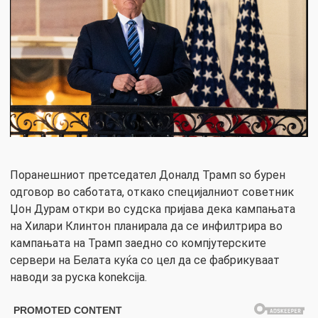
Поранешниот претседател Доналд Трамп so бурен
одговор во саботата, откако специјалниот советник
Џон Дурам откри во судска пријава дека кампањата
на Хилари Клинтон планирала да се инфилтрира во
кампањата на Трамп заедно со компјутерските
сервери на Белата куќа со цел да се фабрикуваат
наводи за рускa konekcija.