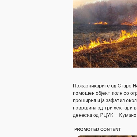
Пожарникарите од Старо На
помошен објект полн со огр
проширил и ја зафатил око
површина од три хектари в
денеска од РЦУК – Кумано