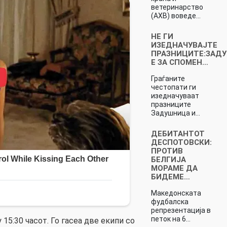
ветеринарство
(АХВ) воведе…
НЕ ГИ
ИЗЕДНАЧУВАЈТЕ
ПРАЗНИЦИТЕ:ЗАД
Е ЗА СПОМЕН…
Граѓаните
честопати ги
изедначуваат
празниците
Задушница и…
ДЕБИТАНТОТ
ДЕСПОТОВСКИ:
ПРОТИВ
БЕЛГИЈА
МОРАМЕ ДА
БИДЕМЕ…
Македонската
фудбалска
репрезентација в
петок на 6…
 15:30 часот. Го гасеа две екипи со