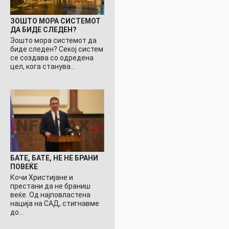
ЗОШТО МОРА СИСТЕМОТ
ДА БИДЕ СЛЕДЕН?
Зошто мора системот да
биде следен? Секој систем
се создава со одредена
цел, кога станува…
БАТЕ, БАТЕ, НЕ НЕ БРАНИ
ПОВЕЌЕ
Кочи Христијане и
престани да не браниш
веќе. Од најповластена
нација на САД, стигнавме
до…