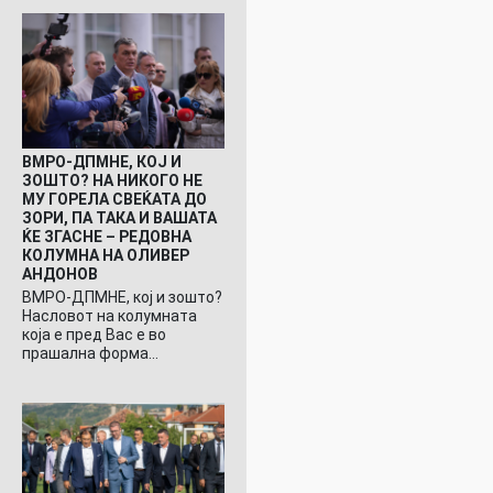
ВМРО-ДПМНЕ, КОЈ И
ЗОШТО? НА НИКОГО НЕ
МУ ГОРЕЛА СВЕЌАТА ДО
ЗОРИ, ПА ТАКА И ВАШАТА
ЌЕ ЗГАСНЕ – РЕДОВНА
КОЛУМНА НА ОЛИВЕР
АНДОНОВ
ВМРО-ДПМНЕ, кој и зошто?
Насловот на колумната
која е пред Вас е во
прашална форма…