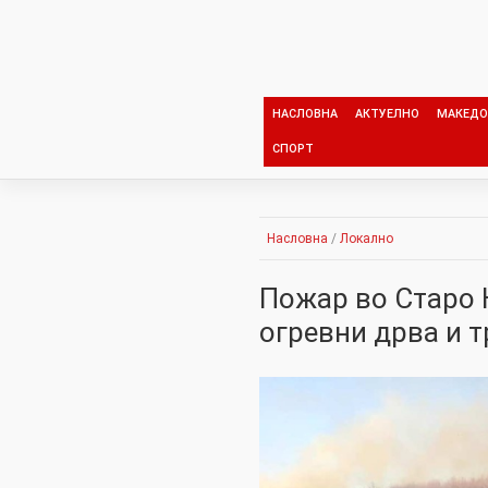
Skip
to
content
НАСЛОВНА
АКТУЕЛНО
МАКЕДО
СПОРТ
Насловна
/
Локално
Пожар во Старо Н
огревни дрва и 