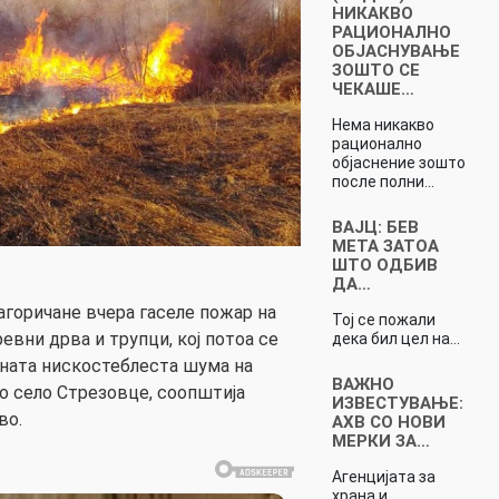
НИКАКВО
РАЦИОНАЛНО
ОБЈАСНУВАЊЕ
ЗОШТО СЕ
ЧЕКАШЕ…
Нема никакво
рационално
објаснение зошто
после полни…
ВАЈЦ: БЕВ
МЕТА ЗАТОА
ШТО ОДБИВ
ДА…
горичане вчера гаселе пожар на
Тој се пожали
евни дрва и трупци, кој потоа се
дека бил цел на…
лната нискостеблеста шума на
ВАЖНО
о село Стрезовце, соопштија
ИЗВЕСТУВАЊЕ:
во.
АХВ СО НОВИ
МЕРКИ ЗА…
Агенцијата за
храна и