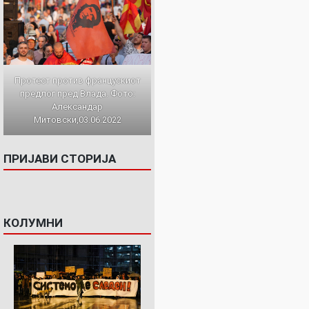
Протест против францускиот
предлог пред Влада. Фото:
Александар
Митовски,03.06.2022
ПРИЈАВИ СТОРИЈА
КОЛУМНИ