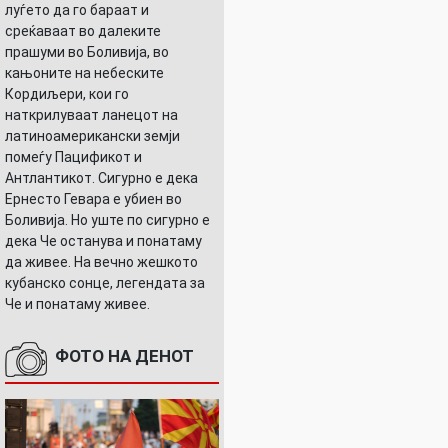
луѓето да го бараат и
среќаваат во далеките
прашуми во Боливија, во
кањоните на небеските
Кордиљери, кои го
УШНИЦАТА
наткрилуваат ланецот на
латиноамерикански земји
помеѓу Пацификот и
Антлантикот. Сигурно е дека
Ернесто Гевара е убиен во
Боливија. Но уште по сигурно е
дека Че останува и понатаму
да живее. На вечно жешкото
кубанско сонце, легендата за
Че и понатаму живее.
ФОТО НА ДЕНОТ