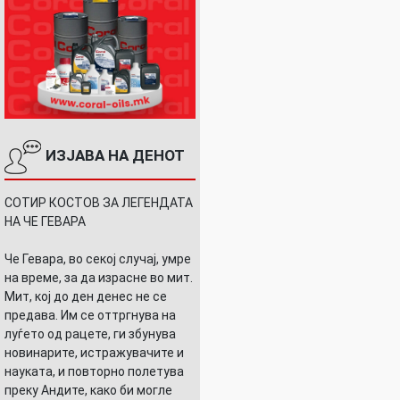
ИЗЈАВА НА ДЕНОТ
СОТИР КОСТОВ ЗА ЛЕГЕНДАТА
НА ЧЕ ГЕВАРА
Че Гевара, во секој случај, умре
на време, за да израсне во мит.
Мит, кој до ден денес не се
предава. Им се оттргнува на
луѓето од рацете, ги збунува
новинарите, истражувачите и
науката, и повторно полетува
преку Андите, како би могле