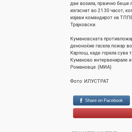
две возила, првично беше л
изгаснат во 21.30 часот, ко
изјави командирот на ТППЕ
Трајковски.
Кумановската противпожар
деноноќие гасела пожар во
Карпош, каде горела сува 
Куманово интервенирале и
Романовце. (МИА)
Фoто: ИЛУСТРАТ
Share on Facebook