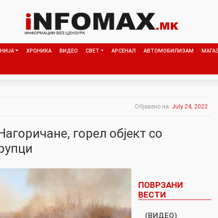
НИЈА
ХРОНИКА
ВИДЕО
СВЕТ
АРСЕНАЛ
АВТОМОБИЛИЗАМ
МАГА
Објавено на:
July 24, 2022
агоричане, горел објект со
трупци
ПОВРЗАНИ
ВЕСТИ
(ВИДЕО)