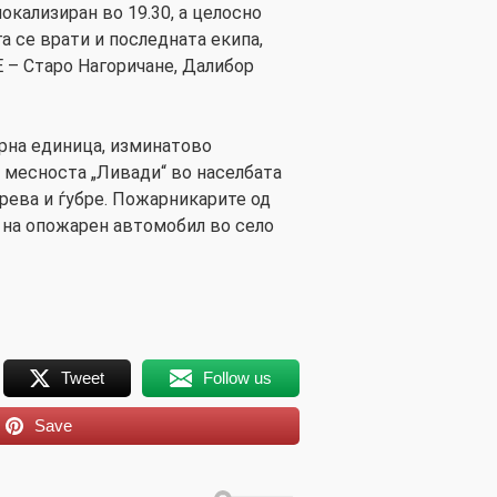
окализиран во 19.30, а целосно
га се врати и последната екипа,
 – Старо Нагоричане, Далибор
на единица, изминатово
 месноста „Ливади“ во населбата
трева и ѓубре. Пожарникарите од
 на опожарен автомобил во село
Tweet
Follow us
Save