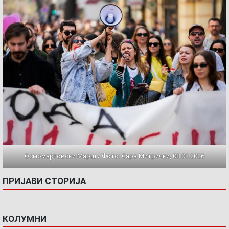
Осмомартовски Марш / Фото: Сара Митрички, 08.03.2026
ПРИЈАВИ СТОРИЈА
КОЛУМНИ