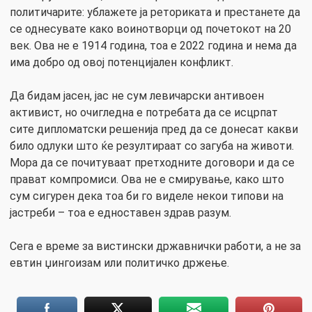
политичарите: ублажете ја реториката и престанете да
се однесувате како воинотворци од почетокот на 20
век. Ова не е 1914 година, тоа е 2022 година и нема да
има добро од овој потенцијален конфликт.
Да бидам јасен, јас не сум левичарски антивоен
активист, но очигледна е потребата да се исцрпат
сите дипломатски решенија пред да се донесат какви
било одлуки што ќе резултираат со загуба на животи.
Мора да се почитуваат претходните договори и да се
прават компромиси. Ова не е смирување, како што
сум сигурен дека тоа би го виделе некои типови на
јастреби – тоа е едноставен здрав разум.
Сега е време за вистински државнички работи, а не за
евтин џингоизам или политичко држење.