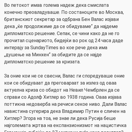
Во петокот имав голема надеж дека смислата
конечно преовладуваше. По состаноците во Москва,
британскиот секретар за одбрана Бен Валас изјави
дека „ќе продолжиме да се обидуваме“ да најдеме
дипломатско решение. Сепак, се чини како да не го
прочитал сценариото, бидејќи во рок од 24 часа даде
интервју за SundayTimes во кое рече дека има
„душење на Минхен“ за обидите да се најде
дипломатско решение за кризата.
За оние кои не се свесни, Валас ги споредуваше оние
кои се обидуваат да преговараат за излез од оваа
актуелна криза со обидот на Невил Чембрлен да се
справи со Адолф Хитлер во 1938 година. Оваа изјава
поттикна недоверба на речиси секое ниво. Дали Валас
навистина сугерира дека Владимир Путин е сличен на
Хитлер? Згора на тоа, не знае ли дека Русија беше
најголемата жртва на експанзионизмот на нацистичка