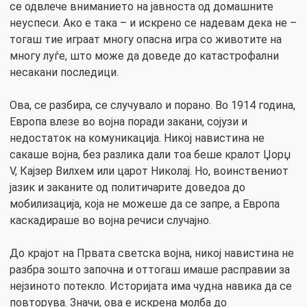
се одвлече вниманието на јавноста од домашните
неуспеси. Ако е така – и искрено се надевам дека не –
тогаш тие играат многу опасна игра со животите на
многу луѓе, што може да доведе до катастрофални
несакани последици.
Ова, се разбира, се случувало и порано. Во 1914 година,
Европа влезе во војна поради закани, сојузи и
недостаток на комуникација. Никој навистина не
сакаше војна, без разлика дали тоа беше кралот Џорџ
V, Кајзер Вилхем или царот Николај. Но, воинствениот
јазик и заканите од политичарите доведоа до
мобилизација, која не можеше да се запре, а Европа
каскадираше во војна речиси случајно.
До крајот на Првата светска војна, никој навистина не
разбра зошто започна и оттогаш имаше расправии за
нејзиното потекло. Историјата има чудна навика да се
повторува. Значи, ова е искрена молба до