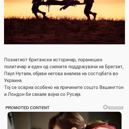
Познатиот британски историчар, поранешен
политичар и еден од силните поддржувачи на Брегзит,
Паул Нутали, објави негова анализа на состојбата во
Украина.
Тој се осврна особено на причините сошто Вашингтон
и Лондон би сакале војна со Русија.