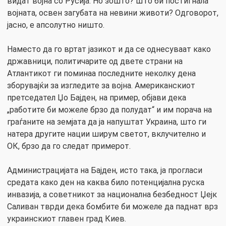
видат војна со Русија. Но зошто? Што би постигнала
војната, освен загубата на невини животи? Одговорот,
јасно, е апсолутно ништо.
Наместо да го вртат јазикот и да се однесуваат како
државници, политичарите од двете страни на
Атлантикот ги поминаа последните неколку дена
зборувајќи за изгледите за војна. Американскиот
претседател Џо Бајден, на пример, објави дека
„работите би можеле брзо да полудат“ и им порача на
граѓаните на земјата да ја напуштат Украина, што ги
натера другите нации ширум светот, вклучително и
ОК, брзо да го следат примерот.
Администрацијата на Бајден, исто така, ја прогласи
средата како ден на каква било потенцијална руска
инвазија, а советникот за национална безбедност Џејк
Саливан тврди дека бомбите би можеле да паднат врз
украинскиот главен град Киев.