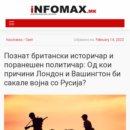
Skip
to
content
Насловна
/
Свет
Објавено на:
February 14, 2022
Познат британски историчар и
поранешен политичар: Од кои
причини Лондон и Вашингтон би
сакале војна со Русија?