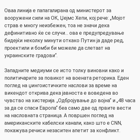
Оваа линија е папагалирана од министерот за
вооружени сили на ОК, Џејмс Хепи, кој рече: „Мојот
страв е многу неизбежен, тоа не значи дека
дефинитивно ќе се случи… ова е предупредување
бидејќи неколку минути откако Путин ја даде ред,
проектили и бомби би можеле да слетаат на
украинските градови“.
Западните медиуми се исто толку виновни како и
политичарите за повикот на воената реторика. Еден
поглед на џингоистичките наслови за време на
викендот открива дека јавноста е воведена во
чувство на хистерија. „Одбројување до војна“ и „48 часа
за да се спаси Европа“ беа само две од првите вести
на насловната страница. А површен поглед на
американските кабелски канали, како што е CNN,
покажува речиси незаситен апетит за конфликт.