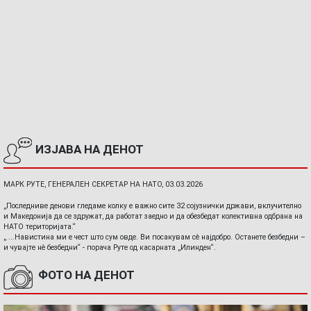
ИЗЈАВА НА ДЕНОТ
МАРК РУТЕ, ГЕНЕРАЛЕН СЕКРЕТАР НА НАТО, 03.03.2026
„Последниве денови гледаме колку е важно сите 32 сојузнички држави, вклучително
и Македонија да се здружат, да работат заедно и да обезбедат колективна одбрана на
НАТО територијата.“
„ ...Навистина ми е чест што сум овде. Ви посакувам сè најдобро. Останете безбедни –
и чувајте нè безбедни“ - порача Руте од касарната „Илинден“.
ФОТО НА ДЕНОТ