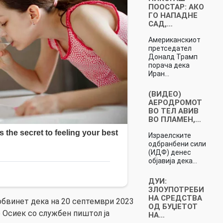
ПООСТАР: АКО
ГО НАПАДНЕ
САД,…
Американскиот
претседател
Доналд Трамп
порача дека
Иран…
(ВИДЕО)
АЕРОДРОМОТ
ВО ТЕЛ АВИВ
ВО ПЛАМЕН,…
Израелските
одбранбени сили
(ИДФ) денес
објавија дека…
ДУИ:
ЗЛОУПОТРЕБИ
НА СРЕДСТВА
обвинет дека на 20 септември 2023
ОД БУЏЕТОТ
о Осиек со службен пиштол ја
НА…