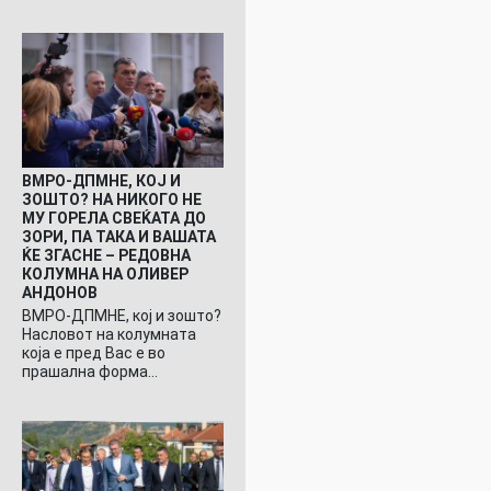
ВМРО-ДПМНЕ, КОЈ И
ЗОШТО? НА НИКОГО НЕ
МУ ГОРЕЛА СВЕЌАТА ДО
ЗОРИ, ПА ТАКА И ВАШАТА
ЌЕ ЗГАСНЕ – РЕДОВНА
КОЛУМНА НА ОЛИВЕР
АНДОНОВ
ВМРО-ДПМНЕ, кој и зошто?
Насловот на колумната
која е пред Вас е во
прашална форма…