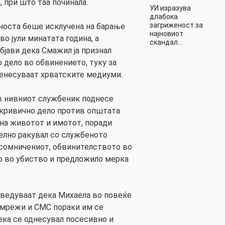
, при што таа починала.
УИ изразува
длабока
загриженост за
вноста беше исклучена на барање
најновиот
во јули минатата година, а
скандал…
бјави дека Смажил ја признал
о дело во обвинението, туку за
ренесуваат хрватските медиуми.
в нивниот службеник поднесе
 кривично дело против општата
на животот и имотот, поради
лно ракувал со службеното
 осомничениот, обвинителството во
о во убиство и предложило мерка
аведуваат дека Михаела во повеќе
 мрежи и СМС пораки им се
ека се однесувал посесивно и