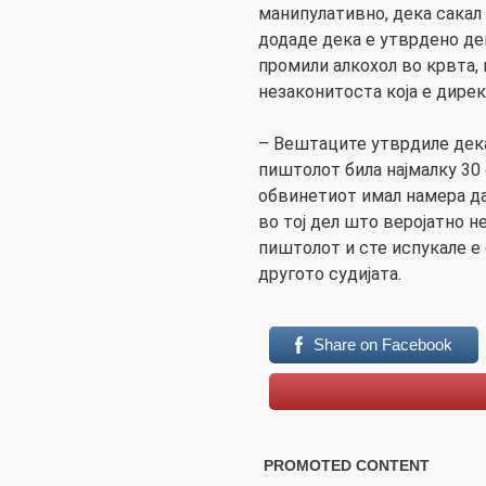
манипулативно, дека сакал 
додаде дека е утврдено де
промили алкохол во крвта, 
незаконитоста која е дирек
– Вештаците утврдиле дека
пиштолот била најмалку 30
обвинетиот имал намера да
во тој дел што веројатно н
пиштолот и сте испукале е
другото судијата.
Share on Facebook