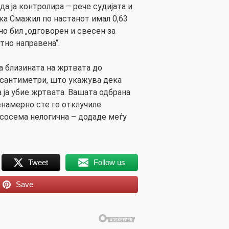
да ја контролира – рече судијата и
ка Смажил по настанот имал 0,63
но бил „одговорен и свесен за
тно направена“.
 близината на жртвата до
 сантиметри, што укажува дека
 ја убие жртвата. Вашата одбрана
енамерно сте го отклучиле
 сосема нелогична – додаде меѓу
Tweet
Follow us
Save