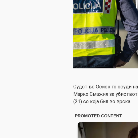
Судот во Осиек го осуди н
Марко Смажил за убиствот
(21) со која бил во врска.