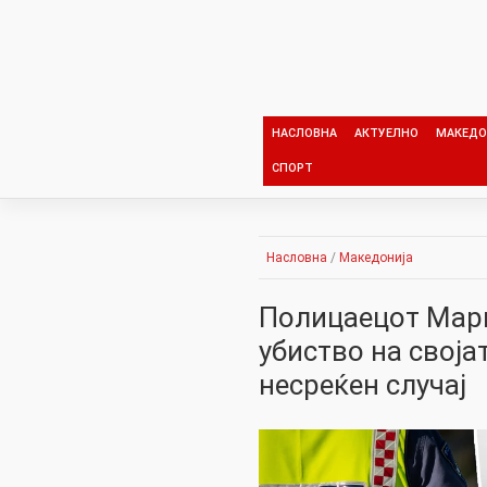
Skip
to
content
НАСЛОВНА
АКТУЕЛНО
МАКЕДО
СПОРТ
Насловна
/
Македонија
Полицаецот Марк
убиство на своја
несреќен случај