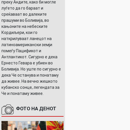
преку Андите, како би могле
луѓето да го бараат и
среќаваат во далеките
прашуми во Боливија, во
кањоните на небеските
Кордиљери, кои го
наткрилуваат ланецот на
латиноамерикански земји
помеѓу Пацификот и
Антлантикот. Сигурно е дека
Ернесто Гевара е убиен во
Боливија. Но уште по сигурно е
дека Че останува и понатаму
да живее. На вечно жешкото
кубанско сонце, легендата за
Че и понатаму живее.
ФОТО НА ДЕНОТ