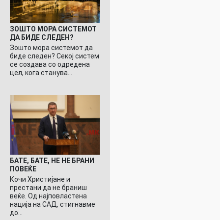
ЗОШТО МОРА СИСТЕМОТ
ДА БИДЕ СЛЕДЕН?
Зошто мора системот да
биде следен? Секој систем
се создава со одредена
цел, кога станува…
БАТЕ, БАТЕ, НЕ НЕ БРАНИ
ПОВЕЌЕ
Кочи Христијане и
престани да не браниш
веќе. Од најповластена
нација на САД, стигнавме
до…