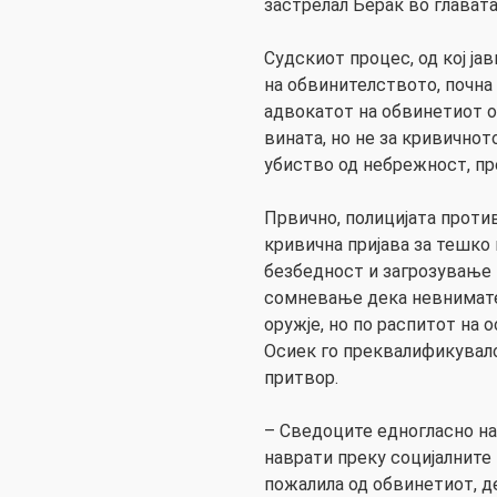
застрелал Берак во главата
Судскиот процес, од кој ја
на обвинителството, почна 
адвокатот на обвинетиот о
вината, но не за кривичнот
убиство од небрежност, п
Првично, полицијата проти
кривична пријава за тешко
безбедност и загрозување 
сомневање дека невнимате
оружје, но по распитот на
Осиек го преквалификувал
притвор.
– Сведоците едногласно н
наврати преку социјалните
пожалила од обвинетиот, д