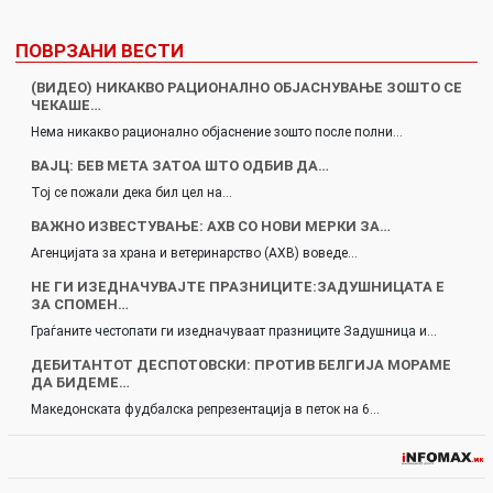
ПОВРЗАНИ ВЕСТИ
(ВИДЕО) НИКАКВО РАЦИОНАЛНО ОБЈАСНУВАЊЕ ЗОШТО СЕ
ЧЕКАШЕ…
Нема никакво рационално објаснение зошто после полни…
ВАЈЦ: БЕВ МЕТА ЗАТОА ШТО ОДБИВ ДА…
Тој се пожали дека бил цел на…
ВАЖНО ИЗВЕСТУВАЊЕ: АХВ СО НОВИ МЕРКИ ЗА…
Агенцијата за храна и ветеринарство (АХВ) воведе…
НЕ ГИ ИЗЕДНАЧУВАЈТЕ ПРАЗНИЦИТЕ:ЗАДУШНИЦАТА Е
ЗА СПОМЕН…
Граѓаните честопати ги изедначуваат празниците Задушница и…
ДЕБИТАНТОТ ДЕСПОТОВСКИ: ПРОТИВ БЕЛГИЈА МОРАМЕ
ДА БИДЕМЕ…
Македонската фудбалска репрезентација в петок на 6…