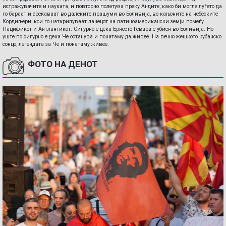
истражувачите и науката, и повторно полетува преку Андите, како би могле луѓето да
го бараат и среќаваат во далеките прашуми во Боливија, во кањоните на небеските
Кордиљери, кои го наткрилуваат ланецот на латиноамерикански земји помеѓу
Пацификот и Антлантикот. Сигурно е дека Ернесто Гевара е убиен во Боливија. Но
уште по сигурно е дека Че останува и понатаму да живее. На вечно жешкото кубанско
сонце, легендата за Че и понатаму живее.
ФОТО НА ДЕНОТ