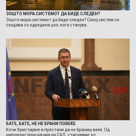
ЗОШТО МОРА СИСТЕМОТ ДА БИДЕ СЛЕДЕН?
Зошто мора системот да биде следен? Секој систем се
создава со одредена цел, кога станува…
БАТЕ, БАТЕ, НЕ НЕ БРАНИ ПОВЕЌЕ
Кочи Христијане и престани да не браниш веќе. Од
најповластена нација на САД, стигнавме до…