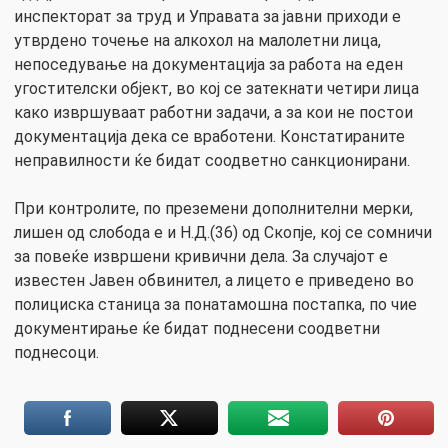
инспекторат за труд и Управата за јавни приходи е
утврдено точење на алкохол на малолетни лица,
непоседување на документација за работа на еден
угостителски објект, во кој се затекнати четири лица
како извршуваат работни задачи, а за кои не постои
документација дека се вработени. Констатираните
неправилности ќе бидат соодветно санкционирани.
При контролите, по преземени дополнителни мерки,
лишен од слобода е и Н.Д.(36) од Скопје, кој се сомничи
за повеќе извршени кривични дела. За случајот е
известен Јавен обвинител, а лицето е приведено во
полициска станица за понатамошна постапка, по чие
документирање ќе бидат поднесени соодветни
поднесоци.