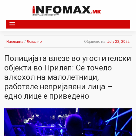
Skip
to
content
Насловна
/
Локално
Објавено на:
July 22, 2022
Полицијата влезе во угостителски
објекти во Прилеп: Се точело
алкохол на малолетници,
работеле непријавени лица –
едно лице е приведено