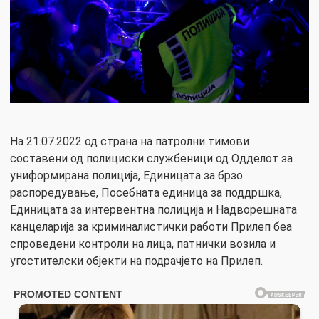
На 21.07.2022 од страна на патролни тимови
составени од полициски службеници од Одделот за
униформирана полиција, Единицата за брзо
распоредување, Посебната единица за поддршка,
Единицата за интервентна полиција и Надворешната
канцеларија за криминалистички работи Прилеп беа
спроведени контроли на лица, патнички возила и
угостителски објекти на подрачјето на Прилеп.