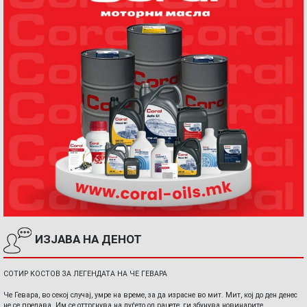
ИЗЈАВА НА ДЕНОТ
СОТИР КОСТОВ ЗА ЛЕГЕНДАТА НА ЧЕ ГЕВАРА
Че Гевара, во секој случај, умре на време, за да израсне во мит. Мит, кој до ден денес
не се предава. Им се оттргнува на луѓето од рацете, ги збунува новинарите,