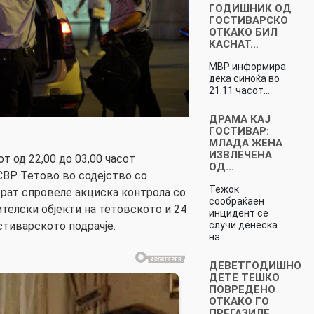
ГОДИШНИК ОД
ГОСТИВАРСКО
ОТКАКО БИЛ
КАСНАТ…
МВР информира
дека синоќа во
21.11 часот…
ДРАМА КАЈ
ГОСТИВАР:
МЛАДА ЖЕНА
ИЗВЛЕЧЕНА
т од 22,00 до 03,00 часот
ОД…
ВР Тетово во содејство со
Тежок
рат спровеле акциска контрола со
сообраќаен
ителски објекти на тетовското и 24
инцидент се
случи денеска
стиварското подрачје.
на…
ДЕВЕТГОДИШНО
ДЕТЕ ТЕШКО
ПОВРЕДЕНО
ОТКАКО ГО
ПРЕГАЗИЛЕ…