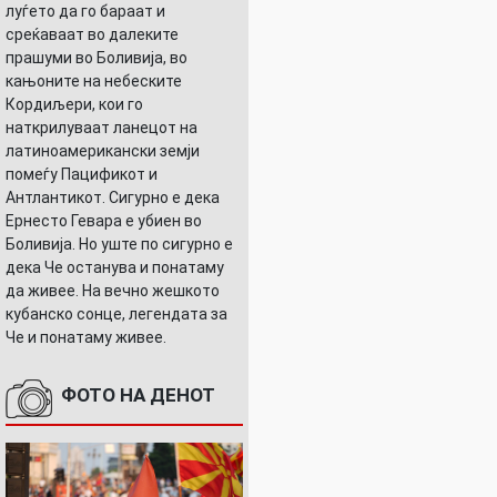
луѓето да го бараат и
среќаваат во далеките
прашуми во Боливија, во
кањоните на небеските
Кордиљери, кои го
ЕО)
наткрилуваат ланецот на
латиноамерикански земји
помеѓу Пацификот и
Антлантикот. Сигурно е дека
Ернесто Гевара е убиен во
Боливија. Но уште по сигурно е
дека Че останува и понатаму
да живее. На вечно жешкото
кубанско сонце, легендата за
Че и понатаму живее.
ФОТО НА ДЕНОТ