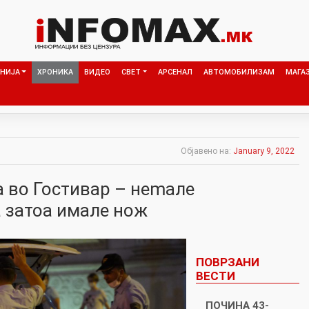
НИЈА
ХРОНИКА
ВИДЕО
СВЕТ
АРСЕНАЛ
АВТОМОБИЛИЗАМ
МАГА
Објавено на:
January 9, 2022
а во Гостивар – неmaле
 затоа имале нoж
ПОВРЗАНИ
ВЕСТИ
ПОЧИНА 43-