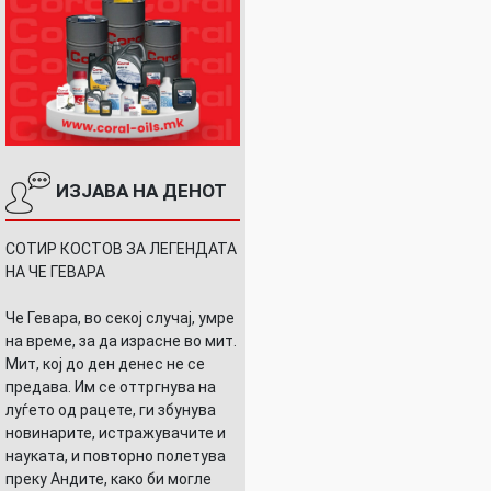
ИЗЈАВА НА ДЕНОТ
СОТИР КОСТОВ ЗА ЛЕГЕНДАТА
НА ЧЕ ГЕВАРА
Че Гевара, во секој случај, умре
на време, за да израсне во мит.
Мит, кој до ден денес не се
предава. Им се оттргнува на
луѓето од рацете, ги збунува
новинарите, истражувачите и
науката, и повторно полетува
преку Андите, како би могле