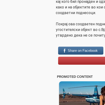
кај кого бил пронајден и о
како и на објектите во кои
соодветни поднесоци.
Покрај ова соодветен подн
угостителски објект во с.
утврдено дека не се почиту
Share on Facebook