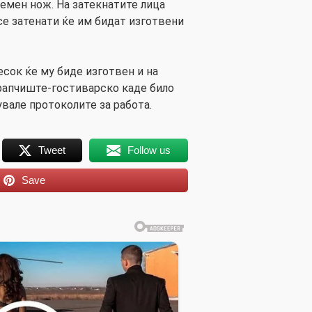
дземен нож. На затекнатите лица
 се затенати ќе им бидат изготвени
есок ќе му биде изготвен и на
Врапчиште-гостиварско каде било
вале протоколите за работа.
Tweet
Follow us
Save