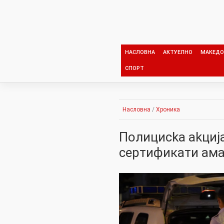
Skip
to
content
НАСЛОВНА
АКТУЕЛНО
МАКЕДО
СПОРТ
Насловна
/
Хроника
Полициcka akциј
cepтификати ама