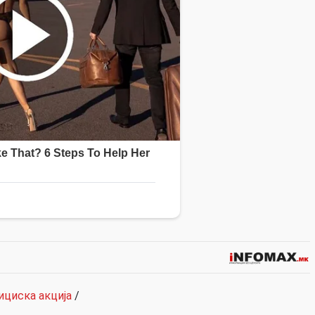
ициска акција
/