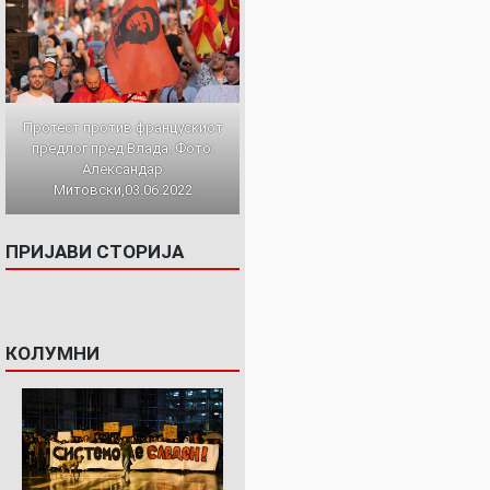
Протест против францускиот
предлог пред Влада. Фото:
Александар
Митовски,03.06.2022
ПРИЈАВИ СТОРИЈА
КОЛУМНИ