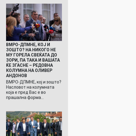
ВМРО-ДПМНЕ, КОЈ И
ЗОШТО? НА НИКОГО НЕ
МУ ГОРЕЛА СВЕЌАТА ДО
ЗОРИ, ПА ТАКА И ВАШАТА
ЌЕ ЗГАСНЕ – РЕДОВНА
КОЛУМНА НА ОЛИВЕР
АНДОНОВ
ВМРО-ДПМНЕ, кој и зошто?
Насловот на колумната
која е пред Вас е во
прашална форма…