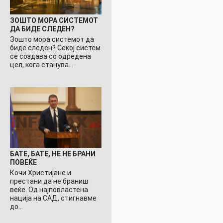
ЗОШТО МОРА СИСТЕМОТ
ДА БИДЕ СЛЕДЕН?
Зошто мора системот да
биде следен? Секој систем
се создава со одредена
цел, кога станува…
БАТЕ, БАТЕ, НЕ НЕ БРАНИ
ПОВЕЌЕ
Кочи Христијане и
престани да не браниш
веќе. Од најповластена
нација на САД, стигнавме
до…