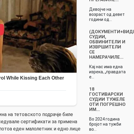
Девојче на
возраст од девет
години од…
(ДОКУМЕНТИ+ВИД
СУДИИ,
ОБВИНИТЕЛИ И
ИЗВРШИТЕЛИ
СЕ
НАМЕРАЧИЛЕ…
Кај нас има една
изрека, „правдата
е…
18
ГОСТИВАРСКИ
СУДИИ ТУЖЕЛЕ
ОТИ ПОГРЕШНО
ИМ…
ина на тетовското подрачје биле
Во 2024 година
оседувале сертификати за примена
бројот на тужби
потоа еден малолетник и едно лице
во…