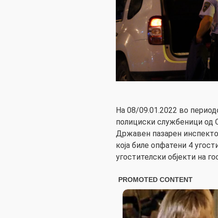
На 08/09.01.2022 во периодо
полициски службеници од С
Државен пазарен инспекто
која биле опфатени 4 угост
угостителски објекти на го