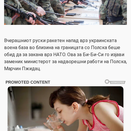
Вчерашниот руски ракетен напад врз украинската
воена база во близина на границата со Полска беше
обид да за закана врз НАТО. Ова за Би-Би-Си го изјави
заменик министерот за надворешни работи на Полска,
Марчин Пжидац.