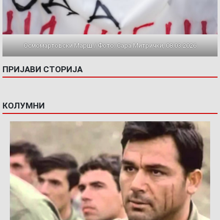
Осмомартовски Марш / Фото: Сара Митрички, 08.03.2026
ПРИЈАВИ СТОРИЈА
КОЛУМНИ