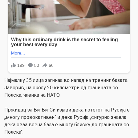
Најмалку 35 лица загинаа во напад на тренинг базата
Јаворив, на околу 20 километри од границата со
Полска, членка на НАТО.
Пржидац за Би-Би-Си изјави дека потегот на Русија е
„многу провокативен“ и дека Русија „сигурно знаела
дека оваа воена база е многу блиску до границата со
Полска“.