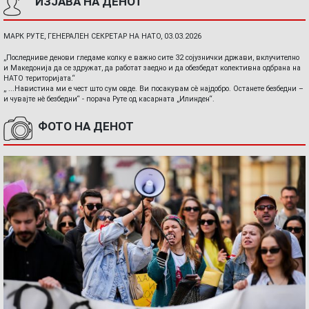
ИЗЈАВА НА ДЕНОТ
МАРК РУТЕ, ГЕНЕРАЛЕН СЕКРЕТАР НА НАТО, 03.03.2026
„Последниве денови гледаме колку е важно сите 32 сојузнички држави, вклучително
и Македонија да се здружат, да работат заедно и да обезбедат колективна одбрана на
НАТО територијата.“
„ ...Навистина ми е чест што сум овде. Ви посакувам сè најдобро. Останете безбедни –
и чувајте нè безбедни“ - порача Руте од касарната „Илинден“.
ФОТО НА ДЕНОТ