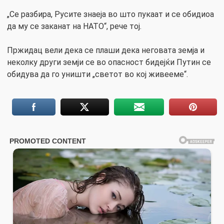
„Се разбира, Русите знаеја во што пукаат и се обидиоа
да му се заканат на НАТО“, рече тој.
Пржидац вели дека се плаши дека неговата земја и
неколку други земји се во опасност бидејќи Путин се
обидува да го уништи „светот во кој живееме“.