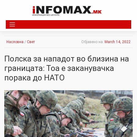
Skip
to
content
Насловна
/
Свет
Објавено на:
March 14, 2022
Полска за нападот во близина на
границата: Тоа е заканувачка
порака до НАТО