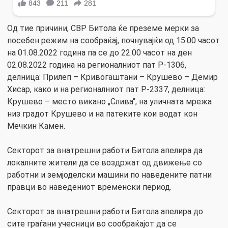
Од тие причини, СВР Битола ќе преземе мерки за
посебен режим на сообраќај, почнувајќи од 15.00 часот
на 01.08.2022 година па се до 22.00 часот на ден
02.08.2022 година на регионалниот пат Р-1306,
делница: Прилеп – Кривогаштани – Крушево – Демир
Хисар, како и на регионалниот пат Р-2337, делница:
Крушево – место викано „Слива“, на уличната мрежа
низ градот Крушево и на патеките кои водат кон
Мечкин Камен.
Секторот за внатрешни работи Битола апелира да
локалните жители да се воздржат од движење со
работни и земјоделски машини по наведените патни
правци во наведениот временски период.
Секторот за внатрешни работи Битола апелира до
сите граѓани учесници во сообраќајот да се