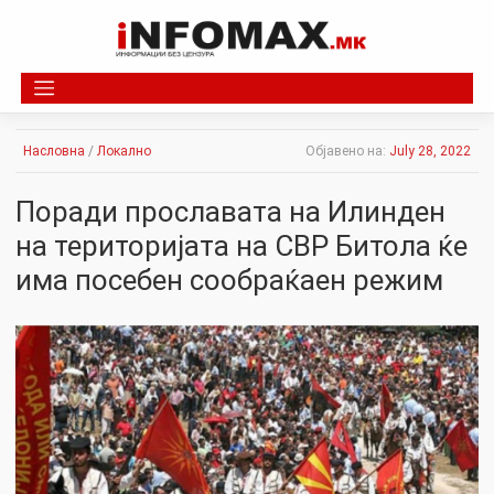
Skip
to
content
Насловна
/
Локално
Објавено на:
July 28, 2022
Поради прославата на Илинден
на територијата на СВР Битола ќе
има посебен сообраќаен режим