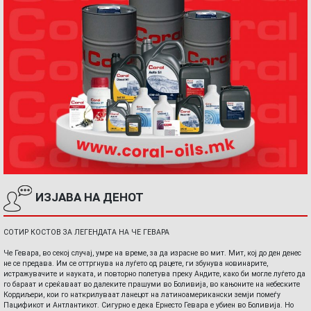
ИЗЈАВА НА ДЕНОТ
СОТИР КОСТОВ ЗА ЛЕГЕНДАТА НА ЧЕ ГЕВАРА
Че Гевара, во секој случај, умре на време, за да израсне во мит. Мит, кој до ден денес
не се предава. Им се оттргнува на луѓето од рацете, ги збунува новинарите,
истражувачите и науката, и повторно полетува преку Андите, како би могле луѓето да
го бараат и среќаваат во далеките прашуми во Боливија, во кањоните на небеските
Кордиљери, кои го наткрилуваат ланецот на латиноамерикански земји помеѓу
Пацификот и Антлантикот. Сигурно е дека Ернесто Гевара е убиен во Боливија. Но