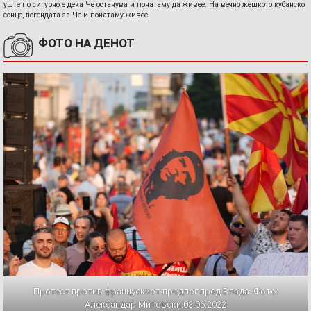
уште по сигурно е дека Че останува и понатаму да живее. На вечно жешкото кубанско
сонце, легендата за Че и понатаму живее.
ФОТО НА ДЕНОТ
Протест против францускиот предлог пред Влада. Фото:
Александар Митовски,03.06.2022