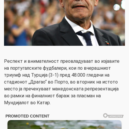
Респект и внимателност преовладуваат во изјавите
на португалските фудбалери, кои по вчерашниот
триумф над Турција (3-1) пред 48.000 гледачи на
стадионот „Драгао“ во Порто, во вторник на истото
место ја пречекуваат македонската репрезентација
во рамки на финалниот бараж за пласман на
Мундијалот во Катар.