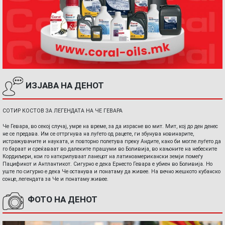
ИЗЈАВА НА ДЕНОТ
СОТИР КОСТОВ ЗА ЛЕГЕНДАТА НА ЧЕ ГЕВАРА
Че Гевара, во секој случај, умре на време, за да израсне во мит. Мит, кој до ден денес
не се предава. Им се оттргнува на луѓето од рацете, ги збунува новинарите,
истражувачите и науката, и повторно полетува преку Андите, како би могле луѓето да
го бараат и среќаваат во далеките прашуми во Боливија, во кањоните на небеските
Кордиљери, кои го наткрилуваат ланецот на латиноамерикански земји помеѓу
Пацификот и Антлантикот. Сигурно е дека Ернесто Гевара е убиен во Боливија. Но
уште по сигурно е дека Че останува и понатаму да живее. На вечно жешкото кубанско
сонце, легендата за Че и понатаму живее.
ФОТО НА ДЕНОТ