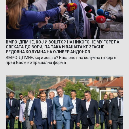
ВМРО-ДПМНЕ, КОЈ И ЗОШТО? НА НИКОГО НЕ МУ ГОРЕЛА
СВЕЌАТА ДО ЗОРИ, ПА ТАКА И ВАШАТА ЌЕ ЗГАСНЕ –
РЕДОВНА КОЛУМНА НА ОЛИВЕР АНДОНОВ
ВМРО-ДПМНЕ, кој и зошто? Насловот на колумната која е
пред Вас е во прашална форма…