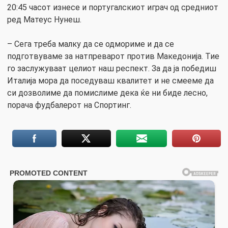
20:45 часот изнесе и португалскиот играч од средниот
ред Матеус Нунеш.
– Сега треба малку да се одмориме и да се
подготвуваме за натпреварот против Македонија. Тие
го заслужуваат целиот наш респект. За да ја победиш
Италија мора да поседуваш квалитет и не смееме да
си дозволиме да помислиме дека ќе ни биде лесно,
порача фудбалерот на Спортинг.