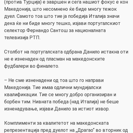
(против Турција) е завршен и сега нашиот фокус е кон
Македонија, што несомнено ќе биде многу тежок
дуел. Самото тоа што тие ја победија Италија значи
дека ќе ни биде многу тешко, изјави португалскиот
селектор Фернандо Сантош за националната
телевизија РТП.
Столбот на португалската одбрана Данило истакна оти
не е изненаден од пласман на македонските
фудбалери во финалето.
– Не сме изненадени од тоа што го направи
Македонија. Тие имаа одлични мундијалски
квалификации. Тие се многу добро организиран и
борбен тим. Нивната победа (над Италија) не беше
изненадување, изјави Данило за истиот извор.
Комплименти за квалитетот на македонската
репрезентација пред дуелот на „Драгао“ во вторник од