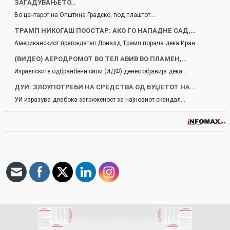
ЗАГАДУВАЊЕТО…
Во центарот на Општина Градско, под плаштот…
ТРАМП НИКОГАШ ПООСТАР: АКО ГО НАПАДНЕ САД,…
Американскиот претседател Доналд Трамп порача дека Иран…
(ВИДЕО) АЕРОДРОМОТ ВО ТЕЛ АВИВ ВО ПЛАМЕН,…
Израелските одбранбени сили (ИДФ) денес објавија дека…
ДУИ: ЗЛОУПОТРЕБИ НА СРЕДСТВА ОД БУЏЕТОТ НА…
УИ изразува длабока загриженост за најновиот скандал…