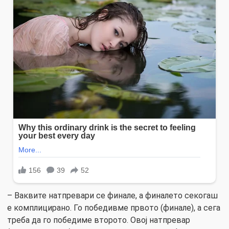
– Ваквите натпревари се финале, а финалето секогаш
е комплицирано. Го победивме првото (финале), а сега
треба да го победиме второто. Овој натпревар