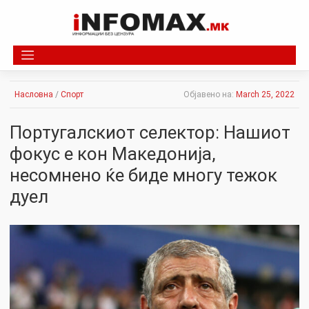
Skip
to
content
Насловна
/
Спорт
Објавено на:
March 25, 2022
Португалскиот селектор: Нашиот
фокус е кон Македонија,
несомнено ќе биде многу тежок
дуел