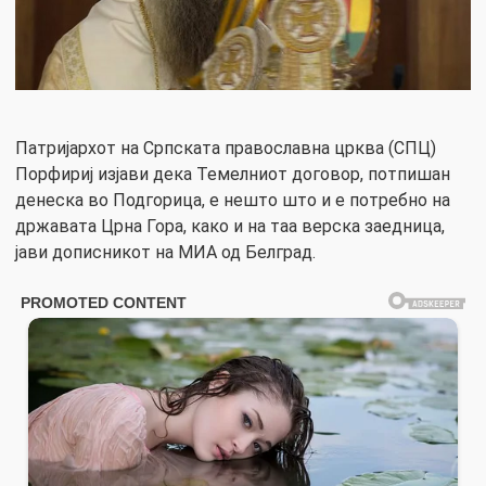
Патријархот на Српската православна црква (СПЦ)
Порфириј изјави дека Темелниот договор, потпишан
денеска во Подгорица, е нешто што и е потребно на
државата Црна Гора, како и на таа верска заедница,
јави дописникот на МИА од Белград.