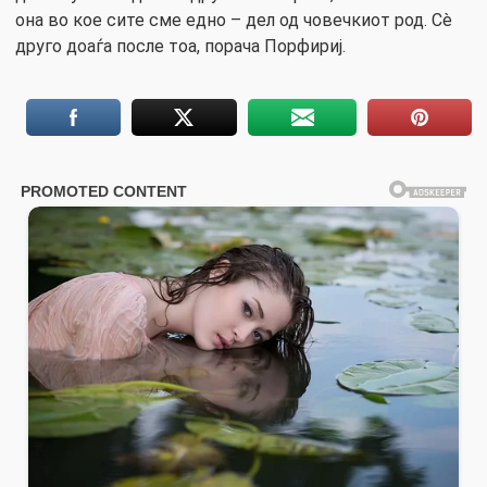
она во кое сите сме едно – дел од човечкиот род. Сè
друго доаѓа после тоа, порача Порфириј.