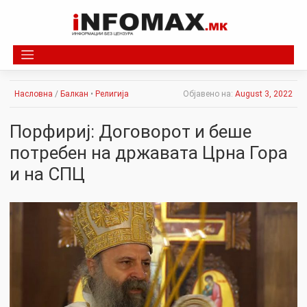
Skip
to
content
Насловна
/
Балкан
•
Религија
Објавено на:
August 3, 2022
Порфириј: Договорот и беше
потребен на државата Црна Гора
и на СПЦ