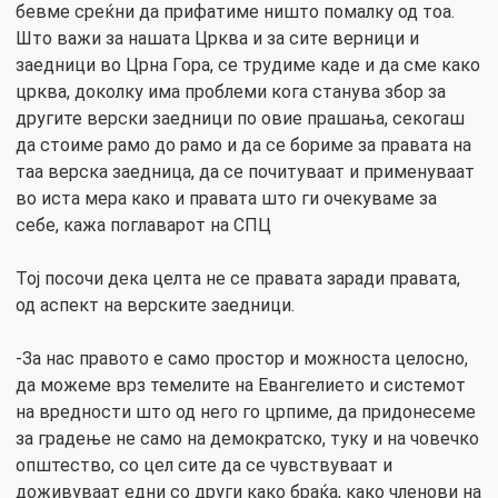
бевме среќни да прифатиме ништо помалку од тоа.
Што важи за нашата Црква и за сите верници и
заедници во Црна Гора, се трудиме каде и да сме како
црква, доколку има проблеми кога станува збор за
другите верски заедници по овие прашања, секогаш
да стоиме рамо до рамо и да се бориме за правата на
таа верска заедница, да се почитуваат и применуваат
во иста мера како и правата што ги очекуваме за
себе, кажа поглаварот на СПЦ
Тој посочи дека целта не се правата заради правата,
од аспект на верските заедници.
-За нас правото е само простор и можноста целосно,
да можеме врз темелите на Евангелието и системот
на вредности што од него го црпиме, да придонесеме
за градење не само на демократско, туку и на човечко
општество, со цел сите да се чувствуваат и
доживуваат едни со други како браќа, како членови на