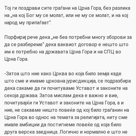
Тој ги поздрави сите граѓани на Црна Гора, без разлика
на „на кој Бог му се молат, или не му се молат, и на кој
народ му припаѓаат“.
Порфириј рече дека „не беа потребни многу зборови за
да се разбереме“ дека ваквиот договор е нешто што
им е потребно на државата Црна Гора и на СПЦ во
Црна Гора.
-Затоа што ние како Црква во која било земја каде
што сме и имаме црковна јурисдикција, се подразбира
дека сакаме да ги почитуваме Уставот и законите на
секоја држава. Затоа мислам дека е важно и вие,
почитувајќи ги Уставот и законите на Црна Гора, а и
ние, не сакавме ништо повеќе од кој било граѓанин на
Црна Гора во однос на темата за религијата, ниту сме
имале амбиции да постигнеме повеќе од која било
друга верска заедница. Логично и нормално е што не