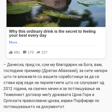
– Денеска, пред се, сум му благодарен на Бога, вам,
господине премиер (Дритан Абазовиќ), за сите напори
што ги вложивте со вашите соработници за да се
стави крај овде на перипетиите што се случуваат од
2012 година, на свечен начин и за потпишување на
Темелниот договор меѓу државата Црна Гора и
Српската православна црква, изјави Порфирије по
потпишувањето на документот.