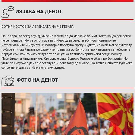
ИЗЈАВА НА ДЕНОТ
СОТИР КОСТОВ ЗА ЛЕГЕНДАТА НА ЧЕ ГЕВАРА
Че Гевара, во секој случај, умре на време, за да израсне во мит. Мит, кој до ден денес
не се предава. Им се оттргнува на луѓето од рацете, ги збунува новинарите,
истражувачите и науката, и повторно полетува преку Андите, како би могле луѓето да
го бараат и среќаваат во далеките прашуми во Боливија, во кањоните на небеските
Кордиљери, кои го наткрилуваат ланецот на латиноамерикански земји помеѓу
Пацификот и Антлантикот. Сигурно е дека Ернесто Гевара е убиен во Боливија. Но
уште по сигурно е дека Че останува и понатаму да живее. На вечно жешкото кубанско
сонце, легендата за Че и понатаму живее.
ФОТО НА ДЕНОТ