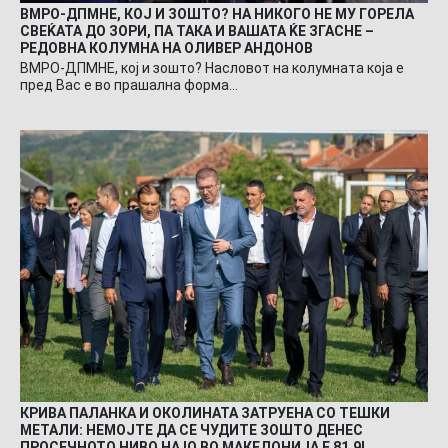
ВМРО-ДПМНЕ, КОЈ И ЗОШТО? НА НИКОГО НЕ МУ ГОРЕЛА
СВЕЌАТА ДО ЗОРИ, ПА ТАКА И ВАШАТА ЌЕ ЗГАСНЕ –
РЕДОВНА КОЛУМНА НА ОЛИВЕР АНДОНОВ
ВМРО-ДПМНЕ, кој и зошто? Насловот на колумната која е
пред Вас е во прашална форма…
КРИВА ПАЛАНКА И ОКОЛИНАТА ЗАТРУЕНА СО ТЕШКИ
МЕТАЛИ: НЕМОЈТЕ ДА СЕ ЧУДИТЕ ЗОШТО ДЕНЕС
ПРОСЕЧНОТО НИВО НА IQ ВО МАКЕДОНИЈА Е 81.9!