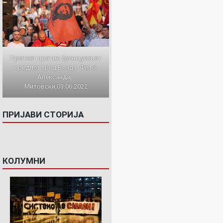
Протест против францускиот
предлог пред Влада. Фото:
Александар
Митовски,03.06.2022
ПРИЈАВИ СТОРИЈА
КОЛУМНИ