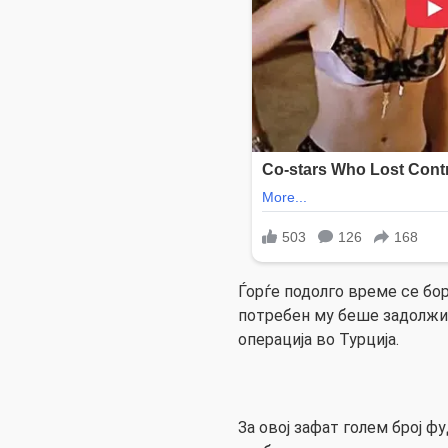
Ѓорѓе подолго време се бо
потребен му беше задолжи
операција во Турција.
За овој зафат голем број ф