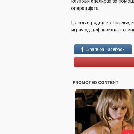
клубови апелираа за помош
операцијата.
Џонов е роден во Пирава, а
играч од дефанзивната лини
Share on Facebook