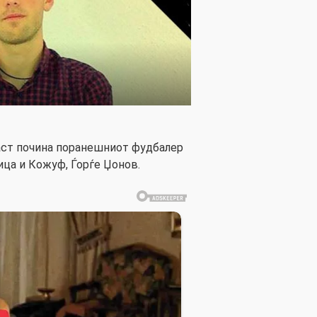
аст почина поранешниот фудбалер
ица и Кожуф, Ѓорѓе Џонов.