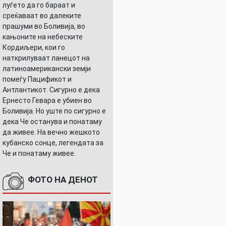
луѓето да го бараат и
среќаваат во далеките
прашуми во Боливија, во
кањоните на небеските
Кордиљери, кои го
наткрилуваат ланецот на
латиноамерикански земји
помеѓу Пацификот и
Антлантикот. Сигурно е дека
Ернесто Гевара е убиен во
Боливија. Но уште по сигурно е
дека Че останува и понатаму
да живее. На вечно жешкото
кубанско сонце, легендата за
Че и понатаму живее.
ФОТО НА ДЕНОТ