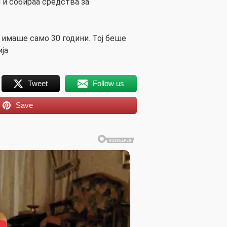
 и собираа средства за
 имаше само 30 години. Тој беше
ја.
Tweet
Follow us
Save