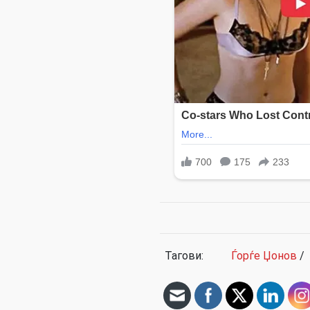
Тагови:
Ѓорѓе Џонов
/