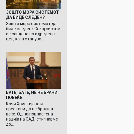
ЗОШТО МОРА СИСТЕМОТ
ДА БИДЕ СЛЕДЕН?
Зошто мора системот да
биде следен? Секој систем
се создава со одредена
цел, кога станува…
БАТЕ, БАТЕ, НЕ НЕ БРАНИ
ПОВЕЌЕ
Кочи Христијане и
престани да не браниш
веќе. Од најповластена
нација на САД, стигнавме
до…