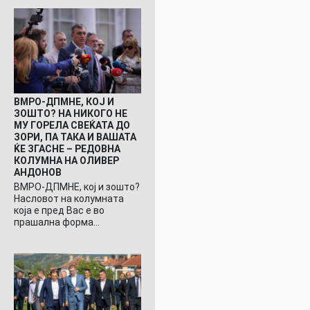
ВМРО-ДПМНЕ, КОЈ И
ЗОШТО? НА НИКОГО НЕ
МУ ГОРЕЛА СВЕЌАТА ДО
ЗОРИ, ПА ТАКА И ВАШАТА
ЌЕ ЗГАСНЕ – РЕДОВНА
КОЛУМНА НА ОЛИВЕР
АНДОНОВ
ВМРО-ДПМНЕ, кој и зошто?
Насловот на колумната
која е пред Вас е во
прашална форма…