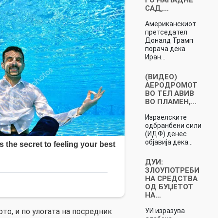
САД,…
Американскиот
претседател
Доналд Трамп
порача дека
Иран…
(ВИДЕО)
АЕРОДРОМОТ
ВО ТЕЛ АВИВ
ВО ПЛАМЕН,…
Израелските
одбранбени сили
(ИДФ) денес
објавија дека…
ДУИ:
ЗЛОУПОТРЕБИ
НА СРЕДСТВА
ОД БУЏЕТОТ
НА…
УИ изразува
ото, и по улогата на посредник