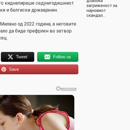
длабока
а го киднапираше седумгодишниот
загриженост за
ки и белгиски државјанин.
најновиот
скандал…
 Милано од 2022 година, а неговите
ало да биде префрлен во затвор
сец.
Tweet
Follow us
Save