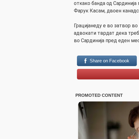
откако банда од Сардиниј
Фарук Касам, двоен канадс
Грацијанеду е во затвор во
адвокати тврдат дека треб
во Сардинија пред еден ме
Share on Facebook