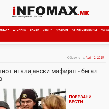
НИЈА
ХРОНИКА
ВИДЕО
СВЕТ
АРСЕНАЛ
АВТОМОБИЛИЗАМ
МАГА
Објавено на:
April 12, 2025
тиот италијански мафијаш- бегал
р
ПОВРЗАНИ
ВЕСТИ