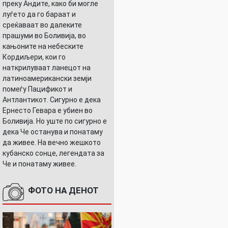
преку Андите, како би могле
луѓето да го бараат и
среќаваат во далеките
прашуми во Боливија, во
кањоните на небеските
Кордиљери, кои го
наткрилуваат ланецот на
латиноамерикански земји
помеѓу Пацификот и
Антлантикот. Сигурно е дека
Ернесто Гевара е убиен во
Боливија. Но уште по сигурно е
дека Че останува и понатаму
да живее. На вечно жешкото
кубанско сонце, легендата за
Че и понатаму живее.
ФОТО НА ДЕНОТ