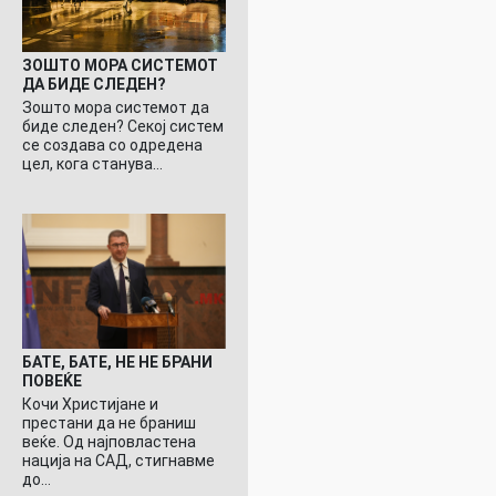
ЗОШТО МОРА СИСТЕМОТ
ДА БИДЕ СЛЕДЕН?
Зошто мора системот да
биде следен? Секој систем
се создава со одредена
цел, кога станува…
БАТЕ, БАТЕ, НЕ НЕ БРАНИ
ПОВЕЌЕ
Кочи Христијане и
престани да не браниш
веќе. Од најповластена
нација на САД, стигнавме
до…