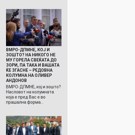
ВМРО-ДПМНЕ, КОЈ И
ЗОШТО? НА НИКОГО НЕ
МУ ГОРЕЛА СВЕЌАТА ДО
ЗОРИ, ПА ТАКА И ВАШАТА
ЌЕ ЗГАСНЕ – РЕДОВНА
КОЛУМНА НА ОЛИВЕР
АНДОНОВ
ВМРО-ДПМНЕ, кој и зошто?
Насловот на колумната
која е пред Вас е во
прашална форма…