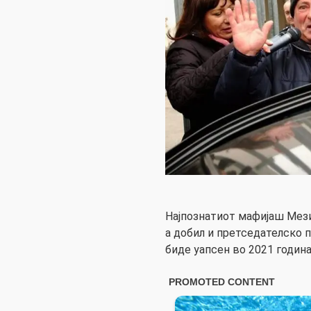
Најпознатиот мафијаш Мези
а добил и претседателско 
биде уапсен во 2021 година