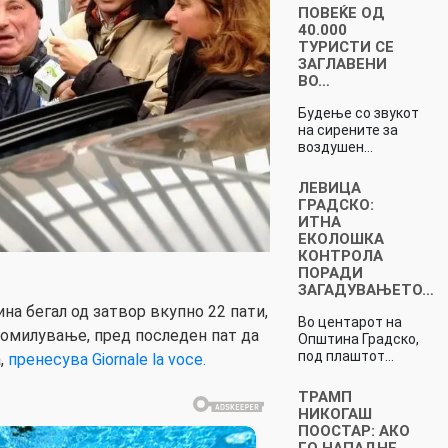
ПОВЕЌЕ ОД
40.000
ТУРИСТИ СЕ
ЗАГЛАВЕНИ
ВО…
Будење со звукот
на сирените за
воздушен…
ЛЕВИЦА
ГРАДСКО:
ИТНА
ЕКОЛОШКА
КОНТРОЛА
ПОРАДИ
ЗАГАДУВАЊЕТО…
на бегал од затвор вкупно 22 пати,
Во центарот на
помилување, пред последен пат да
Општина Градско,
под плаштот…
,
пренесува Giornale la voce.
ТРАМП
НИКОГАШ
ПООСТАР: АКО
ГО НАПАДНЕ