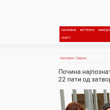
Skip
to
content
НАСЛОВНА
АКТУЕЛНО
МАКЕДО
СПОРТ
Насловна
/
Европа
Почина најпозна
22 пати од затво