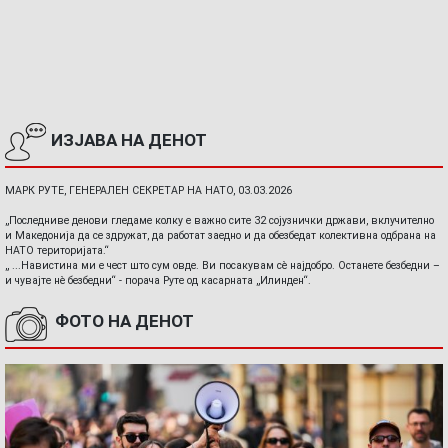
ИЗЈАВА НА ДЕНОТ
МАРК РУТЕ, ГЕНЕРАЛЕН СЕКРЕТАР НА НАТО, 03.03.2026
„Последниве денови гледаме колку е важно сите 32 сојузнички држави, вклучително
и Македонија да се здружат, да работат заедно и да обезбедат колективна одбрана на
НАТО територијата.“
„ ...Навистина ми е чест што сум овде. Ви посакувам сè најдобро. Останете безбедни –
и чувајте нè безбедни“ - порача Руте од касарната „Илинден“.
ФОТО НА ДЕНОТ