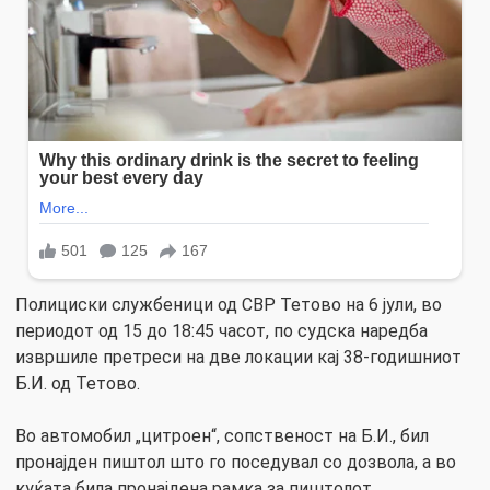
Полициски службеници од СВР Тетово на 6 јули, во
периодот од 15 до 18:45 часот, по судска наредба
извршиле претреси на две локации кај 38-годишниот
Б.И. од Тетово.
Во автомобил „цитроен“, сопственост на Б.И., бил
пронајден пиштол што го поседувал со дозвола, а во
куќата била пронајдена рамка за пиштолот.