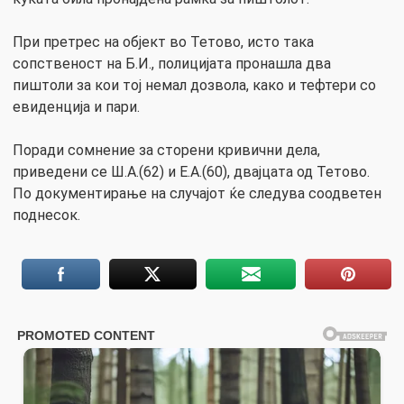
При претрес на објект во Тетово, исто така
сопственост на Б.И., полицијата пронашла два
пиштоли за кои тој немал дозвола, како и тефтери со
евиденција и пари.
Поради сомнение за сторени кривични дела,
приведени се Ш.А.(62) и Е.А.(60), двајцата од Тетово.
По документирање на случајот ќе следува соодветен
поднесок.