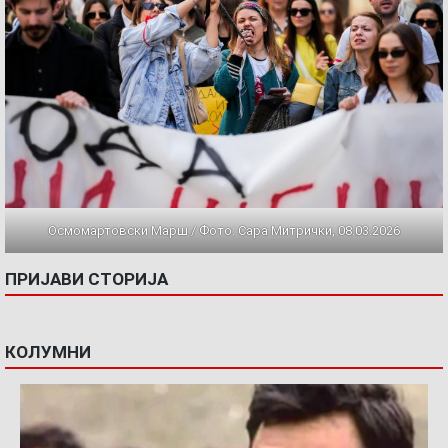
Осмомартовски Марш / Фото: Сара Митрички, 08.03.2026
ПРИЈАВИ СТОРИЈА
КОЛУМНИ