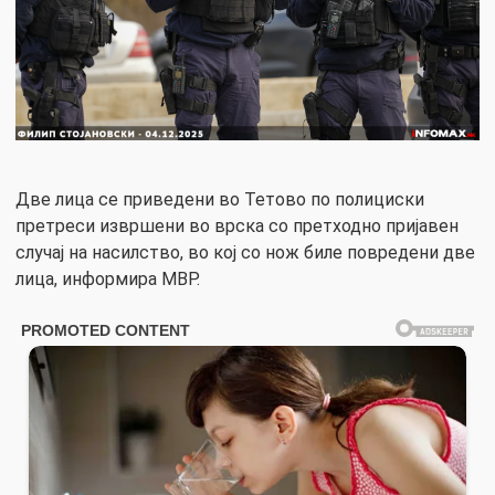
Две лица се приведени во Тетово по полициски
претреси извршени во врска со претходно пријавен
случај на насилство, во кој со нож биле повредени две
лица, информира МВР.