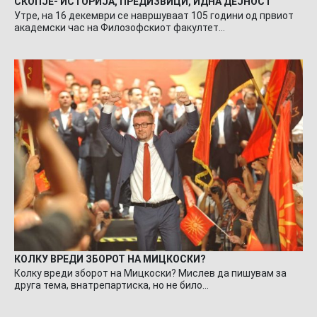
СКОПЈЕ- ИСТОРИЈА, ПРЕДИЗВИЦИ, ИДНА ДЕЈНОСТ
Утре, на 16 декември се навршуваат 105 години од првиот
академски час на Филозофскиот факултет…
КОЛКУ ВРЕДИ ЗБОРОТ НА МИЦКОСКИ?
Колку вреди зборот на Мицкоски? Мислев да пишувам за
друга тема, внатрепартиска, но не било…