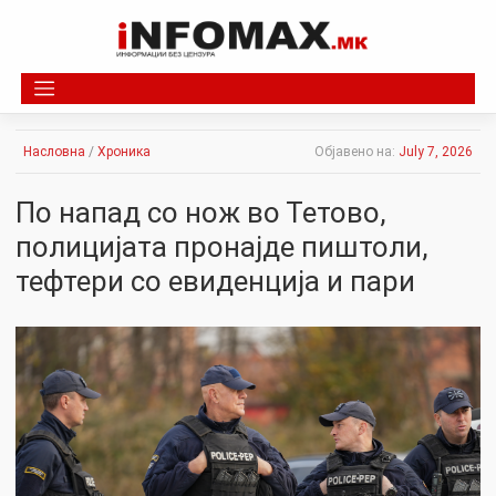
Skip
to
content
Насловна
/
Хроника
Објавено на:
July 7, 2026
По напад со нож во Тетово,
полицијата пронајде пиштоли,
тефтери со евиденција и пари