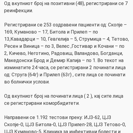
Од вкупниот број на позитивни (48), регистрирани се 7
реинфекции.
Регистрирани сe 253 оздравени пациенти од: Скопје –
169, Куманово – 17, Битола и Прилеп – по
13,Кавадарци – 10, Гевгелија – 5, Струмица – 4, Тетово,
Ресен и Виница – по 3, Велес ,Гостивар и Кочани – по
2, Кичево, Неготино, Радовиш, Валандово, Богданци,
Македонски Брод и Демир Капија – по 1. Во текот на
изминатите 24 часа, се регистрирани 2 починати лица
од: Струга (64г) и Прилеп (63г) , сите лица се починати
во болнички услови.
Од вкупниот број на починати лица ( 2 ), кај сите лица
се регистрирани коморбидитети.
Направени се 1.192 тестови преку: ИЈЗ-62, ЦЈЗ
Скопје-0, ЦЈЗ Битола-0, ЦЈЗ Прилеп-28, ЦЈЗ Тетово-0,
ЦЈЗ Куманово-5, Клиника за инфективни болести и