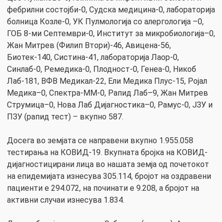
фебрилни состојби-0, Судска медицина-0, лабораторија
болница Козле-0, УК Пулмологија со алергологија –0,
ГОБ 8-ми Септември-0, Институт за микробиологија–0,
Жан Митрев (Филип Втори)-46, Авицена-56,
Биотек-140, Систина-41, лабораторија Лаор-0,
Синлаб-0, Ремедика-0, Плодност-0, Генеа-0, Никоб
Лаб-181, ВФВ Медикал-22, Ели Медика Плус-15, Ројал
Медика–0, Спектра-ММ-0, Рапид Лаб–9, Жан Митрев
Струмица–0, Нова Лаб Дијагностика–0, Рамус-0, ЈЗУ и
ПЗУ (рапид тест) – вкупно 587.
Досега во земјата се направени вкупно 1.955.058
тестирања на КОВИД-19. Вкупната бројка на КОВИД-
дијагностицирани лица во нашата земја од почетокот
на епидемијата изнесува 305.114, бројот на оздравени
пациенти е 294.072, на починати е 9.208, а бројот на
активни случаи изнесува 1.834.