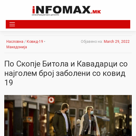
Skip
to
content
Насловна
/
Ковид-19
•
Објавено на:
March 29, 2022
Македонија
По Скопје Битола и Кавадарци со
најголем број заболени со ковид
19