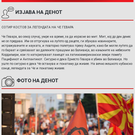
ИЗЈАВА НА ДЕНОТ
СОТИР КОСТОВ ЗА ЛЕГЕНДАТА НА ЧЕ ГЕВАРА
Че Гевара, во секој случај, умре на време, за да израсне во мит. Мит, кој до ден денес
не се предава. Им се оттргнува на луѓето од рацете, ги збунува новинарите,
истражувачите и науката, и повторно полетува преку Андите, како би могле луѓето да
го бараат и среќаваат во далеките прашуми во Боливија, во кањоните на небеските
Кордиљери, кои го наткрилуваат ланецот на латиноамерикански земји помеѓу
Пацификот и Антлантикот. Сигурно е дека Ернесто Гевара е убиен во Боливија. Но
уште по сигурно е дека Че останува и понатаму да живее. На вечно жешкото кубанско
сонце, легендата за Че и понатаму живее.
ФОТО НА ДЕНОТ