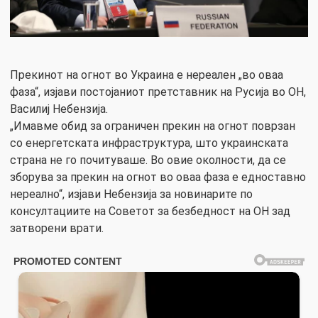
Прекинот на огнот во Украина е нереален „во оваа
фаза“, изјави постојаниот претставник на Русија во ОН,
Василиј Небензија.
„Имавме обид за ограничен прекин на огнот поврзан
со енергетската инфраструктура, што украинската
страна не го почитуваше. Во овие околности, да се
зборува за прекин на огнот во оваа фаза е едноставно
нереално“, изјави Небензија за новинарите по
консултациите на Советот за безбедност на ОН зад
затворени врати.