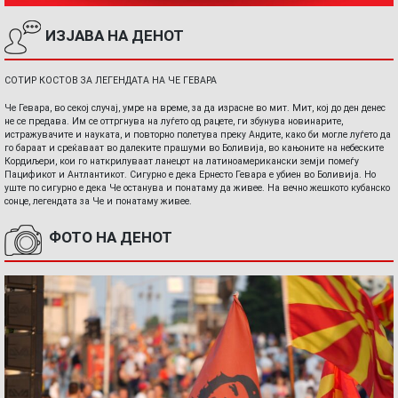
ИЗЈАВА НА ДЕНОТ
СОТИР КОСТОВ ЗА ЛЕГЕНДАТА НА ЧЕ ГЕВАРА
Че Гевара, во секој случај, умре на време, за да израсне во мит. Мит, кој до ден денес
не се предава. Им се оттргнува на луѓето од рацете, ги збунува новинарите,
истражувачите и науката, и повторно полетува преку Андите, како би могле луѓето да
го бараат и среќаваат во далеките прашуми во Боливија, во кањоните на небеските
Кордиљери, кои го наткрилуваат ланецот на латиноамерикански земји помеѓу
Пацификот и Антлантикот. Сигурно е дека Ернесто Гевара е убиен во Боливија. Но
уште по сигурно е дека Че останува и понатаму да живее. На вечно жешкото кубанско
сонце, легендата за Че и понатаму живее.
ФОТО НА ДЕНОТ