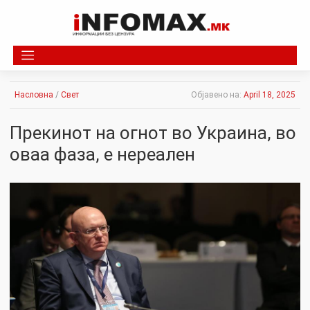
Skip
to
content
Насловна
/
Свет
Објавено на:
April 18, 2025
Прекинот на огнот во Украина, во
оваа фаза, е нереален