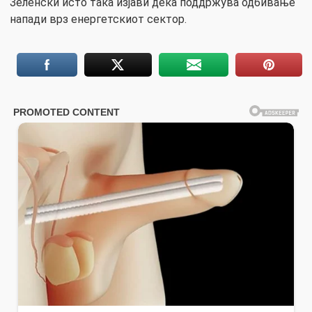
Зеленски исто така изјави дека поддржува одбивање
напади врз енергетскиот сектор.