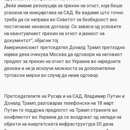
„Веќе имаме резолуција за прекин на огнот, која беше
усвоена на иницијатива на САД. Ќе видиме што точно
треба да се направи во Советот за безбедност ако
постигнеме некаков договор. Се зависи од условите
на евентуалниот прекин на огнот и јазикот на
документот“, објасни тој.
Американскиот претседател Доналд Трамп претходно
изјави дека очекува Москва да одговори на неговиот
предлог за прекин на огнот во Украина во наредните
денови и не ја исклучи можноста за дополнителни
трговски мерки во случај да нема одговор.
Претседателите на Русија и на САД, Владимир Путин и
Доналд Трамп, разговараа телефонски на 18 март.
Путин го поддржа предлогот на Трамп страните во
конфликтот во Украина да се воздржат од напади на
објекти на енергетската инфраструктура 30 дена.