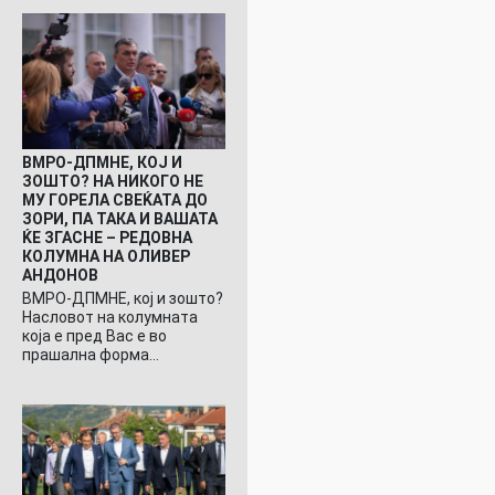
ВМРО-ДПМНЕ, КОЈ И
ЗОШТО? НА НИКОГО НЕ
МУ ГОРЕЛА СВЕЌАТА ДО
ЗОРИ, ПА ТАКА И ВАШАТА
ЌЕ ЗГАСНЕ – РЕДОВНА
КОЛУМНА НА ОЛИВЕР
АНДОНОВ
ВМРО-ДПМНЕ, кој и зошто?
Насловот на колумната
која е пред Вас е во
прашална форма…