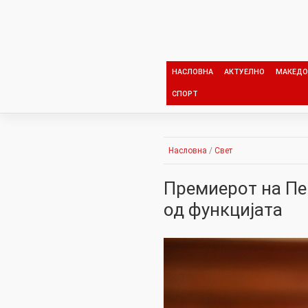
Skip
to
content
НАСЛОВНА
АКТУЕЛНО
МАКЕДО
СПОРТ
Насловна
/
Свет
Премиерот на Пе
од функцијата