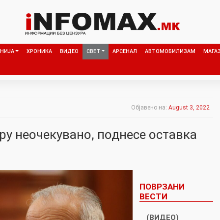
НИЈА
ХРОНИКА
ВИДЕО
СВЕТ
АРСЕНАЛ
АВТОМОБИЛИЗАМ
МАГА
Објавено на:
August 3, 2022
ру неочекувано, поднесе оставка
ПОВРЗАНИ
ВЕСТИ
(ВИДЕО)