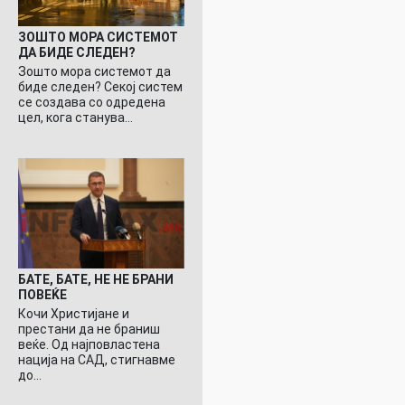
ЗОШТО МОРА СИСТЕМОТ
ДА БИДЕ СЛЕДЕН?
Зошто мора системот да
биде следен? Секој систем
се создава со одредена
цел, кога станува…
БАТЕ, БАТЕ, НЕ НЕ БРАНИ
ПОВЕЌЕ
Кочи Христијане и
престани да не браниш
веќе. Од најповластена
нација на САД, стигнавме
до…