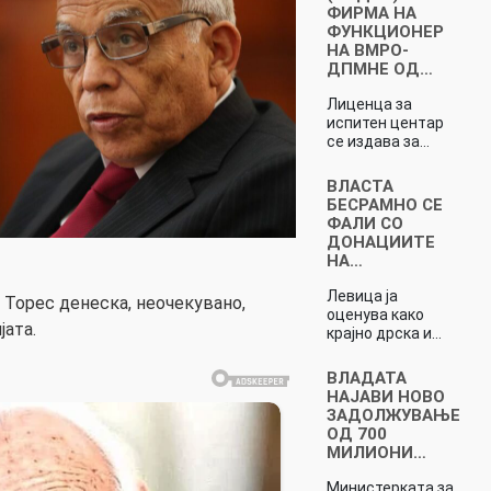
ФИРМА НА
ФУНКЦИОНЕР
НА ВМРО-
ДПМНЕ ОД…
Лиценца за
испитен центар
се издава за…
ВЛАСТА
БЕСРАМНО СЕ
ФАЛИ СО
ДОНАЦИИТЕ
НА…
Левица ја
Торес денеска, неочекувано,
оценува како
јата.
крајно дрска и…
ВЛАДАТА
НАЈАВИ НОВО
ЗАДОЛЖУВАЊЕ
ОД 700
МИЛИОНИ…
Министерката за