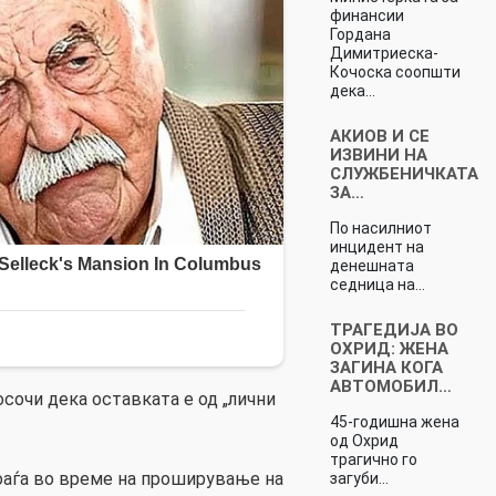
финансии
Гордана
Димитриеска-
Кочоска соопшти
дека…
АКИОВ И СЕ
ИЗВИНИ НА
СЛУЖБЕНИЧКАТА
ЗА…
По насилниот
инцидент на
денешната
седница на…
ТРАГEДИЈА ВО
ОХРИД: ЖЕНА
ЗАГИНА КОГА
АВТОМОБИЛ…
посочи дека оставката е од „лични
45-годишна жена
од Охрид
трагично го
оаѓа во време на проширување на
загуби…