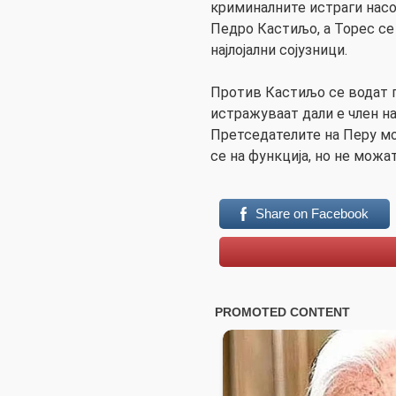
криминалните истраги насо
Педро Кастиљо, а Торес се
најлојални сојузници.
Против Кастиљо се водат п
истражуваат дали е член на
Претседателите на Перу мо
се на функција, но не можа
Share on Facebook