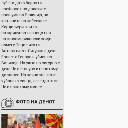
луѓето да го бараат и
среќаваат во далеките
прашуми во Боливија, во
кањоните на небеските
Кордиљери, кои го
наткрилуваат ланецот на
латиноамерикански земји
помеѓу Пацификот и
Антлантикот. Сигурно е дека
Ернесто Гевара е убиен во
Боливија. Но уште по сигурно е
дека Че останува и понатаму
да живее. На вечно жешкото
кубанско сонце, легендата за
Че и понатаму живее.
ФОТО НА ДЕНОТ