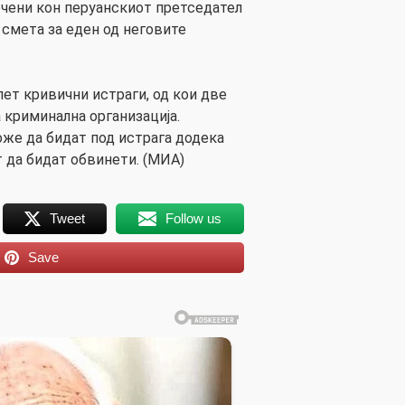
чени кон перуанскиот претседател
 смета за еден од неговите
ет кривични истраги, од кои две
 криминална организација.
же да бидат под истрага додека
т да бидат обвинети. (МИА)
Tweet
Follow us
Save