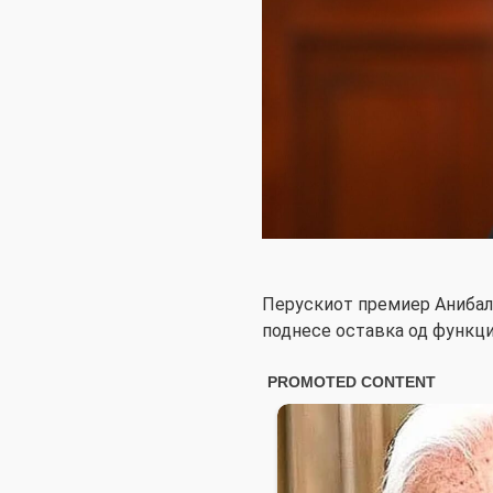
Перускиот премиер Анибал 
поднесе оставка од функци