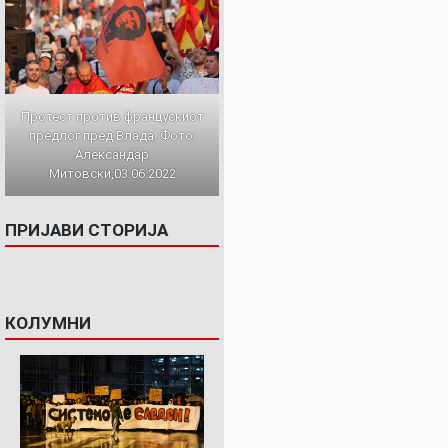
Протест против францускиот
предлог пред Влада. Фото:
Александар
Митовски,03.06.2022
ПРИЈАВИ СТОРИЈА
КОЛУМНИ