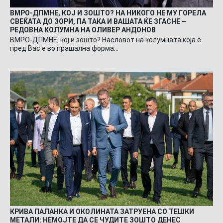
ВМРО-ДПМНЕ, КОЈ И ЗОШТО? НА НИКОГО НЕ МУ ГОРЕЛА
СВЕЌАТА ДО ЗОРИ, ПА ТАКА И ВАШАТА ЌЕ ЗГАСНЕ –
РЕДОВНА КОЛУМНА НА ОЛИВЕР АНДОНОВ
ВМРО-ДПМНЕ, кој и зошто? Насловот на колумната која е
пред Вас е во прашална форма…
КРИВА ПАЛАНКА И ОКОЛИНАТА ЗАТРУЕНА СО ТЕШКИ
МЕТАЛИ: НЕМОЈТЕ ДА СЕ ЧУДИТЕ ЗОШТО ДЕНЕС