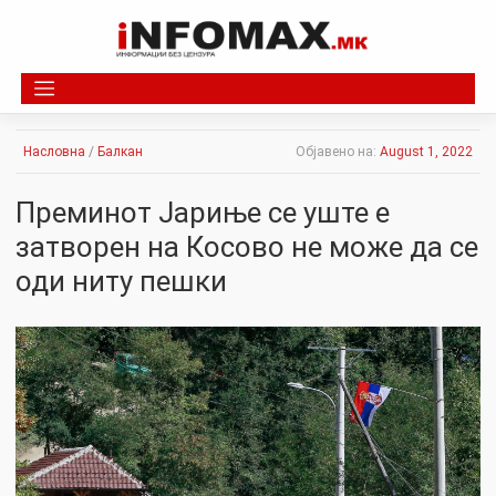
Skip
to
content
Насловна
/
Балкан
Објавено на:
August 1, 2022
Преминот Јариње се уште е
затворен на Косово не може да се
оди ниту пешки