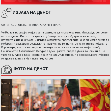
ИЗЈАВА НА ДЕНОТ
СОТИР КОСТОВ ЗА ЛЕГЕНДАТА НА ЧЕ ГЕВАРА
Че Гевара, во секој случај, умре на време, за да израсне во мит. Мит, кој до ден денес
не се предава. Им се оттргнува на луѓето од рацете, ги збунува новинарите,
истражувачите и науката, и повторно полетува преку Андите, како би могле луѓето да
го бараат и среќаваат во далеките прашуми во Боливија, во кањоните на небеските
Кордиљери, кои го наткрилуваат ланецот на латиноамерикански земји помеѓу
Пацификот и Антлантикот. Сигурно е дека Ернесто Гевара е убиен во Боливија. Но
уште по сигурно е дека Че останува и понатаму да живее. На вечно жешкото кубанско
сонце, легендата за Че и понатаму живее.
ФОТО НА ДЕНОТ