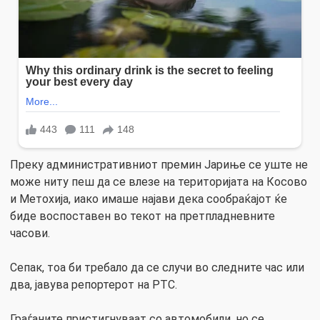
Преку административниот премин Јариње се уште не
може ниту пеш да се влезе на територијата на Косово
и Метохија, иако имаше најави дека сообраќајот ќе
биде воспоставен во текот на претпладневните
часови.
Сепак, тоа би требало да се случи во следните час или
два, јавува репортерот на РТС.
Граѓаните пристигнуваат со автомобили, но се