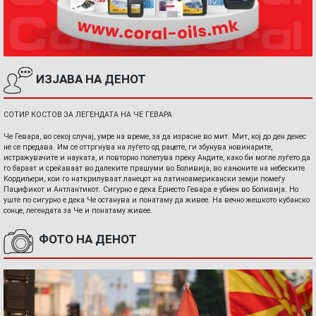
ИЗЈАВА НА ДЕНОТ
СОТИР КОСТОВ ЗА ЛЕГЕНДАТА НА ЧЕ ГЕВАРА
Че Гевара, во секој случај, умре на време, за да израсне во мит. Мит, кој до ден денес
не се предава. Им се оттргнува на луѓето од рацете, ги збунува новинарите,
истражувачите и науката, и повторно полетува преку Андите, како би могле луѓето да
го бараат и среќаваат во далеките прашуми во Боливија, во кањоните на небеските
Кордиљери, кои го наткрилуваат ланецот на латиноамерикански земји помеѓу
Пацификот и Антлантикот. Сигурно е дека Ернесто Гевара е убиен во Боливија. Но
уште по сигурно е дека Че останува и понатаму да живее. На вечно жешкото кубанско
сонце, легендата за Че и понатаму живее.
ФОТО НА ДЕНОТ