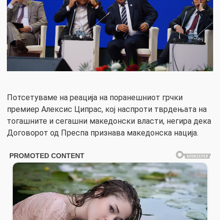
Потсетуваме на реација на поранешниот грчки
премиер Алексис Ципрас, кој наспроти тврдењата на
тогашните и сегашни македонски власти, негира дека
Договорот од Преспа признава македонска нација.