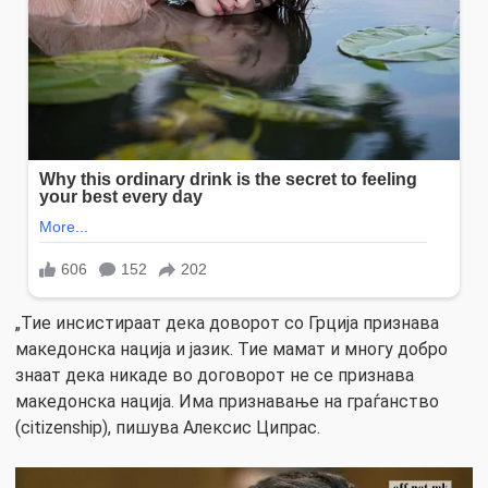
„Тие инсистираат дека доворот со Грција признава
македонска нација и јазик. Тие мамат и многу добро
знаат дека никаде во договорот не се признава
македонска нација. Има признавање на граѓанство
(citizenship), пишува Алексис Ципрас.