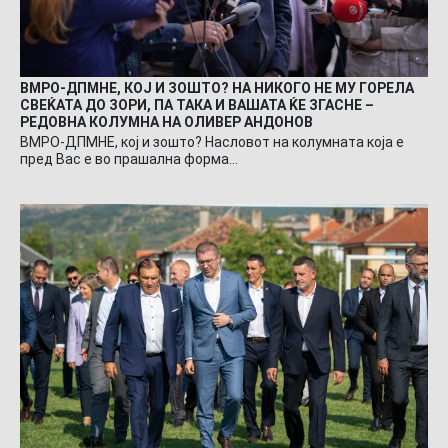
ВМРО-ДПМНЕ, КОЈ И ЗОШТО? НА НИКОГО НЕ МУ ГОРЕЛА
СВЕЌАТА ДО ЗОРИ, ПА ТАКА И ВАШАТА ЌЕ ЗГАСНЕ –
РЕДОВНА КОЛУМНА НА ОЛИВЕР АНДОНОВ
ВМРО-ДПМНЕ, кој и зошто? Насловот на колумната која е
пред Вас е во прашална форма…