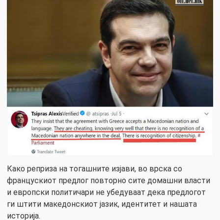
Како реприза на тогашните изјави, во врска со
францускиот предлог повторно сите домашни власти
и европски политичари не убедуваат дека предлогот
ги штити македонскиот јазик, идентитет и нашата
историја.