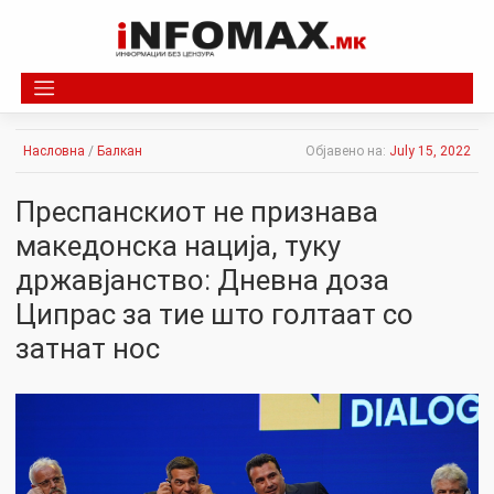
Skip
to
content
Насловна
/
Балкан
Објавено на:
July 15, 2022
Преспанскиот не признава
македонска нација, туку
државјанство: Дневна доза
Ципрас за тие што голтаат со
затнат нос