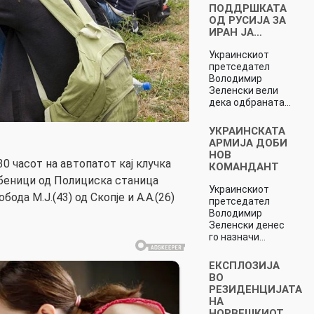
ПОДДРШКАТА
ОД РУСИЈА ЗА
ИРАН ЈА…
Украинскиот
претседател
Володимир
Зеленски вели
дека одбраната…
УКРАИНСКАТА
АРМИЈА ДОБИ
НОВ
30 часот на автопатот кај клучка
КОМАНДАНТ
беници од Полициска станица
Украинскиот
бода М.Ј.(43) од Скопје и А.А.(26)
претседател
Володимир
Зеленски денес
го назначи…
ЕКСПЛОЗИЈА
ВО
РЕЗИДЕНЦИЈАТА
НА
НОРВЕШКИОТ