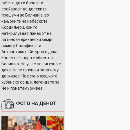
луѓето да го бараат и
среќаваат во далеките
прашуми во Боливија, во
кањоните на небеските
Кордиљери, кои го
наткрилуваат ланецот на
латиноамерикански земји
помеѓу Пацификот и
Антлантикот. Сигурно е дека
Ернесто Гевара е убиен во
Боливија. Но уште по сигурно е
дека Че останува и понатаму
да живее. На вечно жешкото
кубанско сонце, легендата за
Че и понатаму живее.
ФОТО НА ДЕНОТ