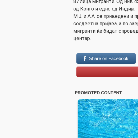
87 лица мигранти. Од нив 45
од Конго и едно од Индија.
М.Ј. и А.А. се приведени и
соодветна пријава, а по з
мигранти ќе бидат спрове
центар.
Share on Facebook