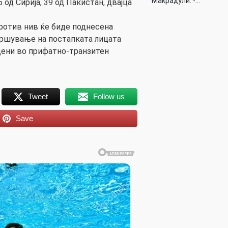
Макрадули: -…
 од Сирија, 39 од Пакистан, двајца
 против нив ќе биде поднесена
авршување на постапката лицата
дени во прифатно-транзитен
Tweet
Follow us
Save