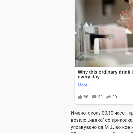
Имено, околу 00.10 часот 
возило „ивеко“ со приколка
управувано од М.Ј., во кое 