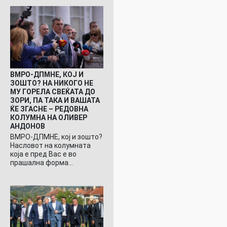
ВМРО-ДПМНЕ, КОЈ И
ЗОШТО? НА НИКОГО НЕ
МУ ГОРЕЛА СВЕЌАТА ДО
ЗОРИ, ПА ТАКА И ВАШАТА
ЌЕ ЗГАСНЕ – РЕДОВНА
КОЛУМНА НА ОЛИВЕР
АНДОНОВ
ВМРО-ДПМНЕ, кој и зошто?
Насловот на колумната
која е пред Вас е во
прашална форма…