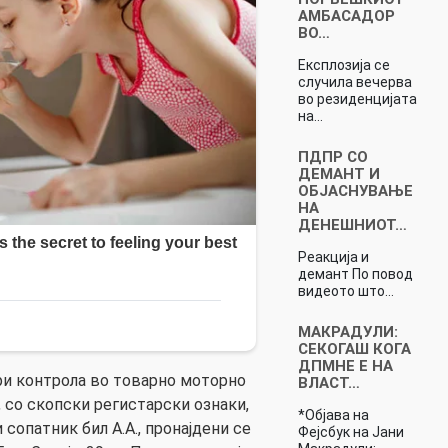
АМБАСАДОР
ВО…
Експлозија се
случила вечерва
во резиденцијата
на…
ПДПР СО
ДЕМАНТ И
ОБЈАСНУВАЊЕ
НА
ДЕНЕШНИОТ…
Реакција и
демант По повод
видеото што…
МАКРАДУЛИ:
СЕКОГАШ КОГА
ДПМНЕ Е НА
при контрола во товарно моторно
ВЛАСТ…
, со скопски регистарски ознаки,
*Објава на
и сопатник бил А.А., пронајдени се
Фејсбук на Јани