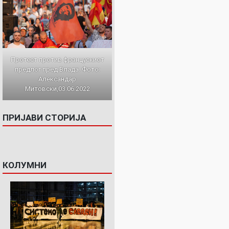
Протест против францускиот
предлог пред Влада. Фото:
Александар
Митовски,03.06.2022
ПРИЈАВИ СТОРИЈА
КОЛУМНИ