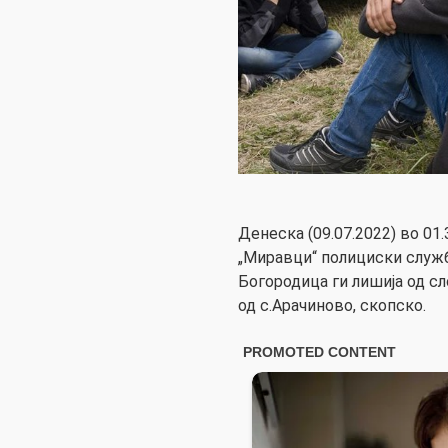
Денеска (09.07.2022) во 01.
„Миравци“ полициски служ
Богородица ги лишија од сло
од с.Арачиново, скопско.