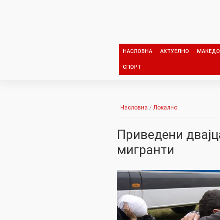
Skip
to
content
НАСЛОВНА
АКТУЕЛНО
МАКЕДО
СПОРТ
Насловна
/
Локално
Приведени двајц
мигранти