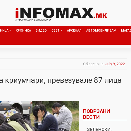
НИЈА
ХРОНИКА
ВИДЕО
СВЕТ
АРСЕНАЛ
АВТОМОБИЛИЗАМ
МАГА
Објавено на:
July 9, 2022
а криумчари, превезувале 87 лица
ПОВРЗАНИ
ВЕСТИ
ЗЕЛЕНСКИ: