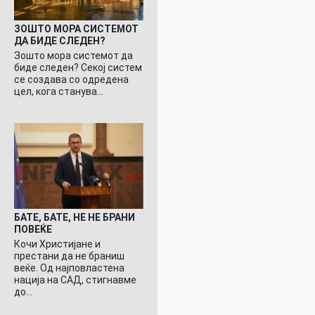
ЗОШТО МОРА СИСТЕМОТ
ДА БИДЕ СЛЕДЕН?
Зошто мора системот да
биде следен? Секој систем
се создава со одредена
цел, кога станува…
БАТЕ, БАТЕ, НЕ НЕ БРАНИ
ПОВЕЌЕ
Кочи Христијане и
престани да не браниш
веќе. Од најповластена
нација на САД, стигнавме
до…