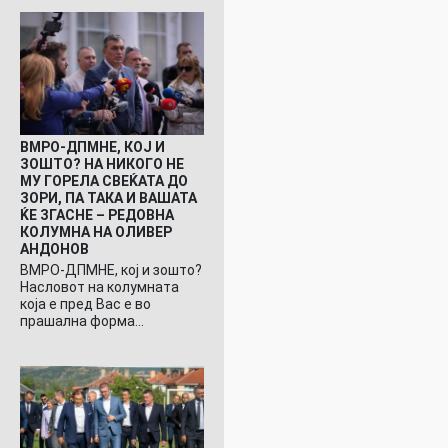
ВМРО-ДПМНЕ, КОЈ И
ЗОШТО? НА НИКОГО НЕ
МУ ГОРЕЛА СВЕЌАТА ДО
ЗОРИ, ПА ТАКА И ВАШАТА
ЌЕ ЗГАСНЕ – РЕДОВНА
КОЛУМНА НА ОЛИВЕР
АНДОНОВ
ВМРО-ДПМНЕ, кој и зошто?
Насловот на колумната
која е пред Вас е во
прашална форма…