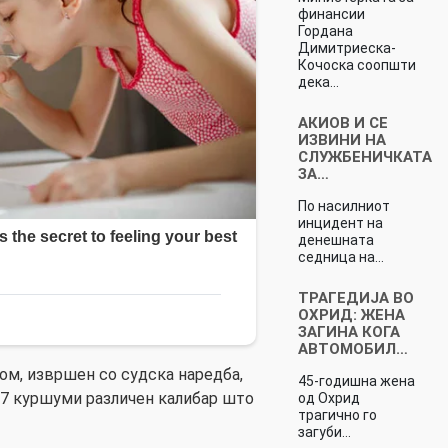
финансии
Гордана
Димитриеска-
Кочоска соопшти
дека…
АКИОВ И СЕ
ИЗВИНИ НА
СЛУЖБЕНИЧКАТА
ЗА…
По насилниот
инцидент на
денешната
седница на…
ТРАГEДИЈА ВО
ОХРИД: ЖЕНА
ЗАГИНА КОГА
АВТОМОБИЛ…
ом, извршен со судска наредба,
45-годишна жена
27 куршуми различен калибар што
од Охрид
трагично го
загуби…