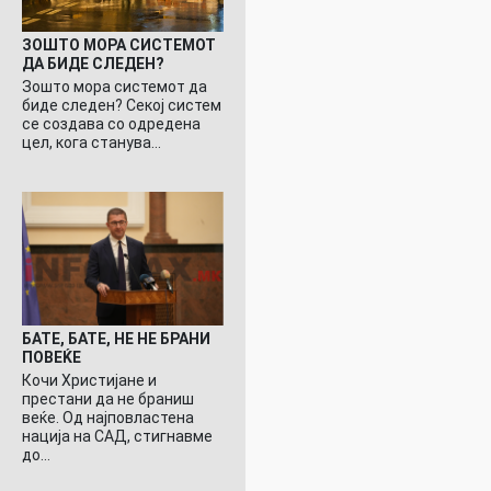
ЗОШТО МОРА СИСТЕМОТ
ДА БИДЕ СЛЕДЕН?
Зошто мора системот да
биде следен? Секој систем
се создава со одредена
цел, кога станува…
БАТЕ, БАТЕ, НЕ НЕ БРАНИ
ПОВЕЌЕ
Кочи Христијане и
престани да не браниш
веќе. Од најповластена
нација на САД, стигнавме
до…