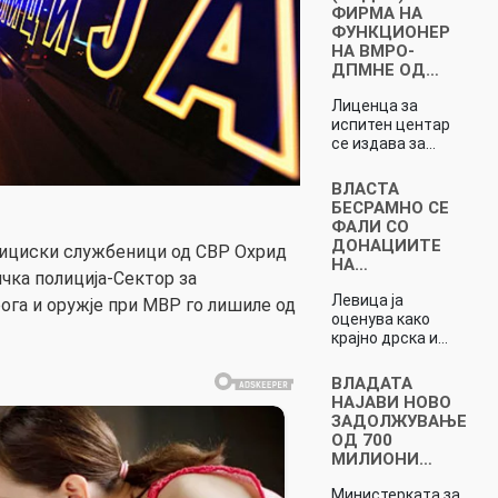
ФИРМА НА
ФУНКЦИОНЕР
НА ВМРО-
ДПМНЕ ОД…
Лиценца за
испитен центар
се издава за…
ВЛАСТА
БЕСРАМНО СЕ
ФАЛИ СО
ДОНАЦИИТЕ
олициски службеници од СВР Охрид
НА…
чка полиција-Сектор за
Левица ја
ога и оружје при МВР го лишиле од
оценува како
крајно дрска и…
ВЛАДАТА
НАЈАВИ НОВО
ЗАДОЛЖУВАЊЕ
ОД 700
МИЛИОНИ…
Министерката за