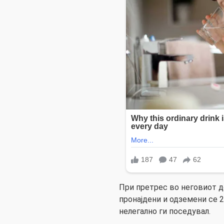
При претрес во неговиот д
пронајдени и одземени се 
нелегално ги поседувал.