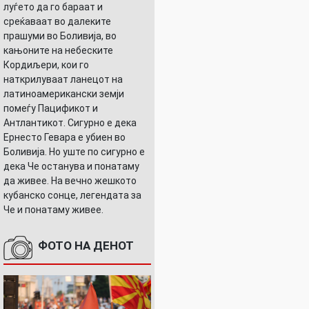
луѓето да го бараат и
среќаваат во далеките
прашуми во Боливија, во
кањоните на небеските
Кордиљери, кои го
наткрилуваат ланецот на
латиноамерикански земји
помеѓу Пацификот и
Антлантикот. Сигурно е дека
Ернесто Гевара е убиен во
Боливија. Но уште по сигурно е
дека Че останува и понатаму
да живее. На вечно жешкото
кубанско сонце, легендата за
Че и понатаму живее.
ФОТО НА ДЕНОТ