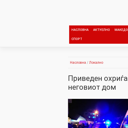
Skip
to
content
НАСЛОВНА
АКТУЕЛНО
МАКЕДО
СПОРТ
Насловна
/
Локално
Приведен охриѓан
неговиот дом