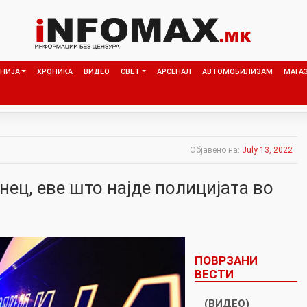
НИЈА
ХРОНИКА
ВИДЕО
СВЕТ
АРСЕНАЛ
АВТОМОБИЛИЗАМ
МАГА
Објавено на:
July 13, 2022
ец, еве што најде полицијата во
ПОВРЗАНИ
ВЕСТИ
(ВИДЕО)