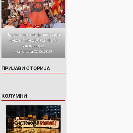
Протест против францускиот
предлог пред Влада. Фото:
Александар
Митовски,03.06.2022
ПРИЈАВИ СТОРИЈА
КОЛУМНИ