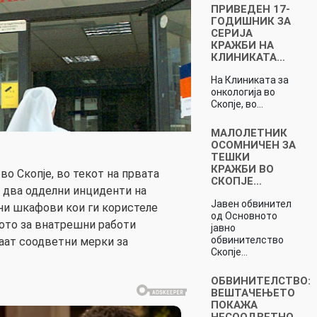
ПРИВЕДЕН 17-
ГОДИШНИК ЗА
СЕРИЈА
КРАЖБИ НА
КЛИНИКАТА…
На Клиниката за
онкологија во
Скопје, во…
МАЛОЛЕТНИК
ОСОМНИЧЕН ЗА
ТЕШКИ
КРАЖБИ ВО
во Скопје, во текот на првата
СКОПЈЕ…
е два одделни инциденти на
Јавен обвинител
ни шкафови кои ги користеле
од Основното
ото за внатрешни работи
јавно
обвинителство
аат соодветни мерки за
Скопје…
ОБВИНИТЕЛСТВО:
ВЕШТАЧЕЊЕТО
ПОКАЖА
НЕСООДВЕТНО