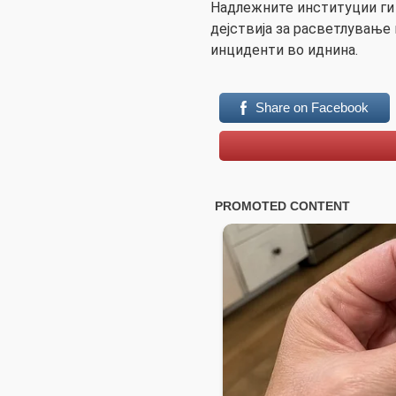
Надлежните институции ги
дејствија за расветлување 
инциденти во иднина.
Share on Facebook