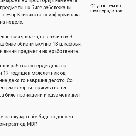
 шкафови во просторија наменета
Сѐ уште сум во
 предмети, но биле забележани
шок поради тоа…
ј случај, Клиниката го информирала
на недела.
телно посериозен, се случил на 8
гаш биле обиени вкупно 18 шкафови,
 и лични предмети на вработените.
шни работи потврди дека на
н 17-годишен малолетник од
ение дека го извршил делото. Со
н разговор во присуство на
тоа биле пронајдени и одземени дел
 на случајот, ќе биде поднесен
рмираат од МВР.