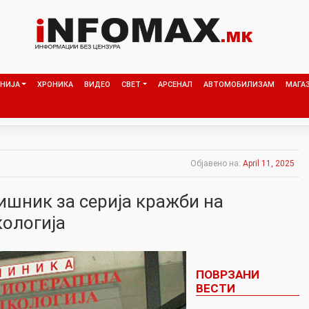
НИЈА
ХРОНИКА
ВИДЕО
СВЕТ
АРСЕНАЛ
АВТОМОБИЛИЗАМ
МАГА
Објавено на:
April 11, 2025
ишник за серија кражби на
кологија
ПОВРЗАНИ
ВЕСТИ