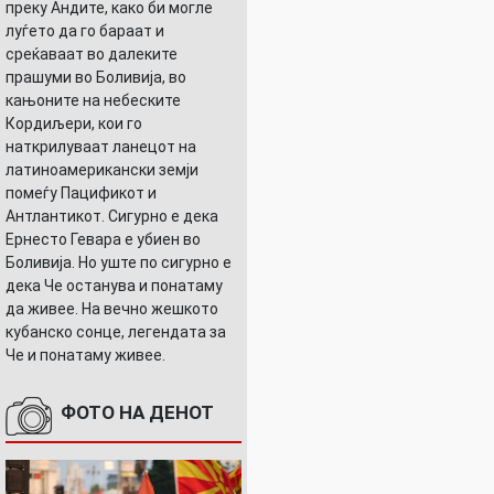
преку Андите, како би могле
луѓето да го бараат и
среќаваат во далеките
прашуми во Боливија, во
кањоните на небеските
Кордиљери, кои го
наткрилуваат ланецот на
латиноамерикански земји
помеѓу Пацификот и
Антлантикот. Сигурно е дека
Ернесто Гевара е убиен во
Боливија. Но уште по сигурно е
дека Че останува и понатаму
да живее. На вечно жешкото
кубанско сонце, легендата за
Че и понатаму живее.
ФОТО НА ДЕНОТ