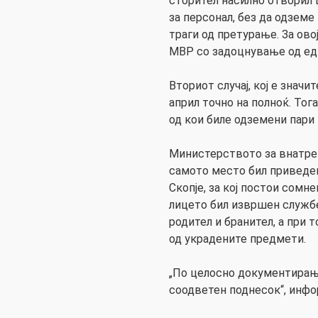
сторител насилно отворил
за персонал, без да одземе
траги од претурање. За ово
МВР со задоцнување од ед
Вториот случај, кој е значи
април точно на полноќ. То
од кои биле одземени пари
Министерството за внатре
самото место бил приведе
Скопје, за кој постои сомн
лицето бил извршен службе
родител и бранител, а при 
од украдените предмети.
„По целосно документирање
соодветен поднесок“, инфо