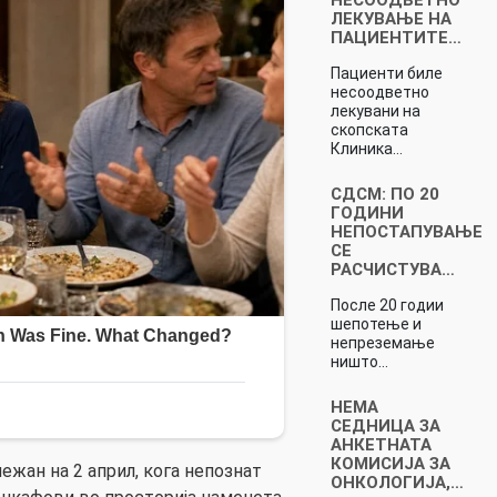
ЛЕКУВАЊЕ НА
ПАЦИЕНТИТЕ…
Пациенти биле
несоодветно
лекувани на
скопската
Клиника…
СДСМ: ПО 20
ГОДИНИ
НЕПОСТАПУВАЊЕ
СЕ
РАСЧИСТУВА…
После 20 годии
шепотење и
непреземање
ништо…
НЕМА
СЕДНИЦА ЗА
АНКЕТНАТА
КОМИСИЈА ЗА
ежан на 2 април, кога непознат
ОНКОЛОГИЈА,…