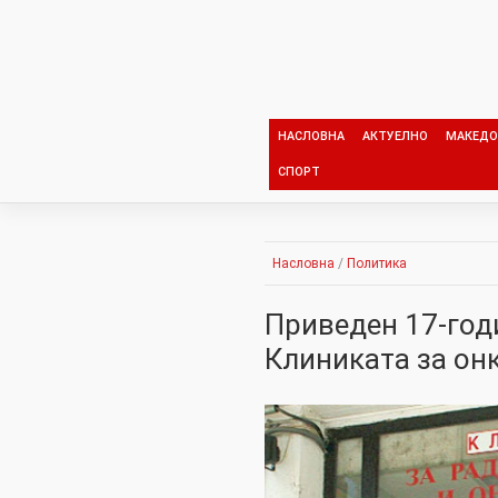
Skip
to
content
НАСЛОВНА
АКТУЕЛНО
МАКЕДО
СПОРТ
Насловна
/
Политика
Приведен 17-год
Клиниката за он