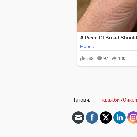
Тагови:
кражби
/
Онкол