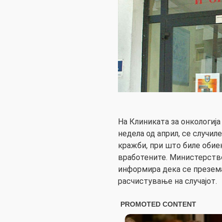
На Клиниката за онкологија 
недела од април, се случил
кражби, при што биле обие
вработените. Министерств
информира дека се презем
расчистување на случајот.