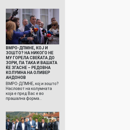
ВМРО-ДПМНЕ, КОЈ И
ЗОШТО? НА НИКОГО НЕ
МУ ГОРЕЛА СВЕЌАТА ДО
ЗОРИ, ПА ТАКА И ВАШАТА
ЌЕ ЗГАСНЕ – РЕДОВНА
КОЛУМНА НА ОЛИВЕР
АНДОНОВ
ВМРО-ДПМНЕ, кој и зошто?
Насловот на колумната
која е пред Вас е во
прашална форма…