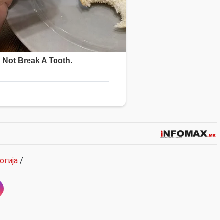
огија
/