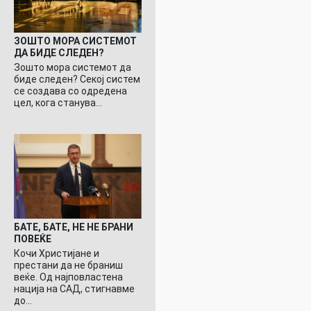
ЗОШТО МОРА СИСТЕМОТ
ДА БИДЕ СЛЕДЕН?
Зошто мора системот да
биде следен? Секој систем
се создава со одредена
цел, кога станува…
БАТЕ, БАТЕ, НЕ НЕ БРАНИ
ПОВЕЌЕ
Кочи Христијане и
престани да не браниш
веќе. Од најповластена
нација на САД, стигнавме
до…