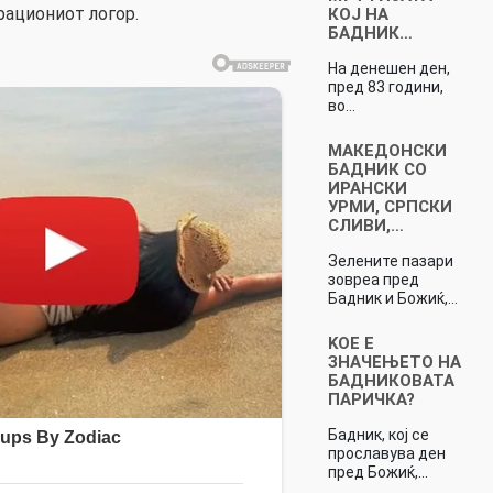
ациониот логор.
КОЈ НА
БАДНИК…
На денешен ден,
пред 83 години,
во…
МАКЕДОНСКИ
БАДНИК СО
ИРАНСКИ
УРМИ, СРПСКИ
СЛИВИ,…
Зелените пазари
зовреа пред
Бадник и Божиќ,…
KOЕ E
ЗНАЧЕЊЕТО НА
БАДНИКОВАТА
ПАРИЧКА?
Бадник, кој се
прославува ден
пред Божиќ,…