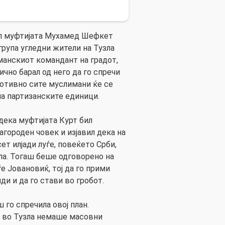
ал муфтијата Мухамед Шефкет
група угледни жители на Тузла
рманскиот командант на градот,
чно барал од него да го спречи
ротивно сите муслимани ќе се
на партизанските единици.
ека муфтијата Курт бил
городен човек и изјавил дека на
т илјади луѓе, повеќето Срби,
зла. Тогаш беше одговорено на
е Јовановиќ, тој да го прими
ди и да го стави во гробот.
го спречила овој план.
, во Тузла немаше масовни