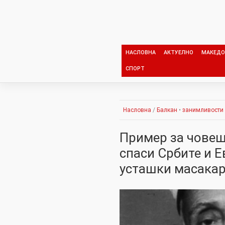
Skip
to
content
НАСЛОВНА
АКТУЕЛНО
МАКЕДО
СПОРТ
Насловна
/
Балкан
•
занимливости
Пример за човешт
спаси Србите и Е
усташки масакар