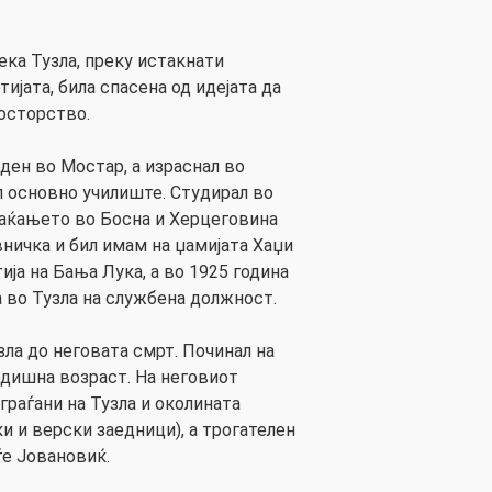
ка Тузла, преку истакнати
ијата, била спасена од идејата да
осторство.
ден во Мостар, а израснал во
 основно училиште. Студирал во
раќањето во Босна и Херцеговина
ничка и бил имам на џамијата Хаџи
ија на Бања Лука, а во 1925 година
 во Тузла на службена должност.
ла до неговата смрт. Починал на
годишна возраст. На неговиот
 граѓани на Тузла и околината
и и верски заедници), а трогателен
ѓе Јовановиќ.