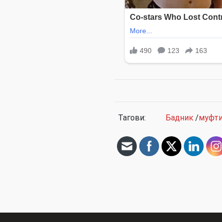
Тагови:
Бадник
/
муфти