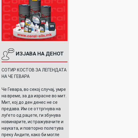
ИЗЈАВА НА ДЕНОТ
СОТИР КОСТОВ ЗА ЛЕГЕНДАТА
НА ЧЕ ГЕВАРА
Че Гевара, во секој случај, умре
на време, за да израсне во мит.
Мит, кој до ден денес не се
предава. Им се оттргнува на
луѓето од рацете, ги збунува
новинарите, истражувачите и
науката, и повторно полетува
преку Андите, како би могле