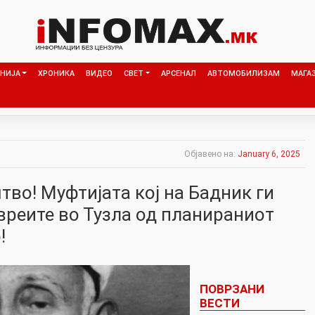
НИЈА
ХРОНИКА
ВИДЕО
СВЕТ
АРСЕНАЛ
АВТОМОБИЛИЗАМ
МАГА
Објавено на:
January 6, 2025
во! Муфтијата кој на Бадник ги
вреите во Тузла од планираниот
!
ПОВРЗАНИ
ВЕСТИ