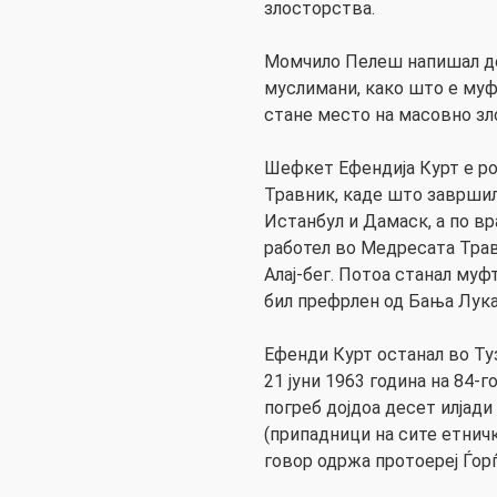
злосторства.
Момчило Пелеш напишал де
муслимани, како што е муфт
стане место на масовно зл
Шефкет Ефендија Курт е ро
Травник, каде што завршил
Истанбул и Дамаск, а по в
работел во Медресата Трав
Алај-бег. Потоа станал муфт
бил префрлен од Бања Лука
Ефенди Курт останал во Туз
21 јуни 1963 година на 84-
погреб дојдоа десет илјади
(припадници на сите етничк
говор одржа протоереј Ѓор