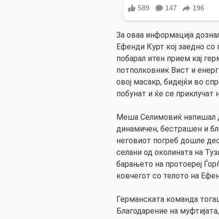
За оваа информација дозн
Ефенди Курт кој заедно со 
побарал итен прием кај ге
потполковник Вист и енерги
овој масакр, бидејќи во сп
побунат и ќе се приклучат 
Меша Селимовиќ напишал д
динамичен, бестрашен и бла
неговиот погреб дошле десе
селани од околината на Ту
барањето на протоереј Ѓорѓ
ковчегот со телото на Ефен
Германската команда тогаш 
Благодарение на муфтијата