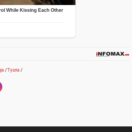
ја
/
Тузла
/