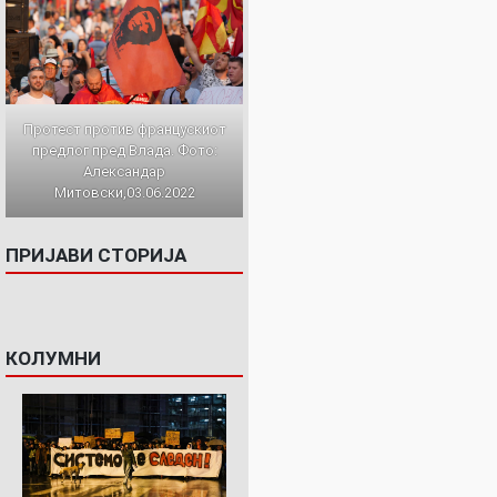
Протест против францускиот
предлог пред Влада. Фото:
Александар
Митовски,03.06.2022
ПРИЈАВИ СТОРИЈА
КОЛУМНИ