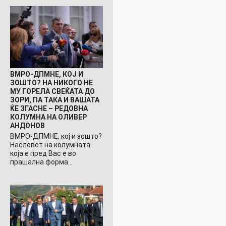
ВМРО-ДПМНЕ, КОЈ И
ЗОШТО? НА НИКОГО НЕ
МУ ГОРЕЛА СВЕЌАТА ДО
ЗОРИ, ПА ТАКА И ВАШАТА
ЌЕ ЗГАСНЕ – РЕДОВНА
КОЛУМНА НА ОЛИВЕР
АНДОНОВ
ВМРО-ДПМНЕ, кој и зошто?
Насловот на колумната
која е пред Вас е во
прашална форма…