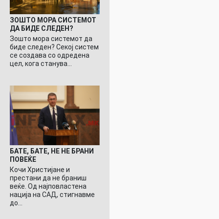
ЗОШТО МОРА СИСТЕМОТ
ДА БИДЕ СЛЕДЕН?
Зошто мора системот да
биде следен? Секој систем
се создава со одредена
цел, кога станува…
БАТЕ, БАТЕ, НЕ НЕ БРАНИ
ПОВЕЌЕ
Кочи Христијане и
престани да не браниш
веќе. Од најповластена
нација на САД, стигнавме
до…