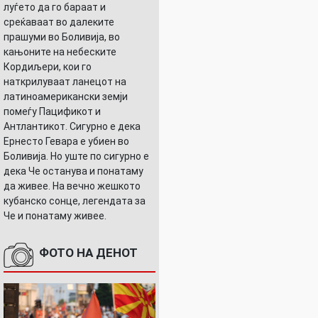
луѓето да го бараат и
среќаваат во далеките
прашуми во Боливија, во
кањоните на небеските
Кордиљери, кои го
наткрилуваат ланецот на
латиноамерикански земји
помеѓу Пацификот и
Антлантикот. Сигурно е дека
Ернесто Гевара е убиен во
Боливија. Но уште по сигурно е
дека Че останува и понатаму
да живее. На вечно жешкото
кубанско сонце, легендата за
Че и понатаму живее.
ФОТО НА ДЕНОТ