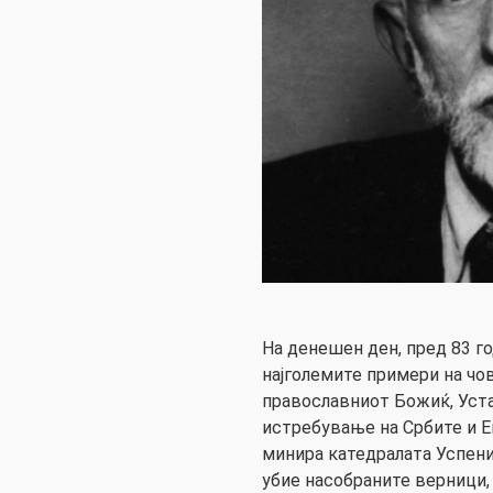
На денешен ден, пред 83 го
најголемите примери на чо
православниот Божиќ, Уст
истребување на Србите и Ев
минира катедралата Успени
убие насобраните верници,