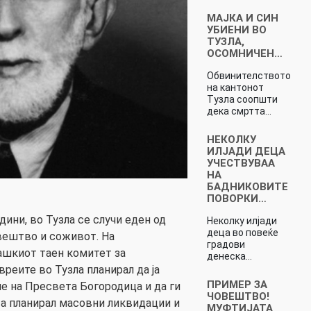
МАЈКА И СИН
УБИЕНИ ВО
ТУЗЛА,
ОСОМНИЧЕН…
Обвинителството
на кантонот
Тузла соопшти
дека смртта…
НЕКОЛКУ
ИЛЈАДИ ДЕЦА
УЧЕСТВУВАА
НА
БАДНИКОВИТЕ
ПОВОРКИ…
дини, во Тузла се случи еден од
Неколку илјади
деца во повеќе
вештво и соживот. На
градови
ашкиот таен комитет за
денеска…
реите во Тузла планирал да ја
ПРИМЕР ЗА
е на Пресвета Богородица и да ги
ЧОВЕШТВО!
 а планирал масовни ликвидации и
МУФТИЈАТА