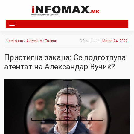
Skip
to
content
Насловна
/
Актуелно
•
Балкан
Објавено на:
March 24, 2022
Пристигна закана: Се подготвува
атентат на Александар Вучиќ?