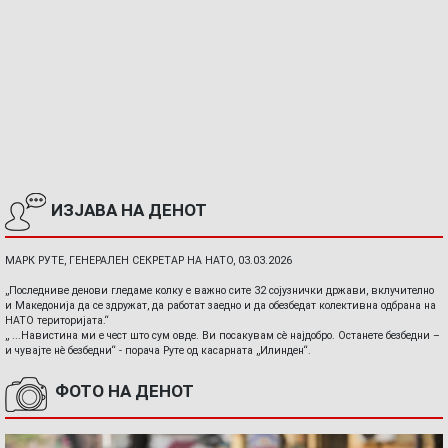
ИЗЈАВА НА ДЕНОТ
МАРК РУТЕ, ГЕНЕРАЛЕН СЕКРЕТАР НА НАТО, 03.03.2026
„Последниве денови гледаме колку е важно сите 32 сојузнички држави, вклучително
и Македонија да се здружат, да работат заедно и да обезбедат колективна одбрана на
НАТО територијата.“
„ ...Навистина ми е чест што сум овде. Ви посакувам сè најдобро. Останете безбедни –
и чувајте нè безбедни“ - порача Руте од касарната „Илинден“.
ФОТО НА ДЕНОТ