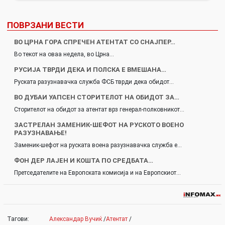
ПОВРЗАНИ ВЕСТИ
ВО ЦРНА ГОРА СПРЕЧЕН АТЕНТАТ СО СНАЈПЕР…
Во текот на оваа недела, во Црна…
РУСИЈА ТВРДИ ДЕКА И ПОЛСКА Е ВМЕШАНА…
Руската разузнавачка служба ФСБ тврди дека обидот…
ВО ДУБАИ УАПСЕН СТОРИТЕЛОТ НА ОБИДОТ ЗА…
Сторителот на обидот за атентат врз генерал-полковникот…
ЗАСТРЕЛАН ЗАМЕНИК-ШЕФОТ НА РУСКОТО ВОЕНО
РАЗУЗНАВАЊЕ!
Заменик-шефот на руската воена разузнавачка служба е…
ФОН ДЕР ЛАЈЕН И КОШТА ПО СРЕДБАТА…
Претседателите на Европската комисија и на Европскиот…
Тагови:
Александар Вучиќ
/
Атентат
/