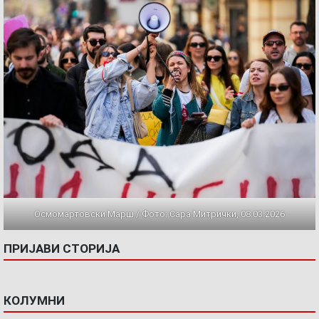
Осмомартовски Марш / Фото: Сара Митрички, 08.03.2026
ПРИЈАВИ СТОРИЈА
КОЛУМНИ