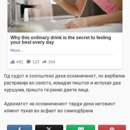
Од судот е соопштено дека осомниченот, по вербална
расправија во селото, извадил пиштол и испукал два
куршума, пришто ги ранил двете лица.
Адвокатот на осомничениот тврди дека неговиот
клиент пукал во асфалт во самоодбрана