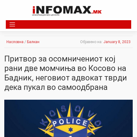
Skip
to
content
Насловна
/
Балкан
Објавено на:
January 8, 2023
Притвор за осомничениот кој
рани две момчиња во Косово на
Бадник, неговиот адвокат тврди
дека пукал во самоодбрана