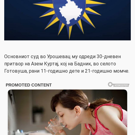
Основниот суд во Урошевац му одреди 30-дневен
притвор на Азем Куртај, кој на Бадник, во селото
Готовуша, рани 11-годишно дете и 21-годишно момче.