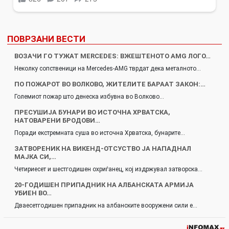
ПОВРЗАНИ ВЕСТИ
ВОЗАЧИ ГО ТУЖАТ MERCEDES: ВЖЕШТЕНОТО AMG ЛОГО…
Неколку сопственици на Mercedes-AMG тврдат дека металното…
ПО ПОЖАРОТ ВО ВОЛКОВО, ЖИТЕЛИТЕ БАРААТ ЗАКОН:…
Големиот пожар што денеска избувна во Волково…
ПРЕСУШИЈА БУНАРИ ВО ИСТОЧНА ХРВАТСКА,
НАТОВАРЕНИ БРОДОВИ…
Поради екстремната суша во источна Хрватска, бунарите…
ЗАТВОРЕНИК НА ВИКЕНД-ОТСУСТВО ЈА НАПАДНАЛ
МАЈКА СИ,…
Четириесет и шестгодишен охриѓанец, кој издржувал затворска…
20-ГОДИШЕН ПРИПАДНИК НА АЛБАНСКАТА АРМИЈА
УБИЕН ВО…
Дваесетгодишен припадник на албанските вооружени сили е…