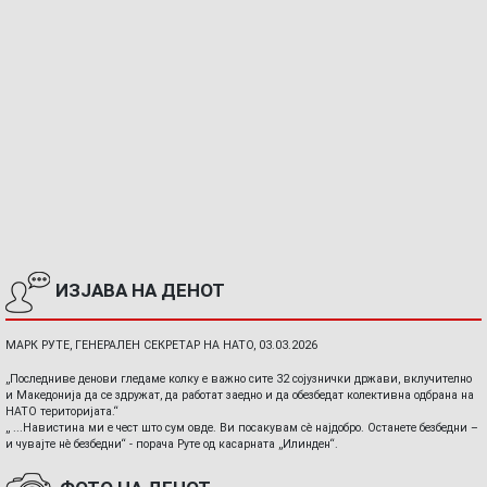
ИЗЈАВА НА ДЕНОТ
МАРК РУТЕ, ГЕНЕРАЛЕН СЕКРЕТАР НА НАТО, 03.03.2026
„Последниве денови гледаме колку е важно сите 32 сојузнички држави, вклучително
и Македонија да се здружат, да работат заедно и да обезбедат колективна одбрана на
НАТО територијата.“
„ ...Навистина ми е чест што сум овде. Ви посакувам сè најдобро. Останете безбедни –
и чувајте нè безбедни“ - порача Руте од касарната „Илинден“.