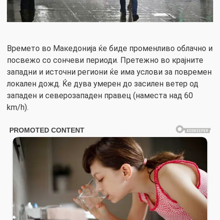
Времето во Македонија ќе биде променливо облачно и
посвежо со сончеви периоди. Претежно во крајните
западни и источни региони ќе има услови за повремен
локален дожд. Ќе дува умерен до засилен ветер од
западен и северозападен правец (наместа над 60
km/h).