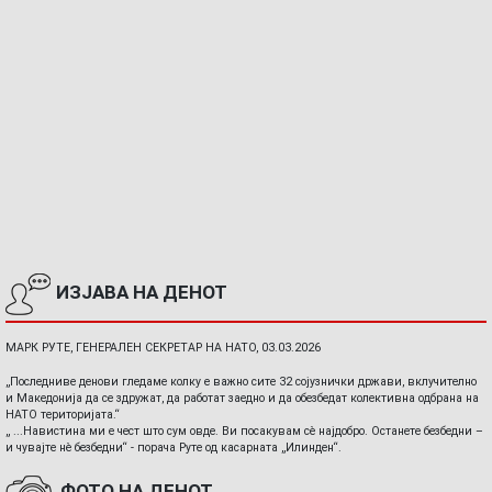
ИЗЈАВА НА ДЕНОТ
МАРК РУТЕ, ГЕНЕРАЛЕН СЕКРЕТАР НА НАТО, 03.03.2026
„Последниве денови гледаме колку е важно сите 32 сојузнички држави, вклучително
и Македонија да се здружат, да работат заедно и да обезбедат колективна одбрана на
НАТО територијата.“
„ ...Навистина ми е чест што сум овде. Ви посакувам сè најдобро. Останете безбедни –
и чувајте нè безбедни“ - порача Руте од касарната „Илинден“.
ФОТО НА ДЕНОТ