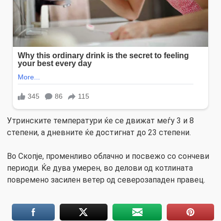
Утринските температури ќе се движат меѓу 3 и 8
степени, а дневните ќе достигнат до 23 степени.
Во Скопје, променливо облачно и посвежо со сончеви
периоди. Ќе дува умерен, во делови од котлината
повремено засилен ветер од северозападен правец.