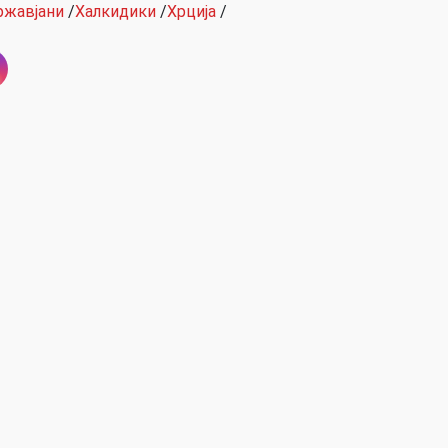
ржавјани
/
Халкидики
/
Хрција
/