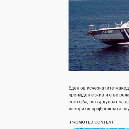
Еден од исчезнатите макед
пронајден е жив и е во ре
состојба, потврдуваат за 
извори од крајбрежната слу