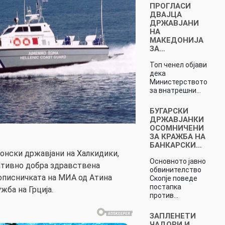
ПРОГЛАСИ
ДВАЈЦА
ДРЖАВЈАНИ
НА
МАКЕДОНИЈА
ЗА…
Топ ченел објави
дека
Министерството
за внатрешни…
БУГАРСКИ
ДРЖАВЈАНКИ
ОСОМНИЧЕНИ
ЗА КРАЖБА НА
БАНКАРСКИ…
онски државјани на Халкидики,
Основното јавно
лативно добра здравствена
обвинителство
дописничката на МИА од Атина
Скопје поведе
постапка
жба на Грција.
против…
ЗАПЛЕНЕТИ
ЧАДОРИ И