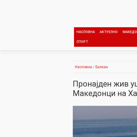
Skip
to
content
НАСЛОВНА
АКТУЕЛНО
МАКЕДО
СПОРТ
Насловна
/
Балкан
Пронајден жив у
Македонци на Х