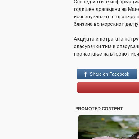
Според истите информации 
годишен државјани на Макед
исчезнувањето е пронајден
близина во морскиот дел ју
Акцијата и потрагата на гр
спасувачки тим и спасувач
пронаоѓање на вториот исч
Share on Facebook