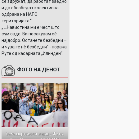
се здружат, да работат заедно
и да обезбедат колективна
одбрана на НАТО
територијата.“
„ ...Навистина ми е чест што
сум овде. Ви посакувам сè
најдобро. Останете безбедни –
и чувајте нè безбедни“ - порача
Руте од касарната „Илинден“.
ФОТО НА ДЕНОТ
Осмомартовски Марш / Фото: