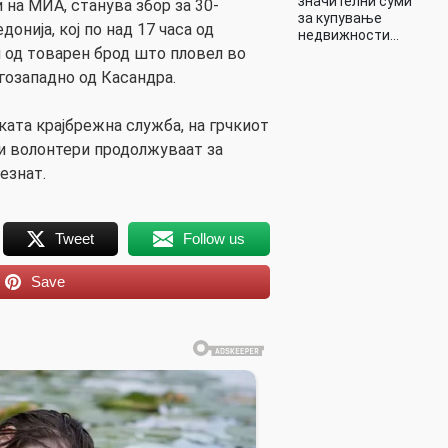
значителни суми
на МИА, станува збор за 30-
за купување
онија, кој по над 17 часа од
недвижности…
 од товарен брод што пловел во
гозападно од Касандра.
чката крајбрежна служба, на грчкиот
и волонтери продолжуваат за
езнат.
Tweet
Follow us
Save