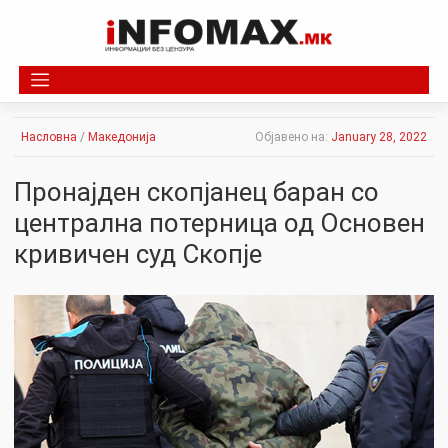
Skip
to
content
Насловна
/
Македонија
Објавено на:
January 28, 2022
Пронајден скопјанец баран со
централна потерница од Основен
кривичен суд Скопје