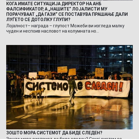
КОГА ИМАТЕ СИТУАЦИЈА ДИРЕКТОР НА АНБ
ФАЛСИФИКАТОР, А „НАШИТЕ“ ЛОЈАЛИСТИ МУ
ПОРАЧУВААТ „ДА ГАЗИ“ СЕ ПОСТАВУВА ПРАШАЊЕ ДАЛИ
ЛУЃЕТО СЕ ДОТОЛКУ ГЛУПИ?
Лојалност– награда – глупост Можеби ви изгледа малку
чуден и неспоив насловот на колумната но…
ЗОШТО МОРА СИСТЕМОТ ДА БИДЕ СЛЕДЕН?
Зошто мора системот да биде следен? Секој систем се