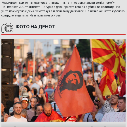
Кордиљери, кои го наткрилуваат ланецот на латиноамерикански земји помеѓу
Пацификот и Антлантикот. Сигурно е дека Ернесто Гевара е убиен во Боливија. Но
уште по сигурно е дека Че останува и понатаму да живее. На вечно жешкото кубанско
сонце, легендата за Че и понатаму живее.
ФОТО НА ДЕНОТ