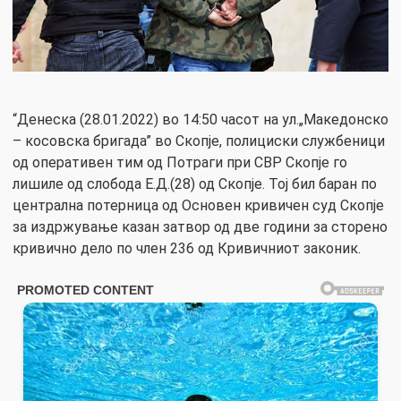
“Денеска (28.01.2022) во 14:50 часот на ул.„Македонско
– косовска бригада” во Скопје, полициски службеници
од оперативен тим од Потраги при СВР Скопје го
лишиле од слобода Е.Д.(28) од Скопје. Тој бил баран по
централна потерница од Основен кривичен суд Скопје
за издржување казан затвор од две години за сторено
кривично дело по член 236 од Кривичниот законик.