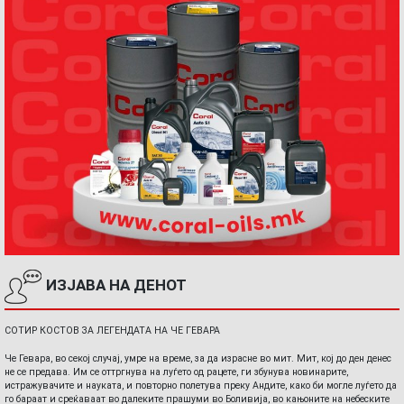
ИЗЈАВА НА ДЕНОТ
СОТИР КОСТОВ ЗА ЛЕГЕНДАТА НА ЧЕ ГЕВАРА
Че Гевара, во секој случај, умре на време, за да израсне во мит. Мит, кој до ден денес
не се предава. Им се оттргнува на луѓето од рацете, ги збунува новинарите,
истражувачите и науката, и повторно полетува преку Андите, како би могле луѓето да
го бараат и среќаваат во далеките прашуми во Боливија, во кањоните на небеските