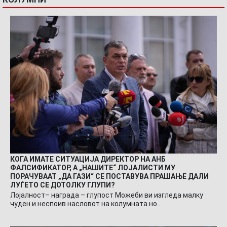
КОГА ИМАТЕ СИТУАЦИЈА ДИРЕКТОР НА АНБ
ФАЛСИФИКАТОР, А „НАШИТЕ“ ЛОЈАЛИСТИ МУ
ПОРАЧУВААТ „ДА ГАЗИ“ СЕ ПОСТАВУВА ПРАШАЊЕ ДАЛИ
ЛУЃЕТО СЕ ДОТОЛКУ ГЛУПИ?
Лојалност– награда – глупост Можеби ви изгледа малку
чуден и неспоив насловот на колумната но…