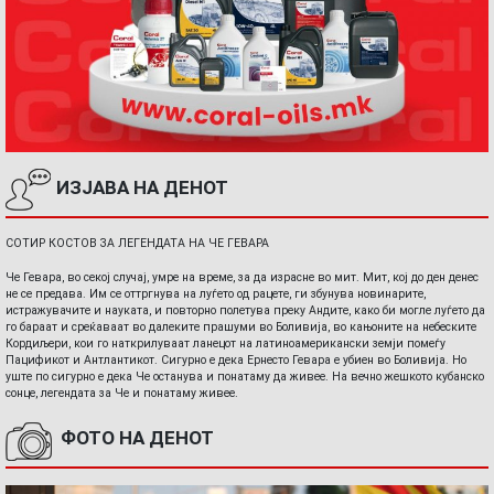
ИЗЈАВА НА ДЕНОТ
СОТИР КОСТОВ ЗА ЛЕГЕНДАТА НА ЧЕ ГЕВАРА
Че Гевара, во секој случај, умре на време, за да израсне во мит. Мит, кој до ден денес
не се предава. Им се оттргнува на луѓето од рацете, ги збунува новинарите,
истражувачите и науката, и повторно полетува преку Андите, како би могле луѓето да
го бараат и среќаваат во далеките прашуми во Боливија, во кањоните на небеските
Кордиљери, кои го наткрилуваат ланецот на латиноамерикански земји помеѓу
Пацификот и Антлантикот. Сигурно е дека Ернесто Гевара е убиен во Боливија. Но
уште по сигурно е дека Че останува и понатаму да живее. На вечно жешкото кубанско
сонце, легендата за Че и понатаму живее.
ФОТО НА ДЕНОТ