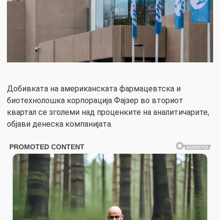
Добивката на американската фармацевтска и
биотехнолошка корпорација Фајзер во вториот
квартал се зголеми над проценките на аналитичарите,
објави денеска компанијата.