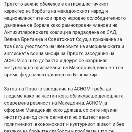
Третото важно обележје е антифашистичкиот
карактер на борбата на македонскиот народ и
националностите кои преку народно ослободителното
движење се бореле како рамноправни членови на
Антихитлеровската коалиција предводена од САД,
Велика Британија и Советскиот Сојуз, а признание за
тоа било учеството на членовите на американската и
англиската воена мисија на Првото заседание на
АСНОМ со што дефакто и дејуре се извршило
меѓународно признавање на Македонија, иако во тоа
време федерална единица на Југославија.
Затоа, на Првото заседание на АСНОМ треба да
гледаме како на настан кој ја обликуваше денешната
современа реалност на Македонија. АСНОМ ја
оформил Македонија како држава, со сите нејзини
институции од сите сегменти на општествено-
политичкиот, економскиот и културниот живот и без
разлика на бројните слабости и проблеми што се