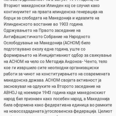
Вториот македонски Илинден кој се случил како
континуиитет на првата илинденска генерација на
борци за слободата на Македонија и идеалите на
Илинденското востание во 1903 година.
Одржувањето на Првото заседание на
Антифашистичкото Собрание на Народното
Ослободување на Македонија (АСНОМ) било
подготвувано околу една година, уште со
формирањето на Иницијативниот одбор за свикување
на АСНОМ на чело со Методија Андонов- Ченто, тело
кое ги извршило сите неопходни организациски
работи за чинот на конституирањето на современата
македонска држава. АСНОМ својата активност ја
засновувал на одлуките на Второто заседание на
АВНОЈ од ноември 1943 година каде македонскиот
народ бил признаен како посебен народ, а Македонија
била оформена како федеративна единица во рамките
на новосоздадената југословенска федерација. Целиот