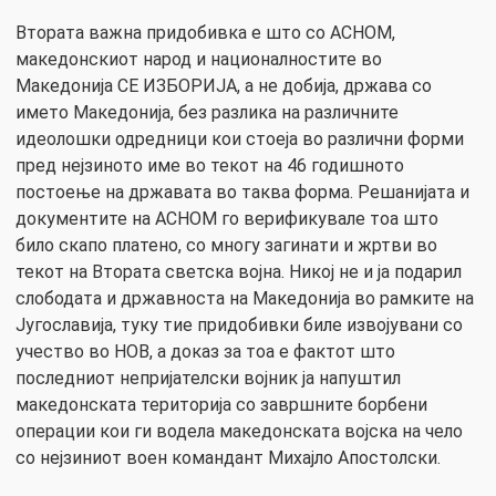
Втората важна придобивка е што со АСНОМ,
македонскиот народ и националностите во
Македонија СЕ ИЗБОРИЈА, а не добија, држава со
името Македонија, без разлика на различните
идеолошки одредници кои стоеја во различни форми
пред нејзиното име во текот на 46 годишното
постоење на државата во таква форма. Решанијата и
документите на АСНОМ го верификувале тоа што
било скапо платено, со многу загинати и жртви во
текот на Втората светска војна. Никој не и ја подарил
слободата и државноста на Македонија во рамките на
Југославија, туку тие придобивки биле извојувани со
учество во НОВ, а доказ за тоа е фактот што
последниот непријателски војник ја напуштил
македонската територија со завршните борбени
операции кои ги водела македонската војска на чело
со нејзиниот воен командант Михајло Апостолски.