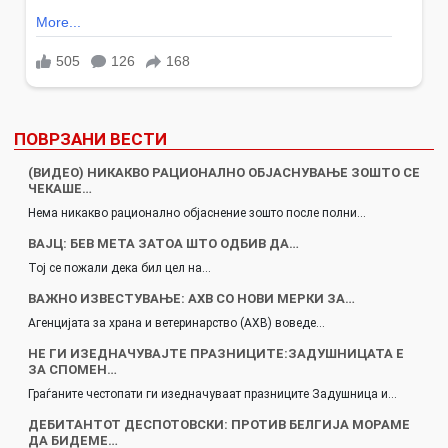
ПОВРЗАНИ ВЕСТИ
(ВИДЕО) НИКАКВО РАЦИОНАЛНО ОБЈАСНУВАЊЕ ЗОШТО СЕ
ЧЕКАШЕ…
Нема никакво рационално објаснение зошто после полни…
ВАЈЦ: БЕВ МЕТА ЗАТОА ШТО ОДБИВ ДА…
Тој се пожали дека бил цел на…
ВАЖНО ИЗВЕСТУВАЊЕ: АХВ СО НОВИ МЕРКИ ЗА…
Агенцијата за храна и ветеринарство (АХВ) воведе…
НЕ ГИ ИЗЕДНАЧУВАЈТЕ ПРАЗНИЦИТЕ:ЗАДУШНИЦАТА Е
ЗА СПОМЕН…
Граѓаните честопати ги изедначуваат празниците Задушница и…
ДЕБИТАНТОТ ДЕСПОТОВСКИ: ПРОТИВ БЕЛГИЈА МОРАМЕ
ДА БИДЕМЕ…