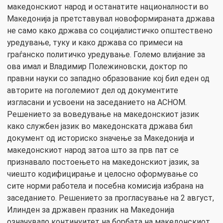
македонскиот народ и останатите националности во
Македонија ја претставувал новоформираната држава
не само како држава со социјалистичко општествено
уредување, туку и како држава со примеси на
граѓанско политичко уредување. Големо влијание за
ова имал и Владимир Полежиновски, доктор по
правни науки со западно образование кој бил еден од
авторите на поголемиот дел од документите
изгласани и усвоени на заседанието на АСНОМ.
Решението за воведување на македонскиот јазик
како службен јазик во македонската држава бил
документ од историско значење за Македонија и
македонскиот народ затоа што за прв пат се
признавало постоењето на македонскиот јазик, за
чиешто кодифицирање и целосно оформување со
сите норми работела и посебна комисија избрана на
заседанието. Решението за прогласување на 2 август,
Илинден за државен празник на Македонија
означувало континуитет на борбата на македонскиот