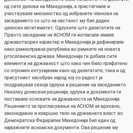
од сите делови на Македонија, а пристигнале и
учествувале мнозинство од избраните членови на
заседанието со што на настанот му бил даден
целосен легитимитет. Одлуките што делегатите на
Првото заседание на АСНОМ ги изгласале имале
државотворен карактер и Македонија ја дефинирале
како рамноправна република во рамките на новата
југословенска држава. Македонија ги добила сите
елементи на државност што како чин било прифатено
со огромен ентузијазам како од делегатите, така и од
присутниот насобран народ кој со радост ја
поздравувал секоја одлука и решение на заседанието.
Неколку донесени решенија, одлуки и документи ги
поставиле основите на државноста на Македонија.
Решението за прогласување на АСНОМ за врховно,
законодавно и извршно тело на државната власт во
Демократска Федерална Македонија бил еден од
најважните асномски документи. Ова решение му