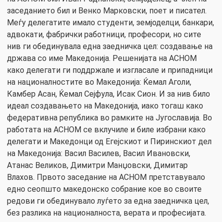
заседанието бил и Венко Марковски, поет и писател.
Меѓу делегатите имало студенти, земјоделци, банкари,
адвокати, фабрички работници, професори, но сите
нив ги обединувала една заедничка цел: создавање на
држава со име Македонија. Решенијата на АСНОМ
како делегати ги поддржале и изгласале и припадници
на националностите во Македонија: Ќемал Аголи,
Камбер Асан, Ќемал Сејфула, Исак Сион. И за нив било
идеал создавањето на Македонија, иако тогаш како
федеративна република во рамките на Југославија. Во
работата на АСНОМ се вклучиле и биле избрани како
делегати и Македонци од Егејскиот и Пиринскиот дел
на Македонија: Васил Василев, Васил Ивановски,
Атанас Великов, Димитри Манџовски, Димитар
Влахов. Првото заседание на АСНОМ претставувало
едно сеопшто македонско собрание кое во своите
редови ги обединувало луѓето за една заедничка цел,
без разлика на националноста, верата и професијата.