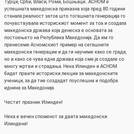
Турци, Срби, Власи, Роми, Бошњаци…АСНОМ е
успешната македонска приказна која пред 80 години
станала реалност затоа што тогашната генерација го
почувствувала историскиот момент за тоа и создала
македонска држава која денеска е основата за
постоењето на Република Македонија. Да им го
пренесеме Асномскиот пример на сегашните
македонски генерации и да ги научиме како се гради,
но и како се чува една држава која сме ја создале со
многу жртви и страдања. Нека Илинден и АСНОМ
бидат првите историски лекции за македонските
ученици, за да тие создадат поуспешна и подобра
иднина за Македонија.
Честит празник Илинден!
Нека е вечен споменот за двата македонски
Илиндена!