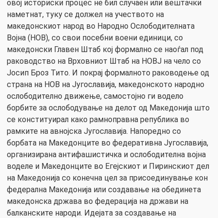
овој историски процес не бил случаен или вештачки
наметнат, туку се должел на учеството на
македонскиот народ во Народно Ослободителната
Војна (НОВ), со свои посебни воени единици, со
македонски Главен Штаб кој формално се наоѓал под
раководство на Врховниот Штаб на НОВЈ на чело со
Јосип Броз Тито. И покрај формалното раководење од
страна на НОВ на Југославија, македонското народно
ослободително движење, самостојно ги водело
борбите за ослободување на делот од Македонија што
се конституирал како рамноправна република во
рамките на авнојска Југославија. Напоредно со
борбата на Македонците во федеративна Југославија,
организирана антифашистичка и ослободителна војна
воделе и Македонците во Егејскиот и Пиринскиот дел
на Македонија со конечна цел за присоединување кон
федерална Македонија или создавање на обединета
македонска држава во федерација на држави на
балканските народи. Идејата за создавање на