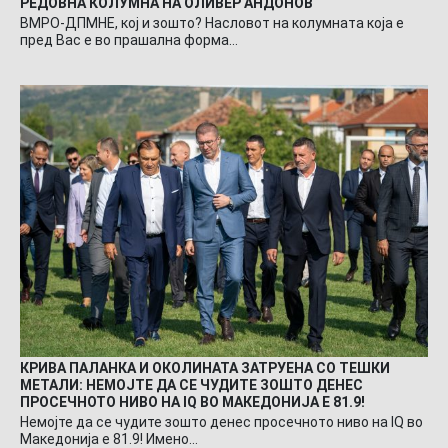
РЕДОВНА КОЛУМНА НА ОЛИВЕР АНДОНОВ
ВМРО-ДПМНЕ, кој и зошто? Насловот на колумната која е
пред Вас е во прашална форма…
КРИВА ПАЛАНКА И ОКОЛИНАТА ЗАТРУЕНА СО ТЕШКИ
МЕТАЛИ: НЕМОЈТЕ ДА СЕ ЧУДИТЕ ЗОШТО ДЕНЕС
ПРОСЕЧНОТО НИВО НА IQ ВО МАКЕДОНИЈА Е 81.9!
Немојте да се чудите зошто денес просечното ниво на IQ во
Македонија е 81.9! Имено…