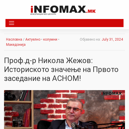
Skip
to
content
Насловна
/
Актуелно
•
колумни
•
Објавено на:
July 31, 2024
Македонија
Проф.д-р Никола Жежов:
Историското значење на Првото
заседание на АСНОМ!