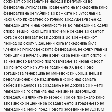
соживот со останатите народи и републики во
федерална Југославија. Градењето на Македонија како
федеративна република во рамките на Југославија,
иако било прифатено со големо воодушевување од
Македонците и националностите во Македонија, одело
споро, тешко, како што впрочем е секаде во светот
кога се создаваат нови држави. Во временскиот
период од околу 5 децении кога Македонија била
членка на југословенската федерација, неколку главни
принципи и начела биле водечки за нејзиниот опстој и
за нејзиното целосно подготвување за независност
во почетокот на 90тите години на XX век. Прво,
тогашната генерација на македонски борци, дејци и
револуционери, се издигнала високо над самата
себеси и идеалот за создавање на држава со името
Македонија го ставила над нејзините идеолошки
определби и личните интереси. Тоа се покажало како
вистинско решение за создавањето и градењето на
Македонија. Иако, пред Првото заседание на АСНОМ