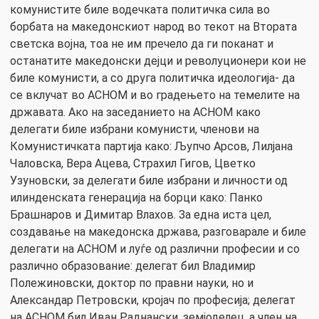
комунистите биле водечката политичка сила во
борбата на македонскиот народ во текот на Втората
светска војна, тоа не им пречело да ги поканат и
останатите македонски дејци и револуционери кои не
биле комунисти, а со друга политичка идеологија- да
се вклучат во АСНОМ и во градењето на темелите на
државата. Ако на заседанието на АСНОМ како
делегати биле избрани комунисти, членови на
Комунистичката партија како: Љупчо Арсов, Лилјана
Чаловска, Вера Ацева, Страхил Гигов, Цветко
Узуновски, за делегати биле избрани и личности од
илинденската генерација на борци како: Панко
Брашнаров и Димитар Влахов. За една иста цел,
создавање на македонска држава, разговарале и биле
делегати на АСНОМ и луѓе од различни професии и со
различно образование: делегат бил Владимир
Полежиновски, доктор по правни науки, но и
Александар Петровски, кројач по професија; делегат
на АСНОМ бил Иван Раднански, земјоделец, а член на