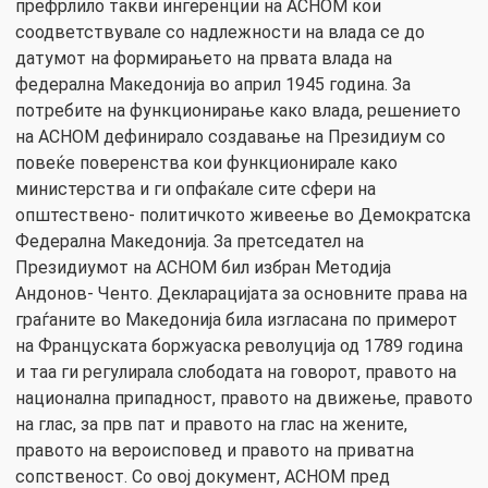
префрлило такви ингеренции на АСНОМ кои
соодветствувале со надлежности на влада се до
датумот на формирањето на првата влада на
федерална Македонија во април 1945 година. За
потребите на функционирање како влада, решението
на АСНОМ дефинирало создавање на Президиум со
повеќе поверенства кои функционирале како
министерства и ги опфаќале сите сфери на
општествено- политичкото живеење во Демократска
Федерална Македонија. За претседател на
Президиумот на АСНОМ бил избран Методија
Андонов- Ченто. Декларацијата за основните права на
граѓаните во Македонија била изгласана по примерот
на Француската боржуаска револуција од 1789 година
и таа ги регулирала слободата на говорот, правото на
национална припадност, правото на движење, правото
на глас, за прв пат и правото на глас на жените,
правото на вероисповед и правото на приватна
сопственост. Со овој документ, АСНОМ пред