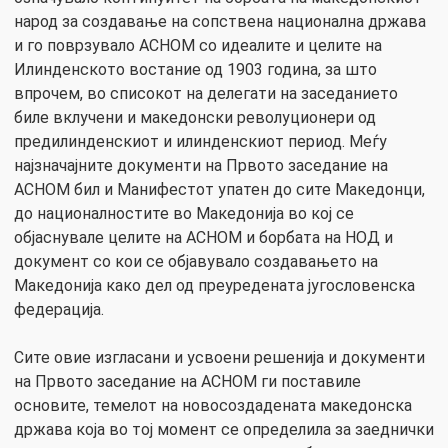
народ за создавање на сопствена национална држава
и го поврзувало АСНОМ со идеалите и целите на
Илинденското востание од 1903 година, за што
впрочем, во списокот на делегати на заседанието
биле вклучени и македонски револуционери од
предилинденскиот и илинденскиот период. Меѓу
најзначајните документи на Првото заседание на
АСНОМ бил и Манифестот упатен до сите Македонци,
до националностите во Македонија во кој се
објаснувале целите на АСНОМ и борбата на НОД и
документ со кои се објавувало создавањето на
Македонија како дел од преуредената југословенска
федерација.
Сите овие изгласани и усвоени решенија и документи
на Првото заседание на АСНОМ ги поставиле
основите, темелот на новосоздадената македонска
држава која во тој момент се определила за заеднички