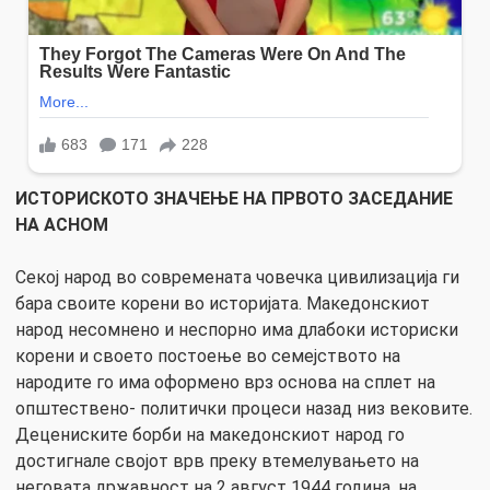
ИСТОРИСКОТО ЗНАЧЕЊЕ НА ПРВОТО ЗАСЕДАНИЕ
НА АСНОМ
Секој народ во современата човечка цивилизација ги
бара своите корени во историјата. Македонскиот
народ несомнено и неспорно има длабоки историски
корени и своето постоење во семејството на
народите го има оформено врз основа на сплет на
општествено- политички процеси назад низ вековите.
Децениските борби на македонскиот народ го
достигнале својот врв преку втемелувањето на
неговата државност на 2 август 1944 година, на