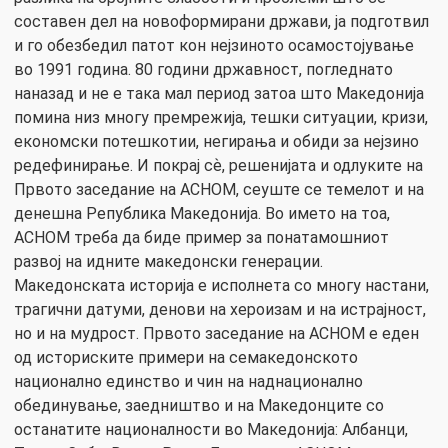
составен дел на новоформирани држави, ја подготвил
и го обезбедил патот кон нејзиното осамостојување
во 1991 година. 80 години државност, погледнато
наназад и не е така мал период затоа што Македонија
помина низ многу премрежија, тешки ситуации, кризи,
економски потешкотии, негирања и обиди за нејзино
редефинирање. И покрај сѐ, решенијата и одлуките на
Првото заседание на АСНОМ, сеуште се темелот и на
денешна Република Македонија. Во името на тоа,
АСНОМ треба да биде пример за понатамошниот
развој на идните македонски генерации.
Македонската историја е исполнета со многу настани,
трагични датуми, денови на хероизам и на истрајност,
но и на мудрост. Првото заседание на АСНОМ е еден
од историските примери на семакедонското
национално единство и чин на наднационално
обединување, заедништво и на Македонците со
останатите националности во Македонија: Албанци,