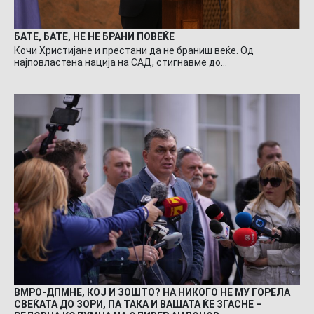
БАТЕ, БАТЕ, НЕ НЕ БРАНИ ПОВЕЌЕ
Кочи Христијане и престани да не браниш веќе. Од
најповластена нација на САД, стигнавме до…
ВМРО-ДПМНЕ, КОЈ И ЗОШТО? НА НИКОГО НЕ МУ ГОРЕЛА
СВЕЌАТА ДО ЗОРИ, ПА ТАКА И ВАШАТА ЌЕ ЗГАСНЕ –