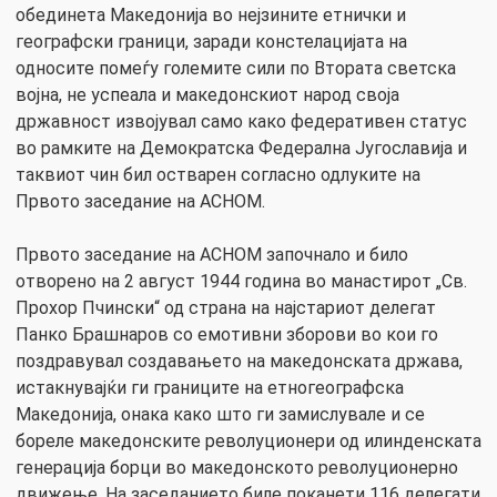
обединета Македонија во нејзините етнички и
географски граници, заради констелацијата на
односите помеѓу големите сили по Втората светска
војна, не успеала и македонскиот народ своја
државност извојувал само како федеративен статус
во рамките на Демократска Федерална Југославија и
таквиот чин бил остварен согласно одлуките на
Првото заседание на АСНОМ.
Првото заседание на АСНОМ започнало и било
отворено на 2 август 1944 година во манастирот „Св.
Прохор Пчински“ од страна на најстариот делегат
Панко Брашнаров со емотивни зборови во кои го
поздравувал создавањето на македонската држава,
истакнувајќи ги границите на етногеографска
Македонија, онака како што ги замислувале и се
бореле македонските револуционери од илинденската
генерација борци во македонското револуционерно
движење. На заседанието биле поканети 116 делегати