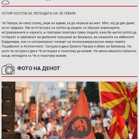
СОТИР КОСТОВ ЗА ЛЕГЕНДАТА НА ЧЕ ГЕВАРА
Че Гевара, во секој случај, умре на време, за да израсне во мит. Мит, кој до ден денес
не се предава. Им се оттргнува на луѓето од рацете, ги збунува новинарите,
истражувачите и науката, и повторно полетува преку Андите, како би могле луѓето да
го бараат и среќаваат во далеките прашуми во Боливија, во кањоните на небеските
Кордиљери, кои го наткрилуваат ланецот на латиноамерикански земји помеѓу
Пацификот и Антлантикот. Сигурно е дека Ернесто Гевара е убиен во Боливија. Но
уште по сигурно е дека Че останува и понатаму да живее. На вечно жешкото кубанско
сонце, легендата за Че и понатаму живее.
ФОТО НА ДЕНОТ