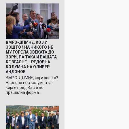
ВМРО-ДПМНЕ, КОЈ И
ЗОШТО? НА НИКОГО НЕ
МУ ГОРЕЛА СВЕЌАТА ДО
ЗОРИ, ПА ТАКА И ВАШАТА
ЌЕ ЗГАСНЕ – РЕДОВНА
КОЛУМНА НА ОЛИВЕР
АНДОНОВ
ВМРО-ДПМНЕ, кој и зошто?
Насловот на колумната
која е пред Вас е во
прашална форма…