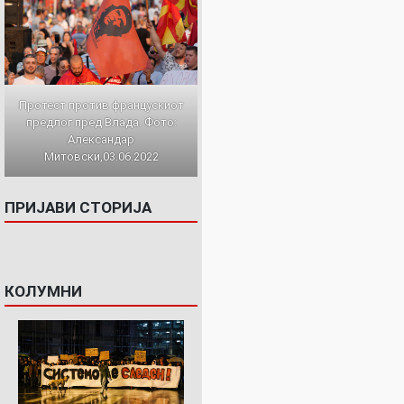
Протест против францускиот
предлог пред Влада. Фото:
Александар
Митовски,03.06.2022
ПРИЈАВИ СТОРИЈА
КОЛУМНИ