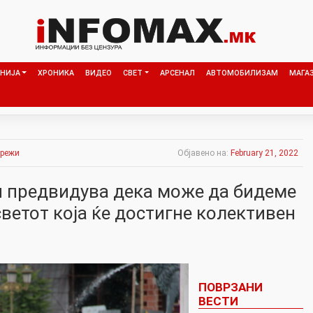
НИЈА
ХРОНИКА
ВИДЕО
СВЕТ
АРСЕНАЛ
АВТОМОБИЛИЗАМ
МАГА
мрежи
Објавено на:
February 21, 2022
и предвидува дека може да бидеме
светот која ќе достигне колективен
ПОВРЗАНИ
ВЕСТИ