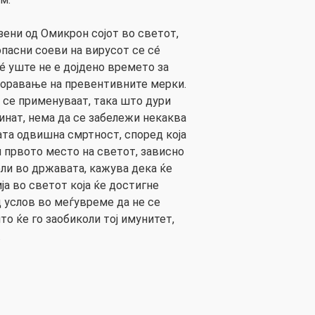
азени од Омикрон сојот во светот,
опасни соеви на вирусот се сé
é уште не е дојдено времето за
боравање на превентивните мерки.
е се применуваат, така што дури
инат, нема да се забележи некаква
та одвишна смртност, според која
и првото место на светот, зависно
ели во државата, кажува дека ќе
а во светот која ќе достигне
 услов во меѓувреме да не се
то ќе го заобиколи тој имунитет,
.