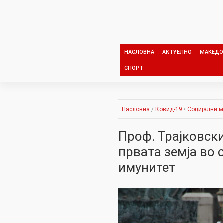
Skip
to
content
НАСЛОВНА
АКТУЕЛНО
МАКЕДО
СПОРТ
Насловна
/
Ковид-19
•
Социјални 
Проф. Трајковск
првата земја во 
имунитет