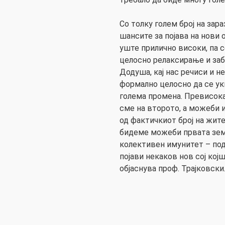
Со толку голем број на зар
шансите за појава на нови 
уште прилично високи, па с
целосно релаксирање и за
Додуша, кај нас речиси и н
формално целосно да се ук
голема промена. Превисока
сме на второто, а можеби 
од фактичкиот број на жит
бидеме можеби првата земј
колективен имунитет – под
појави некаков нов сој којш
објаснува проф. Трајковски