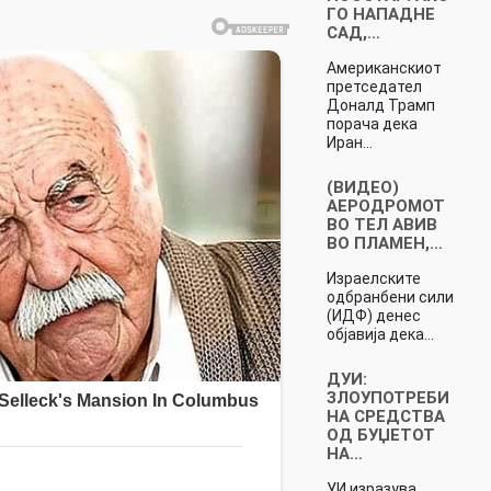
ГО НАПАДНЕ
САД,…
Американскиот
претседател
Доналд Трамп
порача дека
Иран…
(ВИДЕО)
АЕРОДРОМОТ
ВО ТЕЛ АВИВ
ВО ПЛАМЕН,…
Израелските
одбранбени сили
(ИДФ) денес
објавија дека…
ДУИ:
ЗЛОУПОТРЕБИ
НА СРЕДСТВА
ОД БУЏЕТОТ
НА…
УИ изразува