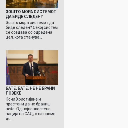
ЗОШТО МОРА СИСТЕМОТ
ДА БИДЕ СЛЕДЕН?
Зошто мора системот да
биде следен? Секој систем
се создава со одредена
цел, кога станува…
БАТЕ, БАТЕ, НЕ НЕ БРАНИ
ПОВЕЌЕ
Кочи Христијане и
престани да не браниш
веќе. Од најповластена
нација на САД, стигнавме
до…