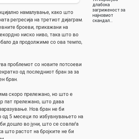
длабока
загриженост за
цијално намалување, како што
најновиот
ата регресија на третиот дијаграм.
скандал…
евните броеви, прикажани на
рекордно ниско ниво, така што во
ебало да продолжиме со ова темпо,
ува проблемот со новите потсоеви
екратко од последниот бран за за
ен бран.
има скоро прележано, но што е
р пат прележано, што дава
заразување. Нов бран не би
но од 5 месеци по избувнувањето на
би дошло во јуни, што се совпаѓа
ка што растот на бројките не би
м.