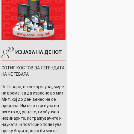
ИЗЈАВА НА ДЕНОТ
СОТИР КОСТОВ ЗА ЛЕГЕНДАТА
НА ЧЕ ГЕВАРА
Че Гевара, во секој случај, умре
на време, за да израсне во мит.
Мит, кој до ден денес не се
предава. Им се оттргнува на
луѓето од рацете, ги збунува
новинарите, истражувачите и
науката, и повторно полетува
преку Андите, како би могле