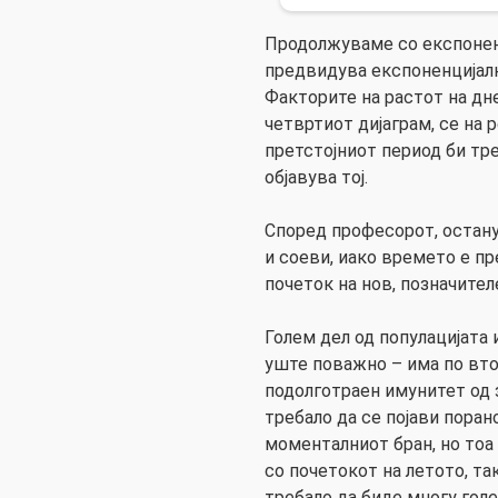
Продолжуваме со експонен
предвидува експоненцијалн
Факторите на растот на дн
четвртиот дијаграм, се на 
претстојниот период би тр
објавува тој.
Според професорот, остан
и соеви, иако времето е пр
почеток на нов, позначител
Голем дел од популацијата 
уште поважно – има по вто
подолготраен имунитет од 
требало да се појави пора
моменталниот бран, но тоа 
со почетокот на летото, та
требало да биде многу голе