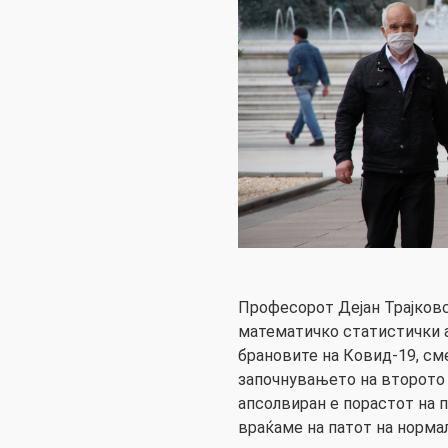
Професорот Дејан Трајковс
математичко статистички а
брановите на Ковид-19, см
започнувањето на второто 
апсолвиран е порастот на п
враќаме на патот на нормал