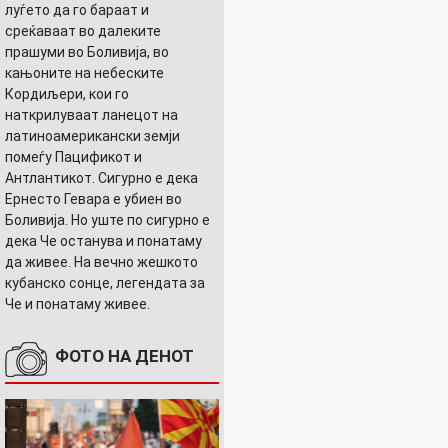
луѓето да го бараат и
среќаваат во далеките
прашуми во Боливија, во
кањоните на небеските
Кордиљери, кои го
наткрилуваат ланецот на
латиноамерикански земји
помеѓу Пацификот и
Антлантикот. Сигурно е дека
Ернесто Гевара е убиен во
Боливија. Но уште по сигурно е
дека Че останува и понатаму
да живее. На вечно жешкото
кубанско сонце, легендата за
Че и понатаму живее.
ФОТО НА ДЕНОТ