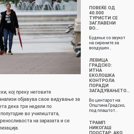
ПОВЕЌЕ ОД
40.000
ТУРИСТИ СЕ
ЗАГЛАВЕНИ
ВО…
Будење со звукот
на сирените за
воздушен…
ЛЕВИЦА
ГРАДСКО:
ИТНА
ЕКОЛОШКА
КОНТРОЛА
ПОРАДИ
ЗАГАДУВАЊЕТО…
ки, кој преку неговите
нализи објавува свое видување за
Во центарот на
Општина Градско,
ета дека три недели по
под плаштот…
полугодие во училиштата,
реносливоста на заразата и се
ТРАМП
НИКОГАШ
изација.
ПООСТАР: АКО