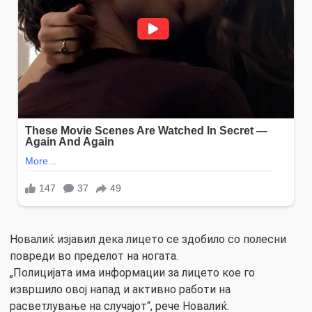
Новалиќ изјавил дека лицето се здобило со полесни
повреди во пределот на ногата.
„Полицијата има информации за лицето кое го
извршило овој напад и активно работи на
расветлување на случајот“, рече Новалиќ.