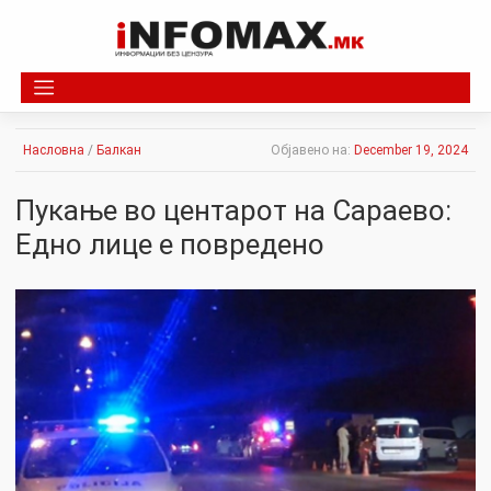
Skip
to
content
Насловна
/
Балкан
Објавено на:
December 19, 2024
Пукање во центарот на Сараево:
Едно лице е повредено