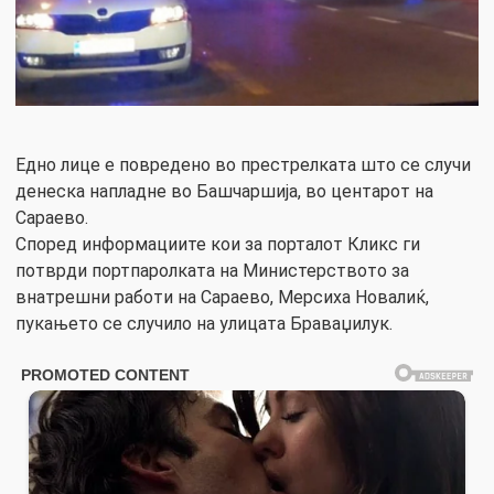
Едно лице е повредено во престрелката што се случи
денеска напладне во Башчаршија, во центарот на
Сараево.
Според информациите кои за порталот Кликс ги
потврди портпаролката на Министерството за
внатрешни работи на Сараево, Мерсиха Новалиќ,
пукањето се случило на улицата Браваџилук.