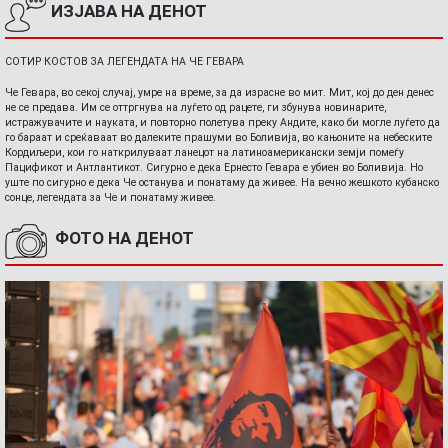
ИЗЈАВА НА ДЕНОТ
СОТИР КОСТОВ ЗА ЛЕГЕНДАТА НА ЧЕ ГЕВАРА
Че Гевара, во секој случај, умре на време, за да израсне во мит. Мит, кој до ден денес
не се предава. Им се оттргнува на луѓето од рацете, ги збунува новинарите,
истражувачите и науката, и повторно полетува преку Андите, како би могле луѓето да
го бараат и среќаваат во далеките прашуми во Боливија, во кањоните на небеските
Кордиљери, кои го наткрилуваат ланецот на латиноамерикански земји помеѓу
Пацификот и Антлантикот. Сигурно е дека Ернесто Гевара е убиен во Боливија. Но
уште по сигурно е дека Че останува и понатаму да живее. На вечно жешкото кубанско
сонце, легендата за Че и понатаму живее.
ФОТО НА ДЕНОТ