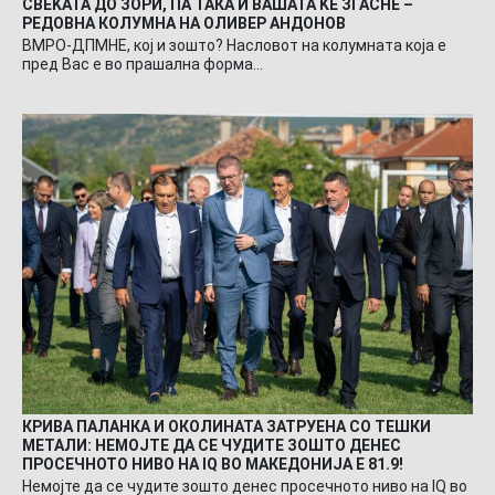
СВЕЌАТА ДО ЗОРИ, ПА ТАКА И ВАШАТА ЌЕ ЗГАСНЕ –
РЕДОВНА КОЛУМНА НА ОЛИВЕР АНДОНОВ
ВМРО-ДПМНЕ, кој и зошто? Насловот на колумната која е
пред Вас е во прашална форма…
КРИВА ПАЛАНКА И ОКОЛИНАТА ЗАТРУЕНА СО ТЕШКИ
МЕТАЛИ: НЕМОЈТЕ ДА СЕ ЧУДИТЕ ЗОШТО ДЕНЕС
ПРОСЕЧНОТО НИВО НА IQ ВО МАКЕДОНИЈА Е 81.9!
Немојте да се чудите зошто денес просечното ниво на IQ во