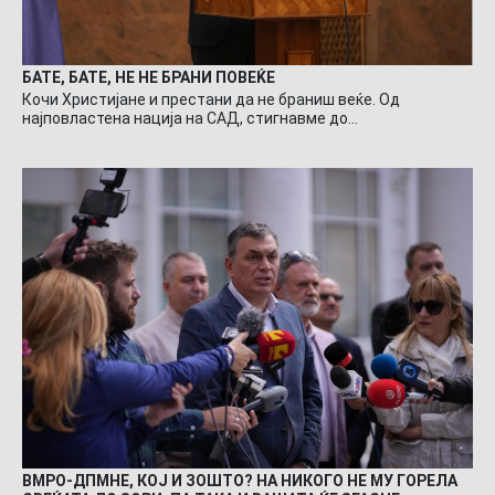
БАТЕ, БАТЕ, НЕ НЕ БРАНИ ПОВЕЌЕ
Кочи Христијане и престани да не браниш веќе. Од
најповластена нација на САД, стигнавме до…
ВМРО-ДПМНЕ, КОЈ И ЗОШТО? НА НИКОГО НЕ МУ ГОРЕЛА