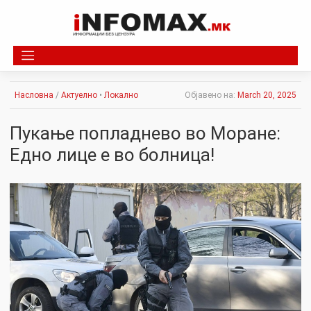
Skip
to
content
Насловна
/
Актуелно
•
Локално
Објавено на:
March 20, 2025
Пукање попладнево во Моране:
Едно лице е во болница!