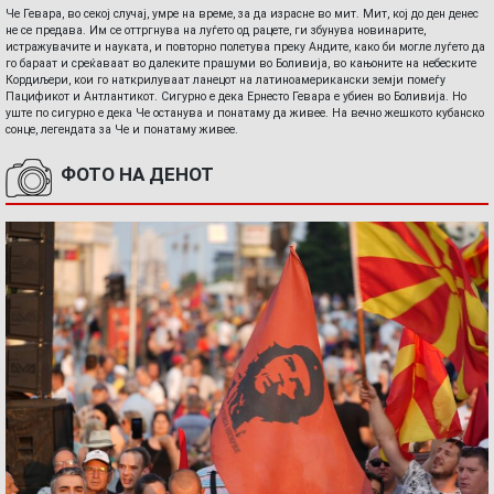
Че Гевара, во секој случај, умре на време, за да израсне во мит. Мит, кој до ден денес
не се предава. Им се оттргнува на луѓето од рацете, ги збунува новинарите,
истражувачите и науката, и повторно полетува преку Андите, како би могле луѓето да
го бараат и среќаваат во далеките прашуми во Боливија, во кањоните на небеските
Кордиљери, кои го наткрилуваат ланецот на латиноамерикански земји помеѓу
Пацификот и Антлантикот. Сигурно е дека Ернесто Гевара е убиен во Боливија. Но
уште по сигурно е дека Че останува и понатаму да живее. На вечно жешкото кубанско
сонце, легендата за Че и понатаму живее.
ФОТО НА ДЕНОТ