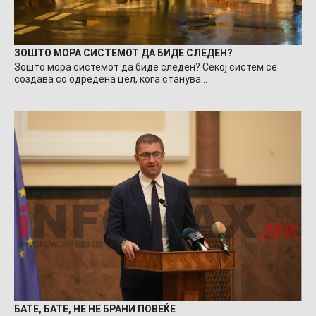
ЗОШТО МОРА СИСТЕМОТ ДА БИДЕ СЛЕДЕН?
Зошто мора системот да биде следен? Секој систем се
создава со одредена цел, кога станува…
БАТЕ, БАТЕ, НЕ НЕ БРАНИ ПОВЕЌЕ