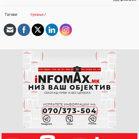
Тагови:
пукање
/