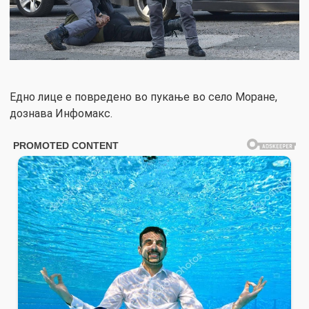
Едно лице е повредено во пукање во село Моране,
дознава Инфомакс.