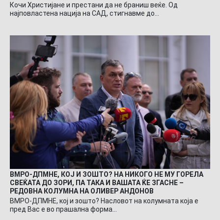
Кочи Христијане и престани да не браниш веќе. Од
најповластена нација на САД, стигнавме до…
ВМРО-ДПМНЕ, КОЈ И ЗОШТО? НА НИКОГО НЕ МУ ГОРЕЛА
СВЕЌАТА ДО ЗОРИ, ПА ТАКА И ВАШАТА ЌЕ ЗГАСНЕ –
РЕДОВНА КОЛУМНА НА ОЛИВЕР АНДОНОВ
ВМРО-ДПМНЕ, кој и зошто? Насловот на колумната која е
пред Вас е во прашална форма…