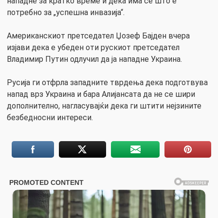
нападне за кратко време и дека има се што е
потребно за „успешна инвазија“.
Американскиот претседател Џозеф Бајден вчера
изјави дека е убеден оти рускиот претседател
Владимир Путин одлучил да ја нападне Украина.
Русија ги отфрла западните тврдења дека подготвува
напад врз Украина и бара Алијансата да не се шири
дополнително, нагласувајќи дека ги штити нејзините
безбедносни интереси.