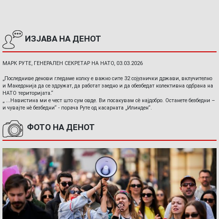
ИЗЈАВА НА ДЕНОТ
МАРК РУТЕ, ГЕНЕРАЛЕН СЕКРЕТАР НА НАТО, 03.03.2026
„Последниве денови гледаме колку е важно сите 32 сојузнички држави, вклучително
и Македонија да се здружат, да работат заедно и да обезбедат колективна одбрана на
НАТО територијата.“
„ ...Навистина ми е чест што сум овде. Ви посакувам сè најдобро. Останете безбедни –
и чувајте нè безбедни“ - порача Руте од касарната „Илинден“.
ФОТО НА ДЕНОТ