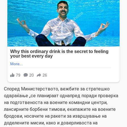
Според Министерството, вежбите за стратешко
одвраќање „се планираат однапред поради проверка
на подготвеноста на воените командни центри,
лансирните борбени тимови, екипажите на воените
бродови, носачите на ракети за извршување на
доделените мисии, како и доверливоста на