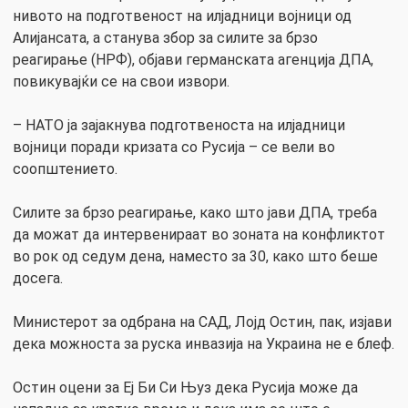
нивото на подготвеност на илјадници војници од
Алијансата, а станува збор за силите за брзо
реагирање (НРФ), објави германската агенција ДПА,
повикувајќи се на свои извори.
– НАТО ја зајакнува подготвеноста на илјадници
војници поради кризата со Русија – се вели во
соопштението.
Силите за брзо реагирање, како што јави ДПА, треба
да можат да интервенираат во зоната на конфликтот
во рок од седум дена, наместо за 30, како што беше
досега.
Министерот за одбрана на САД, Лојд Остин, пак, изјави
дека можноста за руска инвазија на Украина не е блеф.
Остин оцени за Еј Би Си Њуз дека Русија може да