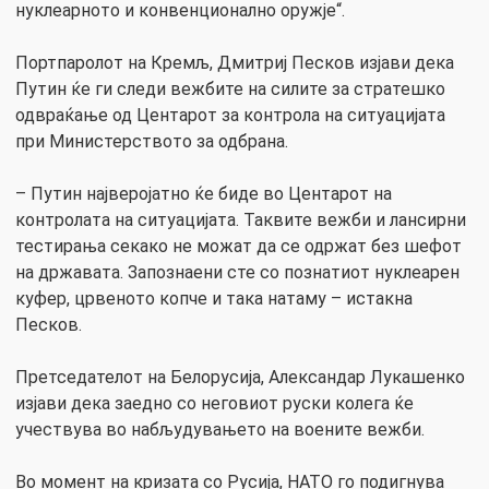
нуклеарното и конвенционално оружје“.
Портпаролот на Кремљ, Дмитриј Песков изјави дека
Путин ќе ги следи вежбите на силите за стратешко
одвраќање од Центарот за контрола на ситуацијата
при Министерството за одбрана.
– Путин најверојатно ќе биде во Центарот на
контролата на ситуацијата. Таквите вежби и лансирни
тестирања секако не можат да се одржат без шефот
на државата. Запознаени сте со познатиот нуклеарен
куфер, црвеното копче и така натаму – истакна
Песков.
Претседателот на Белорусија, Александар Лукашенко
изјави дека заедно со неговиот руски колега ќе
учествува во набљудувањето на воените вежби.
Во момент на кризата со Русија, НАТО го подигнува