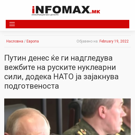
Skip
to
content
Насловна
/
Европа
Објавено на:
February 19, 2022
Путин денес ќе ги надгледува
вежбите на руските нуклеарни
сили, додека НАТО ја зајакнува
подготвеноста