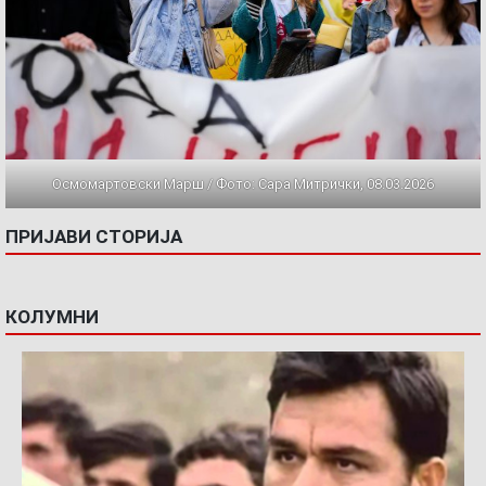
Осмомартовски Марш / Фото: Сара Митрички, 08.03.2026
ПРИЈАВИ СТОРИЈА
КОЛУМНИ