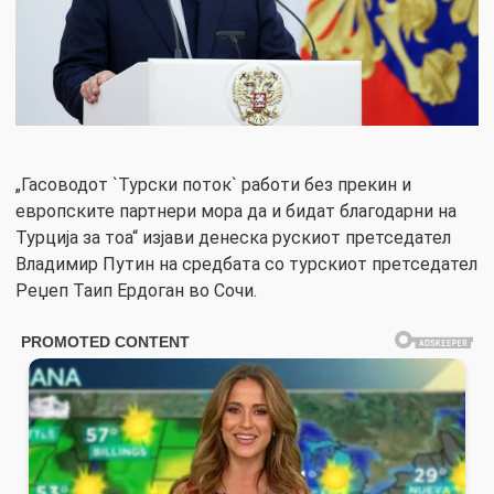
„Гасоводот `Турски поток` работи без прекин и
европските партнери мора да и бидат благодарни на
Турција за тоа“ изјави денеска рускиот претседател
Владимир Путин на средбата со турскиот претседател
Реџеп Таип Ердоган во Сочи.