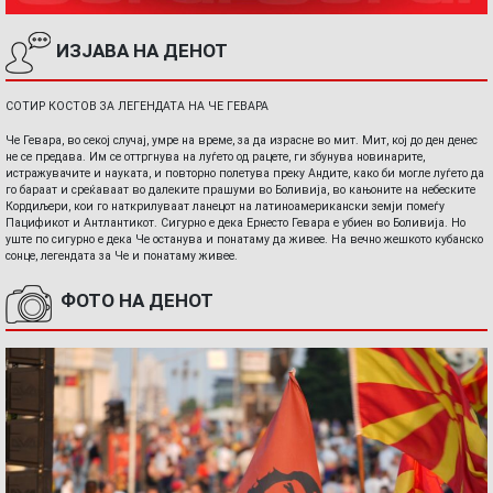
ИЗЈАВА НА ДЕНОТ
СОТИР КОСТОВ ЗА ЛЕГЕНДАТА НА ЧЕ ГЕВАРА
Че Гевара, во секој случај, умре на време, за да израсне во мит. Мит, кој до ден денес
не се предава. Им се оттргнува на луѓето од рацете, ги збунува новинарите,
истражувачите и науката, и повторно полетува преку Андите, како би могле луѓето да
го бараат и среќаваат во далеките прашуми во Боливија, во кањоните на небеските
Кордиљери, кои го наткрилуваат ланецот на латиноамерикански земји помеѓу
Пацификот и Антлантикот. Сигурно е дека Ернесто Гевара е убиен во Боливија. Но
уште по сигурно е дека Че останува и понатаму да живее. На вечно жешкото кубанско
сонце, легендата за Че и понатаму живее.
ФОТО НА ДЕНОТ