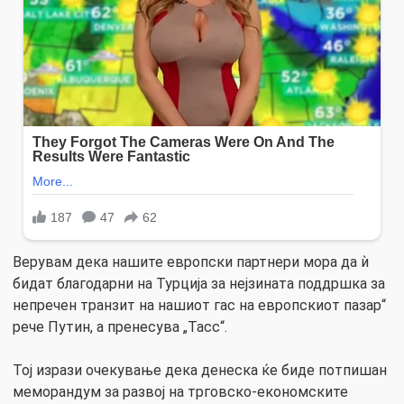
Верувам дека нашите европски партнери мора да ѝ
бидат благодарни на Турција за нејзината поддршка за
непречен транзит на нашиот гас на европскиот пазар“
рече Путин, а пренесува „Тасс“.
Тој изрази очекување дека денеска ќе биде потпишан
меморандум за развој на трговско-економските