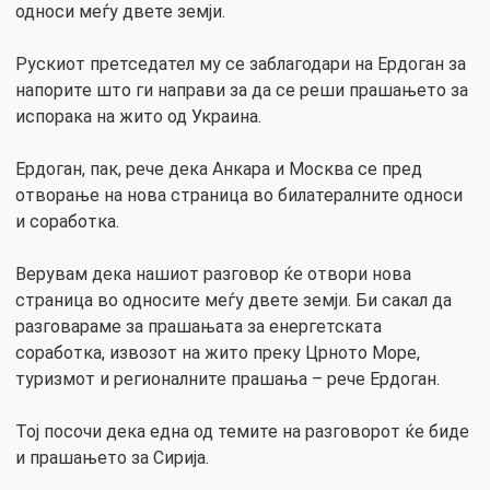
односи меѓу двете земји.
Рускиот претседател му се заблагодари на Ердоган за
напорите што ги направи за да се реши прашањето за
испорака на жито од Украина.
Ердоган, пак, рече дека Анкара и Москва се пред
отворање на нова страница во билатералните односи
и соработка.
Верувам дека нашиот разговор ќе отвори нова
страница во односите меѓу двете земји. Би сакал да
разговараме за прашањата за енергетската
соработка, извозот на жито преку Црното Море,
туризмот и регионалните прашања – рече Ердоган.
Тој посочи дека една од темите на разговорот ќе биде
и прашањето за Сирија.