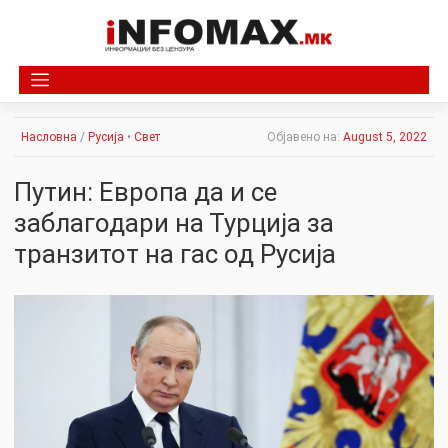
Skip
to
content
Насловна
/
Русија
•
Свет
Објавено на:
August 5, 2022
Путин: Европа да и се
заблагодари на Турција за
транзитот на гас од Русија