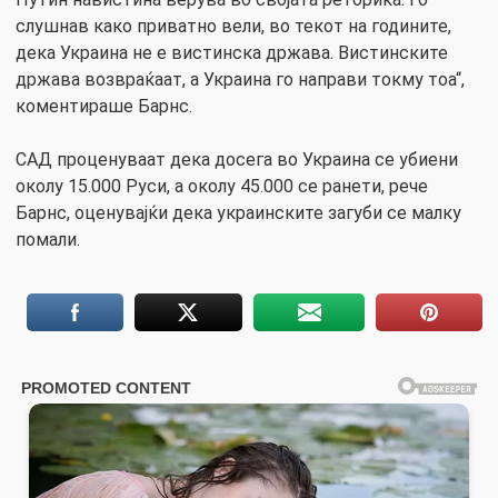
слушнав како приватно вели, во текот на годините,
дека Украина не е вистинска држава. Вистинските
држава возвраќаат, а Украина го направи токму тоа“,
коментираше Барнс.
САД проценуваат дека досега во Украина се убиени
околу 15.000 Руси, а околу 45.000 се ранети, рече
Барнс, оценувајќи дека украинските загуби се малку
помали.