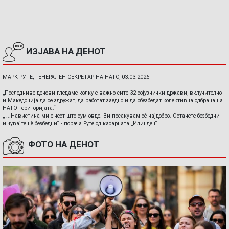
ИЗЈАВА НА ДЕНОТ
МАРК РУТЕ, ГЕНЕРАЛЕН СЕКРЕТАР НА НАТО, 03.03.2026
„Последниве денови гледаме колку е важно сите 32 сојузнички држави, вклучително
и Македонија да се здружат, да работат заедно и да обезбедат колективна одбрана на
НАТО територијата.“
„ ...Навистина ми е чест што сум овде. Ви посакувам сè најдобро. Останете безбедни –
и чувајте нè безбедни“ - порача Руте од касарната „Илинден“.
ФОТО НА ДЕНОТ