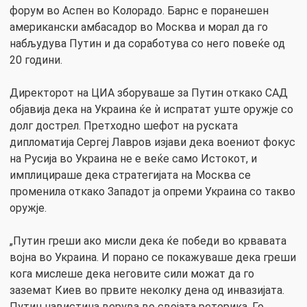
форум во Аспен во Колорадо. Барнс е поранешен
американски амбасадор во Москва и морал да го
набљудува Путин и да соработува со него повеќе од
20 години.
Директорот на ЦИА зборуваше за Путин откако САД
објавија дека на Украина ќе ѝ испратат уште оружје со
долг дострел. Претходно шефот на руската
дипломатија Сергеј Лавров изјави дека воениот фокус
на Русија во Украина не е веќе само Истокот, и
имплицираше дека стратегијата на Москва се
променила откако Западот ја опреми Украина со такво
оружје.
„Путин греши ако мисли дека ќе победи во крвавата
војна во Украина. И порано се покажуваше дека греши
кога мислеше дека неговите сили можат да го
заземат Киев во првите неколку дена од инвазијата.
Путин навистина верува во својата реторика. Го