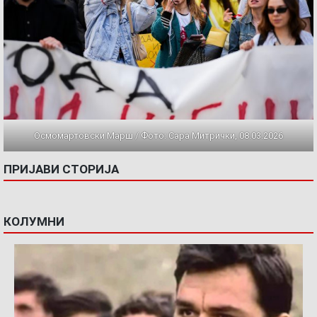
Осмомартовски Марш / Фото: Сара Митрички, 08.03.2026
ПРИЈАВИ СТОРИЈА
КОЛУМНИ