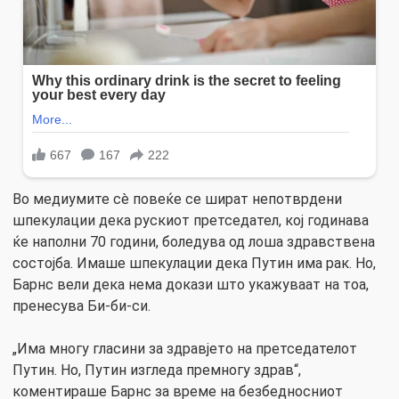
Во медиумите сè повеќе се шират непотврдени
шпекулации дека рускиот претседател, кој годинава
ќе наполни 70 години, боледува од лоша здравствена
состојба. Имаше шпекулации дека Путин има рак. Но,
Барнс вели дека нема докази што укажуваат на тоа,
пренесува Би-би-си.
„Има многу гласини за здравјето на претседателот
Путин. Но, Путин изгледа премногу здрав“,
коментираше Барнс за време на безбедносниот