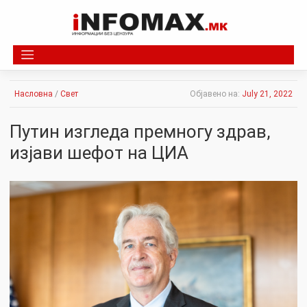
Skip
to
content
Насловна
/
Свет
Објавено на:
July 21, 2022
Путин изгледа премногу здрав,
изјави шефот на ЦИА