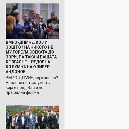
ВМРО-ДПМНЕ, КОЈ И
ЗОШТО? НА НИКОГО НЕ
МУ ГОРЕЛА СВЕЌАТА ДО
ЗОРИ, ПА ТАКА И ВАШАТА
ЌЕ ЗГАСНЕ – РЕДОВНА
КОЛУМНА НА ОЛИВЕР
АНДОНОВ
ВМРО-ДПМНЕ, кој и зошто?
Насловот на колумната
која е пред Вас е во
прашална форма…