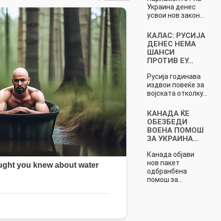
Украина денес
усвои нов закон…
КАЛАС: РУСИЈА
ДЕНЕС НЕМА
ШАНСИ
ПРОТИВ ЕУ…
Русија годинава
издвои повеќе за
војската отколку…
КАНАДА ЌЕ
ОБЕЗБЕДИ
ВОЕНА ПОМОШ
ЗА УКРАИНА…
Канада објави
нов пакет
одбранбена
помош за…