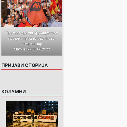
Протест против францускиот
предлог пред Влада. Фото:
Александар
Митовски,03.06.2022
ПРИЈАВИ СТОРИЈА
КОЛУМНИ