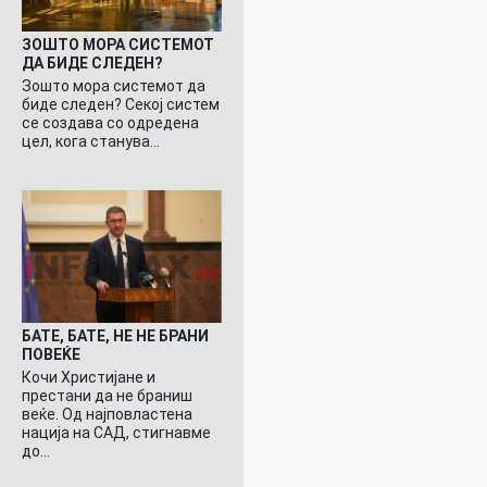
ЗОШТО МОРА СИСТЕМОТ
ДА БИДЕ СЛЕДЕН?
Зошто мора системот да
биде следен? Секој систем
се создава со одредена
цел, кога станува…
БАТЕ, БАТЕ, НЕ НЕ БРАНИ
ПОВЕЌЕ
Кочи Христијане и
престани да не браниш
веќе. Од најповластена
нација на САД, стигнавме
до…