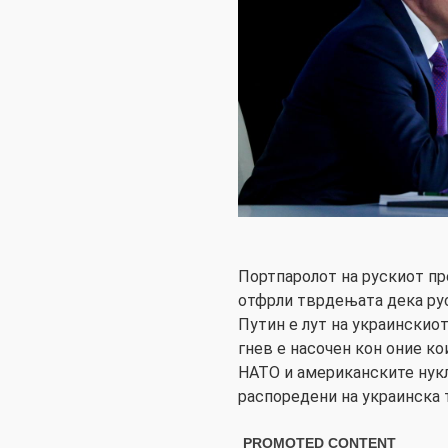
Портпаролот на рускиот пр
отфрли тврдењата дека ру
Путин е лут на украинскиот
гнев е насочен кон оние ко
НАТО и американските нукл
распоредени на украинска 