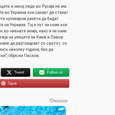
нците и никој овде во Русија не им
луѓе во Украина кои сакаат да станат
те нуклеарни ракети да бидат
 на Украина. Тој е лут на оние кои
к во нивната земја, како и на оние
жја на улиците на Киев и Лавов.
акале да разговараат со светот, со
нск неколку години, без да
ки“, објасни Песков.
Tweet
Follow us
Save