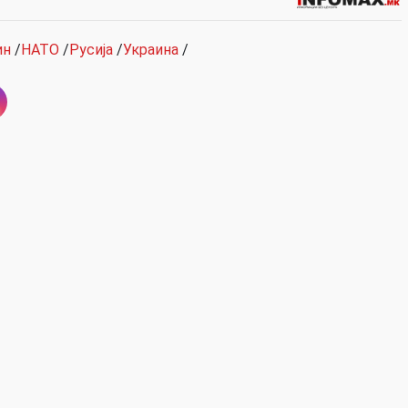
ин
/
НАТО
/
Русија
/
Украина
/