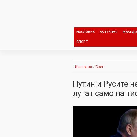
Skip
to
content
НАСЛОВНА
АКТУЕЛНО
МАКЕДО
СПОРТ
Насловна
/
Свет
Путин и Русите н
лутат само на ти