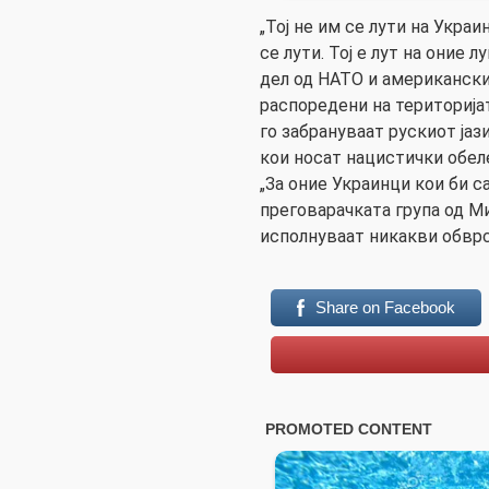
„Тој не им се лути на Украи
се лути. Тој е лут на оние 
дел од НАТО и американски
распоредени на територијата
го забрануваат рускиот јази
кои носат нацистички обеле
„За оние Украинци кои би с
преговарачката група од Ми
исполнуваат никакви обврс
Share on Facebook