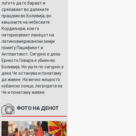
луѓето да го бараат и
среќаваат во далеките
прашуми во Боливија, во
кањоните на небеските
Кордиљери, кои го
наткрилуваат ланецот на
латиноамерикански земји
помеѓу Пацификот и
Антлантикот. Сигурно е дека
Ернесто Гевара е убиен во
Боливија. Но уште по сигурно е
дека Че останува и понатаму
да живее. На вечно жешкото
кубанско сонце, легендата за
Че и понатаму живее.
ФОТО НА ДЕНОТ