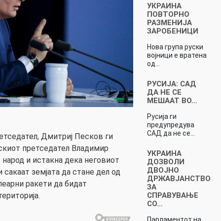
УКРАИНА
ПОВТОРНО
РАЗМЕНИЈА
ЗАРОБЕНИЦИ
Нова група руски
војници е вратена
од…
РУСИЈА: САД
ДА НЕ СЕ
МЕШААТ ВО…
Русија ги
предупредува
САД да не се…
етседател, Дмитриј Песков ги
скиот претседател Владимир
УКРАИНА
 народ и истакна дека неговиот
ДОЗВОЛИ
ДВОЈНО
и сакаат земјата да стане дел од
ДРЖАВЈАНСТВО
еарни ракети да бидат
ЗА
СПРАВУВАЊЕ
територија.
СО…
Парламентот на