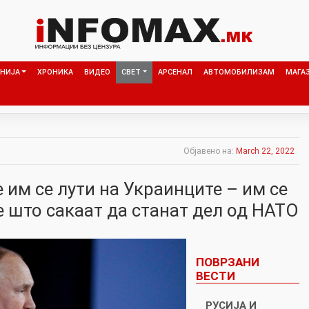
НИЈА
ХРОНИКА
ВИДЕО
СВЕТ
АРСЕНАЛ
АВТОМОБИЛИЗАМ
МАГА
Објавено на:
March 22, 2022
е им се лути на Украинците – им се
е што сакаат да станат дел од НАТО
ПОВРЗАНИ
ВЕСТИ
РУСИЈА И