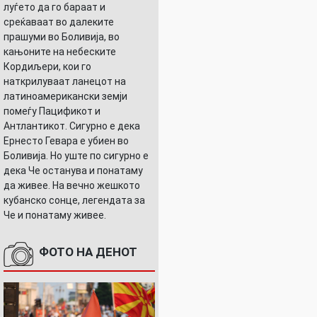
луѓето да го бараат и
среќаваат во далеките
прашуми во Боливија, во
кањоните на небеските
Кордиљери, кои го
наткрилуваат ланецот на
латиноамерикански земји
помеѓу Пацификот и
Антлантикот. Сигурно е дека
Ернесто Гевара е убиен во
Боливија. Но уште по сигурно е
дека Че останува и понатаму
да живее. На вечно жешкото
кубанско сонце, легендата за
Че и понатаму живее.
ФОТО НА ДЕНОТ