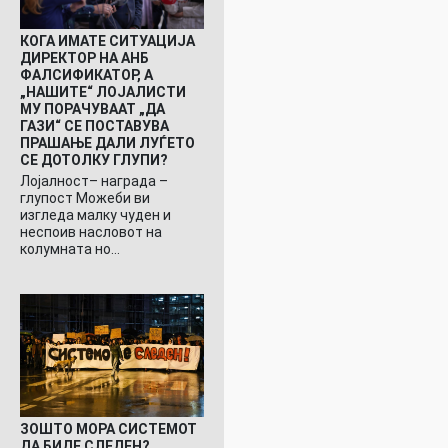
КОГА ИМАТЕ СИТУАЦИЈА
ДИРЕКТОР НА АНБ
ФАЛСИФИКАТОР, А
„НАШИТЕ“ ЛОЈАЛИСТИ
МУ ПОРАЧУВААТ „ДА
ГАЗИ“ СЕ ПОСТАВУВА
ПРАШАЊЕ ДАЛИ ЛУЃЕТО
СЕ ДОТОЛКУ ГЛУПИ?
Лојалност– награда –
глупост Можеби ви
изгледа малку чуден и
неспоив насловот на
колумната но…
ЗОШТО МОРА СИСТЕМОТ
ДА БИДЕ СЛЕДЕН?