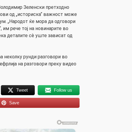
Володимир Зеленски претходно
лови од „историска“ важност може
ум. „Народот ќе мора да одговори
 им рече тој на новинарите во
ека деталите сè уште зависат од
а неколку рунди разговори во
рефрлија на разговори преку видео
Tweet
Follow us
Save