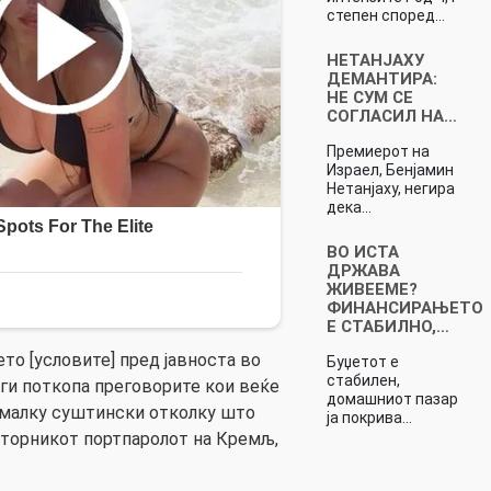
степен според…
НЕТАНЈАХУ
ДЕМАНТИРА:
НЕ СУМ СЕ
СОГЛАСИЛ НА…
Премиерот на
Израел, Бенјамин
Нетанјаху, негира
дека…
ВО ИСТА
ДРЖАВА
ЖИВЕЕМЕ?
ФИНАНСИРАЊЕТО
Е СТАБИЛНО,…
то [условите] пред јавноста во
Буџетот е
стабилен,
ги поткопа преговорите кои веќе
домашниот пазар
омалку суштински отколку што
ја покрива…
 вторникот портпаролот на Кремљ,