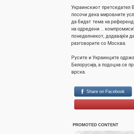
Украинскиот претседател 
посочи дека мировните ус
да бидат тема на референд
на одредени … компромиси“,
понеделникот, додавајќи д
разговорите со Москва.
Русите и Украинците одржа
Белорусија, а подоцна се п
врска.
Share on Facebook