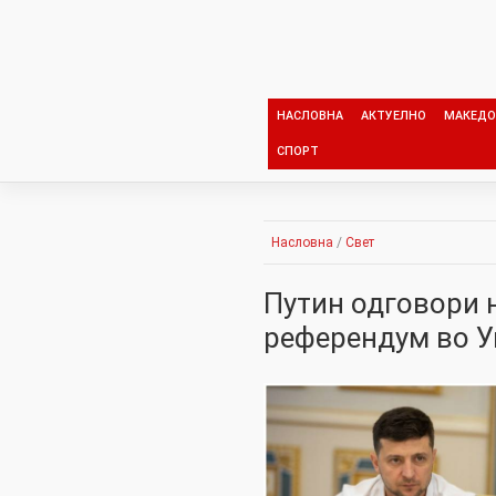
Skip
to
content
НАСЛОВНА
АКТУЕЛНО
МАКЕДО
СПОРТ
Насловна
/
Свет
Путин одговори н
референдум во У