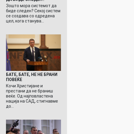
Зошто мора системот да
биде следен? Секој систем
се создава со одредена
цел, кога станува…
БАТЕ, БАТЕ, НЕ НЕ БРАНИ
ПОВЕЌЕ
Кочи Христијане и
престани да не браниш
веќе. Од најповластена
нација на САД, стигнавме
до…