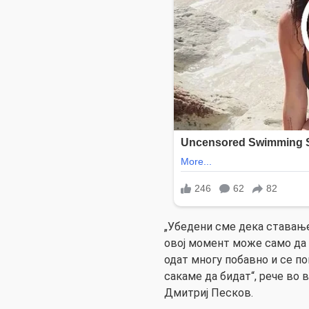
„Убедени сме дека ставање
овој момент може само да 
одат многу побавно и се п
сакаме да бидат“, рече во
Дмитриј Песков.