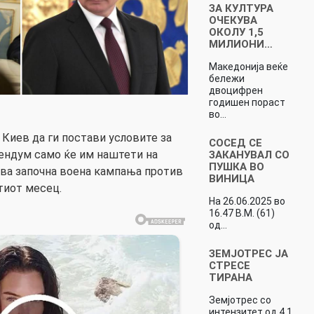
ЗА КУЛТУРА
ОЧЕКУВА
ОКОЛУ 1,5
МИЛИОНИ…
Македонија веќе
бележи
двоцифрен
годишен пораст
во…
а Киев да ги постави условите за
СОСЕД СЕ
ендум само ќе им наштети на
ЗАКАНУВАЛ СО
ПУШКА ВО
ква започна воена кампања против
ВИНИЦА
тиот месец.
На 26.06.2025 во
16.47 В.М. (61)
од…
ЗЕМЈОТРЕС ЈА
СТРЕСЕ
ТИРАНА
Земјотрес со
интензитет од 4,1