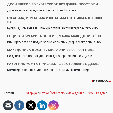
ДРОН ВЛЕГОЛ ВО БУГАРСКИОТ ВОЗДУШЕН ПРОСТОР И…
Дрон влегол во воздушниот простор на Бугарија…
БУГАРИЈА, РОМАНИЈА И ШПАНИЈА ПОТПИШАА ДОГОВОР
ЗА…
Бугарија, Романија и Шпанија потпишаа трилатерален технички…
ГРЦИЈА И БУГАРИЈA ПРОТИВ „МАЈКА МАКЕДОНИЈА“ ВО…
Иницијативата за подигнување споменик „Мајка Македонија“ во…
МАКЕДОНИЈА ДОБИ 149 МИЛИОНИ ЕВРА ГРАНТ ЗА…
Со денешното потпишување на договорот за инвестициски…
РАБОТНИК РОМ ГО ПРИЈАВИЛ ШЕФОТ АЛБАНЕЦ ДЕКА…
Комисијата за спречување и заштита од дискриминација…
Тагови:
Бугарија
/
Љупчо Ѓоргиевски
/
Македонија
/
Румен Радев
/