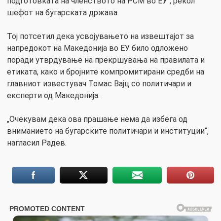
подготовката на членството на РСМ во ЕУ“, рекол
шефот на бугарската држава.
Тој потсетил дека усвојувањето на извештајот за
напредокот на Македонија во ЕУ било одложено
поради утврдување на прекршувања на правилата и
етиката, како и бројните компромитирани средби на
главниот известувач Томас Вајц со политичари и
експерти од Македонија.
„Очекувам дека ова прашање нема да избега од
вниманието на бугарските политичари и институции“,
нагласил Радев.