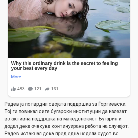
Радев ја потврдил својата поддршка за Ѓоргиевски.
Тој ги повикал сите бугарски институции да излезат
во активна поддршка на македонскиот Бугарин и
додал дека очекува континуирана работа на случајот.
Радев истакнал дека пред една недела судот во