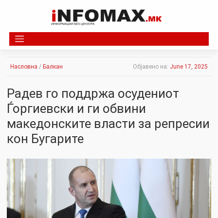
Skip
to
content
Насловна
/
Балкан
Објавено на:
June 17, 2025
Радев го поддржа осудениот
Ѓоргиевски и ги обвини
македонските власти за репресии
кон Бугарите