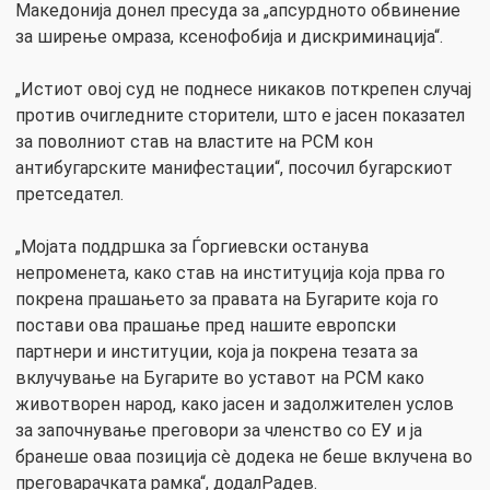
Македонија донел пресуда за „апсурдното обвинение
за ширење омраза, ксенофобија и дискриминација“.
„Истиот овој суд не поднесе никаков поткрепен случај
против очигледните сторители, што е јасен показател
за поволниот став на властите на РСМ кон
антибугарските манифестации“, посочил бугарскиот
претседател.
„Мојата поддршка за Ѓоргиевски останува
непроменета, како став на институција која прва го
покрена прашањето за правата на Бугарите која го
постави ова прашање пред нашите европски
партнери и институции, која ја покрена тезата за
вклучување на Бугарите во уставот на РСМ како
животворен народ, како јасен и задолжителен услов
за започнување преговори за членство со ЕУ и ја
бранеше оваа позиција сè додека не беше вклучена во
преговарачката рамка“, додалРадев.