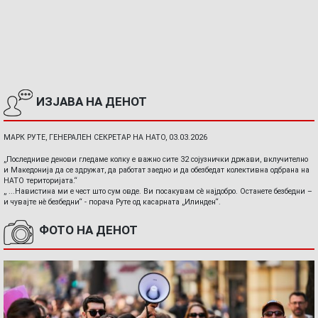
ИЗЈАВА НА ДЕНОТ
МАРК РУТЕ, ГЕНЕРАЛЕН СЕКРЕТАР НА НАТО, 03.03.2026
„Последниве денови гледаме колку е важно сите 32 сојузнички држави, вклучително
и Македонија да се здружат, да работат заедно и да обезбедат колективна одбрана на
НАТО територијата.“
„ ...Навистина ми е чест што сум овде. Ви посакувам сè најдобро. Останете безбедни –
и чувајте нè безбедни“ - порача Руте од касарната „Илинден“.
ФОТО НА ДЕНОТ