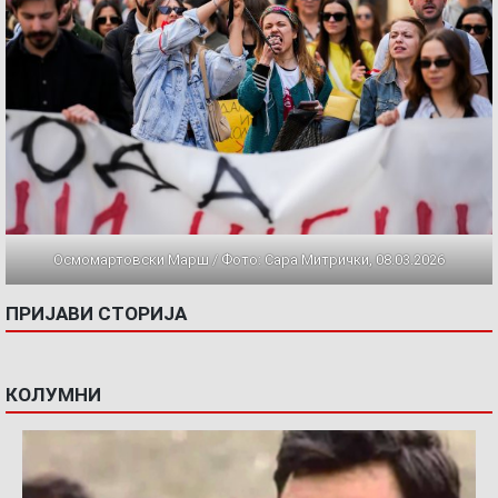
Осмомартовски Марш / Фото: Сара Митрички, 08.03.2026
ПРИЈАВИ СТОРИЈА
КОЛУМНИ