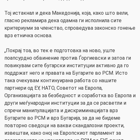
Тој истакнал и дека Македонија, која, како што вели,
гласно рекламира дека одамна ги исполнила сите
критериуми за членство, спроведува законско гонење
врз етничка основа.
„Покрај тоа, во тек е подготовка на ново, уште
поапсурдно обвинение против Ѓоргиевски и затоа ги
повикувам сите бугарски институции активно да го
поддржат него и правата на Бугарите во РСМ. Исто
така очекувам континуирана работа со нашите
партнери од ЕУ, НАТО, Советот на Европа,
Организацијата за безбедност и соработка во Европа и
други меѓународни институции за да се расветли и
спречи манипулацијата и дискриминацијата врз
Бугарите во РСМ и врз Бугарија, за да не бидеме
повторно сведоци на вакви скандалозни проекти,
извештаи, како оној на Европскиот парламент за