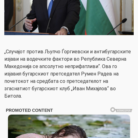
„Случајот против Љупчо Ѓоргиевски и антибугарските
изјави на водечките фактори во Република Северна
Македонија се апсолутно неприфатливи“. Ова го
изјавил бугарскиот претседател Румен Радев на
почетокот на средбата со претседателот на
згаснатиот бугарскиот клуб „Иван Михајлов“ во
Битола.