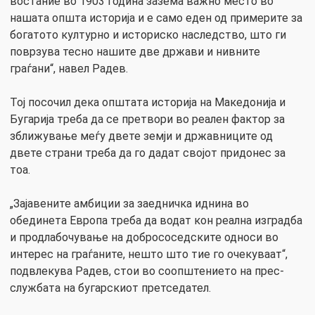
востание во 1903 година зазема важно место во
нашата општа историја и е само еден од примерите за
богатото културно и историско наследство, што ги
поврзува тесно нашите две држави и нивните
граѓани“, навел Радев.
Тој посочил дека општата историја на Македонија и
Бугарија треба да се претвори во реален фактор за
зближување меѓу двете земји и државниците од
двете страни треба да го дадат својот придонес за
тоа.
„Зајавените амбиции за заедничка иднина во
обединета Европа треба да водат кон реална изградба
и продлабочување на добрососедските односи во
интерес на граѓаните, нешто што тие го очекуваат“,
подвлекува Радев, стои во соопштението на прес-
службата на бугарскиот претседател.