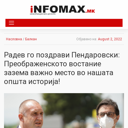
Skip
to
content
Насловна
/
Балкан
Објавено на:
August 2, 2022
Радев го поздрави Пендаровски:
Преображенското востание
зазема важно место во нашата
општа историја!