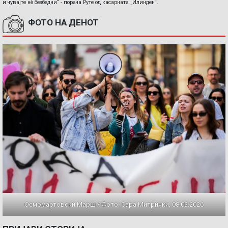
и чувајте нè безбедни“ - порача Руте од касарната „Илинден“.
ФОТО НА ДЕНОТ
Осмомартовски Марш / Фото: Сара Митрички, 08.03.2026