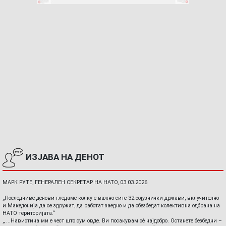
ИЗЈАВА НА ДЕНОТ
МАРК РУТЕ, ГЕНЕРАЛЕН СЕКРЕТАР НА НАТО, 03.03.2026
„Последниве денови гледаме колку е важно сите 32 сојузнички држави, вклучително
и Македонија да се здружат, да работат заедно и да обезбедат колективна одбрана на
НАТО територијата.“
„ ...Навистина ми е чест што сум овде. Ви посакувам сè најдобро. Останете безбедни –