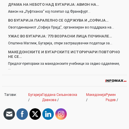
ДРАМА НА НЕБОТО НАД БУГАРИЈА: АВИОН НА…
Авион на „Луфтханза“ кој полетал од Франкфурт…
ВО БУГАРИЈА ПАРАЛЕЛНО СЕ ОДРЖУВА И „СОФИЈА…
Овогодинешниот „Софија Прајд“, организиран во поддршка на…
УЖАС ВО БУГАРИЈА: 773 ВОЗРАСНИ ЛИЦА ПОЧИНАЛЕ…
Општина Маглиж, Бугарија, откри застрашувачки податоци за…
МАКЕДОНСКИТЕ И БУГАРСКИТЕ ИСТОРИЧАРИ ПОВТОРНО
НЕ СЕ…
Предлог-препораки за македонските учебници за седмо одделение,
…
Тагови:
Бугарија
Гордана Сиљановска
Македонија
Румен
/
Давкова
/
/
Радев
/