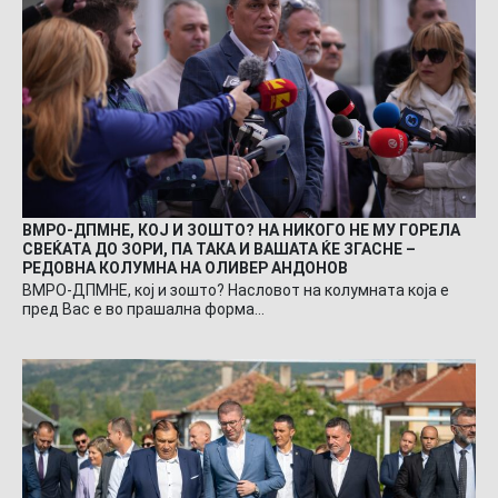
ВМРО-ДПМНЕ, КОЈ И ЗОШТО? НА НИКОГО НЕ МУ ГОРЕЛА
СВЕЌАТА ДО ЗОРИ, ПА ТАКА И ВАШАТА ЌЕ ЗГАСНЕ –
РЕДОВНА КОЛУМНА НА ОЛИВЕР АНДОНОВ
ВМРО-ДПМНЕ, кој и зошто? Насловот на колумната која е
пред Вас е во прашална форма…