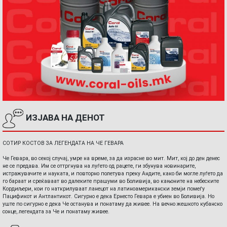
ИЗЈАВА НА ДЕНОТ
СОТИР КОСТОВ ЗА ЛЕГЕНДАТА НА ЧЕ ГЕВАРА
Че Гевара, во секој случај, умре на време, за да израсне во мит. Мит, кој до ден денес
не се предава. Им се оттргнува на луѓето од рацете, ги збунува новинарите,
истражувачите и науката, и повторно полетува преку Андите, како би могле луѓето да
го бараат и среќаваат во далеките прашуми во Боливија, во кањоните на небеските
Кордиљери, кои го наткрилуваат ланецот на латиноамерикански земји помеѓу
Пацификот и Антлантикот. Сигурно е дека Ернесто Гевара е убиен во Боливија. Но
уште по сигурно е дека Че останува и понатаму да живее. На вечно жешкото кубанско
сонце, легендата за Че и понатаму живее.