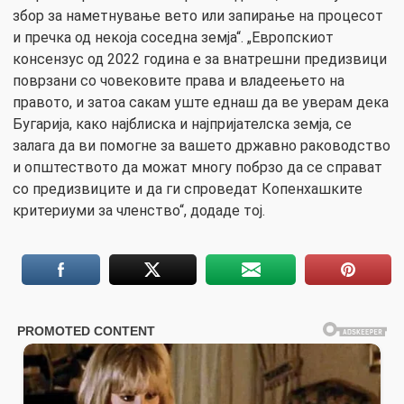
збор за наметнување вето или запирање на процесот
и пречка од некоја соседна земја“. „Европскиот
консензус од 2022 година е за внатрешни предизвици
поврзани со човековите права и владеењето на
правото, и затоа сакам уште еднаш да ве уверам дека
Бугарија, како најблиска и најпријателска земја, се
залага да ви помогне за вашето државно раководство
и општеството да можат многу побрзо да се справат
со предизвиците и да ги спроведат Копенхашките
критериуми за членство“, додаде тој.