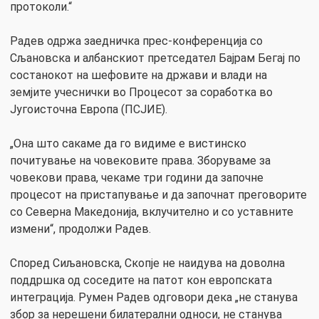
протоколи.“
Радев одржа заедничка прес-конференција со
Сљановска и албанскиот претседател Бајрам Бегај по
состанокот на шефовите на држави и влади на
земјите учеснички во Процесот за соработка во
Југоисточна Европа (ПСЈИЕ).
„Она што сакаме да го видиме е вистинско
почитување на човековите права. Зборуваме за
човекови права, чекаме три години да започне
процесот на пристапување и да започнат преговорите
со Северна Македонија, вклучително и со уставните
измени“, продолжи Радев.
Според Сиљановска, Скопје не наидува на доволна
поддршка од соседите на патот кон европската
интеграција. Румен Радев одговори дека „не станува
збор за нерешени билатерални односи, не станува