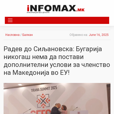
Skip
to
content
Насловна
/
Балкан
Објавено на:
June 16, 2025
Радев до Сиљановска: Бугарија
никогаш нема да постави
дополнителни услови за членство
на Македонија во ЕУ!