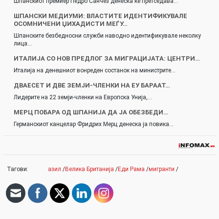
Шпанскиот премиер Педро Санчез денеска ќе претседава…
ШПАНСКИ МЕДИУМИ: ВЛАСТИТЕ ИДЕНТИФИКУВАЛЕ
ОСОМНИЧЕНИ ЏИХАДИСТИ МЕЃУ…
Шпанските безбедносни служби наводно идентификувале неколку
лица…
ИТАЛИЈА СО НОВ ПРЕДЛОГ ЗА МИГРАЦИЈАТА: ЦЕНТРИ…
Италија на денешниот вонреден состанок на министрите…
ДВАЕСЕТ И ДВЕ ЗЕМЈИ-ЧЛЕНКИ НА ЕУ БАРААТ…
Лидерите на 22 земји-членки на Европска Унија,…
МЕРЦ ПОБАРА ОД ШПАНИЈА ДА ЈА ОБЕЗБЕДИ…
Германскиот канцелар Фридрих Мерц денеска ја повика…
Тагови:
азил
/
Велика Британија
/
Еди Рама
/
мигранти
/