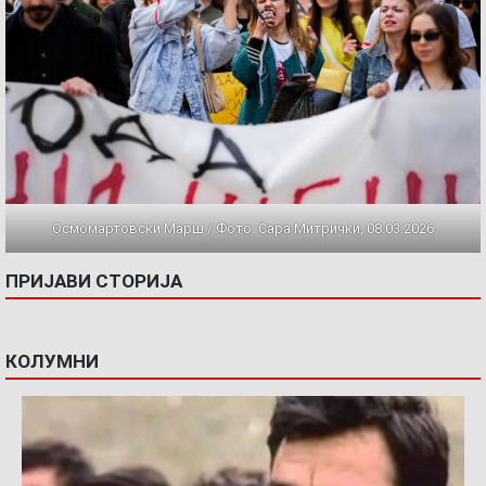
Осмомартовски Марш / Фото: Сара Митрички, 08.03.2026
ПРИЈАВИ СТОРИЈА
КОЛУМНИ