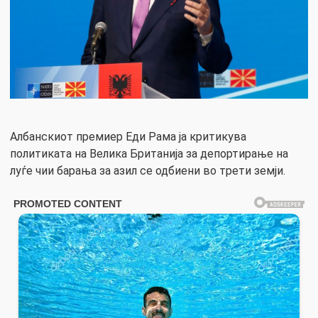
Албанскиот премиер Еди Рама ја критикува
политиката на Велика Британија за депортирање на
луѓе чии барања за азил се одбиени во трети земји.