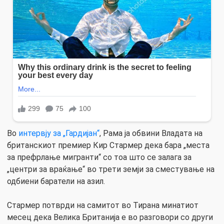
Во
интервју за „Гардијан“
, Рама ја обвини Владата на
британскиот премиер Кир Стармер дека бара „места
за префрлање мигранти“ со тоа што се залага за
„центри за враќање“ во трети земји за сместување на
одбиени баратели на азил.
Стармер потврди на самитот во Тирана минатиот
месец дека Велика Британија е во разговори со други