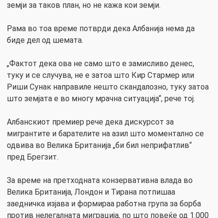
земји за таков план, но не кажа кои земји.
Рама во тоа време потврди дека Албанија нема да
биде дел од шемата.
„Фактот дека ова не само што е замисливо денес,
туку и се случува, не е затоа што Кир Стармер или
Риши Сунак направиле нешто скандалозно, туку затоа
што земјата е во многу мрачна ситуација“, рече тој.
Албанскиот премиер рече дека дискурсот за
мигрантите и барателите на азил што моментално се
одвива во Велика Британија „би бил неприфатлив“
пред Брегзит.
За време на претходната конзервативна влада во
Велика Британија, Лондон и Тирана потпишаа
заедничка изјава и формираа работна група за борба
против нелегалната миграција, по што повеќе од 1.000