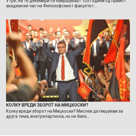
Утре, на 16 декември се навршуваат 105 години од првиот
академски час на Филозофскиот факултет…
КОЛКУ ВРЕДИ ЗБОРОТ НА МИЦКОСКИ?
Колку вреди зборот на Мицкоски? Мислев да пишувам за
друга тема, внатрепартиска, но не било…