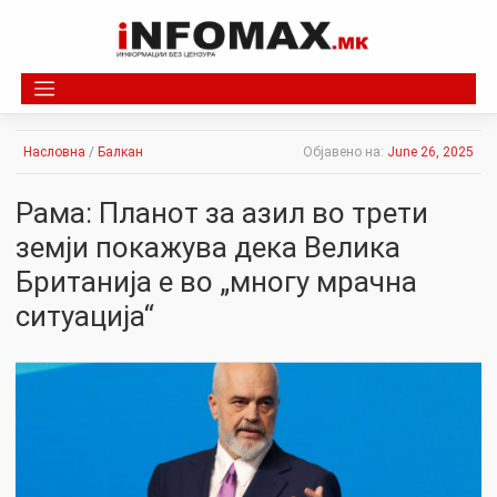
Skip
to
content
Насловна
/
Балкан
Објавено на:
June 26, 2025
Рама: Планот за азил во трети
земји покажува дека Велика
Британија е во „многу мрачна
ситуација“