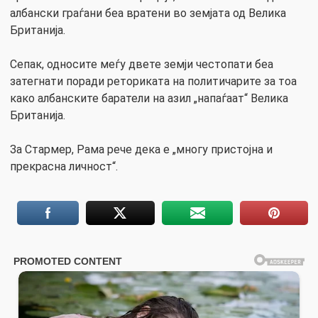
албански граѓани беа вратени во земјата од Велика
Британија.
Сепак, односите меѓу двете земји честопати беа
затегнати поради реториката на политичарите за тоа
како албанските баратели на азил „напаѓаат“ Велика
Британија.
За Стармер, Рама рече дека е „многу пристојна и
прекрасна личност“.