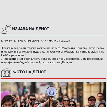
ИЗЈАВА НА ДЕНОТ
МАРК РУТЕ, ГЕНЕРАЛЕН СЕКРЕТАР НА НАТО, 03.03.2026
„Последниве денови гледаме колку е важно сите 32 сојузнички држави, вклучително
и Македонија да се здружат, да работат заедно и да обезбедат колективна одбрана на
НАТО територијата.“
„ ...Навистина ми е чест што сум овде. Ви посакувам сè најдобро. Останете безбедни –
и чувајте нè безбедни“ - порача Руте од касарната „Илинден“.
ФОТО НА ДЕНОТ