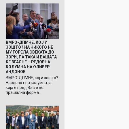
ВМРО-ДПМНЕ, КОЈ И
ЗОШТО? НА НИКОГО НЕ
МУ ГОРЕЛА СВЕЌАТА ДО
ЗОРИ, ПА ТАКА И ВАШАТА
ЌЕ ЗГАСНЕ – РЕДОВНА
КОЛУМНА НА ОЛИВЕР
АНДОНОВ
ВМРО-ДПМНЕ, кој и зошто?
Насловот на колумната
која е пред Вас е во
прашална форма…