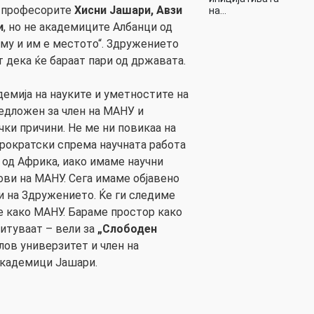
т професорите
Хисни Јашари,
Авзи
на…
и
, но не академиците Албанци од
аму и им е местото“. Здружението
 дека ќе бараат пари од државата.
емија на науките и уметностите на
едложен за член на МАНУ и
чки причини. Не ме ни повикаа на
ирократски спрема научната работа
 од Африка, иако имаме научни
ови на МАНУ. Сега имаме објавено
и на Здружението. Ќе ги следиме
ме како МАНУ. Бараме простор како
читуваат – вели за
„Слободен
ов универзитет и член на
академици Јашари.