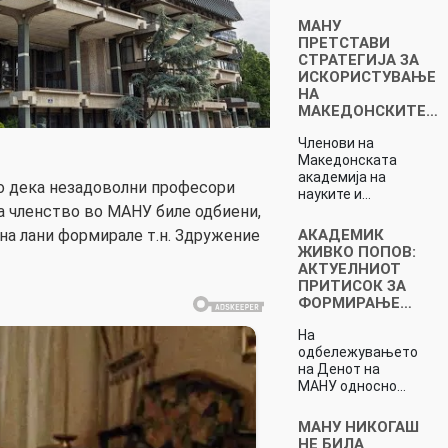
МАНУ
ПРЕТСТАВИ
СТРАТЕГИЈА ЗА
ИСКОРИСТУВАЊЕ
НА
МАКЕДОНСКИТЕ…
Членови на
Македонската
академија на
то дека незадоволни професори
науките и…
а членство во МАНУ биле одбиени,
АКАДЕМИК
ина лани формирале т.н. Здружение
ЖИВКО ПОПОВ:
АКТУЕЛНИОТ
ПРИТИСОК ЗА
ФОРМИРАЊЕ…
На
одбележувањето
на Денот на
МАНУ односно…
МАНУ НИКОГАШ
НЕ БИЛА