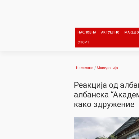
Skip
to
content
НАСЛОВНА
АКТУЕЛНО
МАКЕДО
СПОРТ
Насловна
/
Македонија
Реакција од алб
албанска “Акаде
како здружение