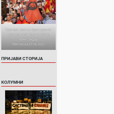
Протест против францускиот
предлог пред Влада. Фото:
Александар
Митовски,03.06.2022
ПРИЈАВИ СТОРИЈА
КОЛУМНИ