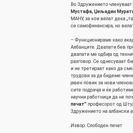
Во Здружението членуваа
Мустафа,
Џељадин Мурат
МАНУ, за кои велат дека „т
се самофинансира, но велат
– Функционираме како акад
Албанците. Двапати бев пр
двапати ме одбија од техни
разговор. Се однесуваат б
и не третираат како да сме
трудови за да бидеме член
јавен повик за нови членов
сите подрачја и ќе работи
научни работници да не по
печат”
професорот од Штул
Здружението на албански 
Извор: Слободен печат