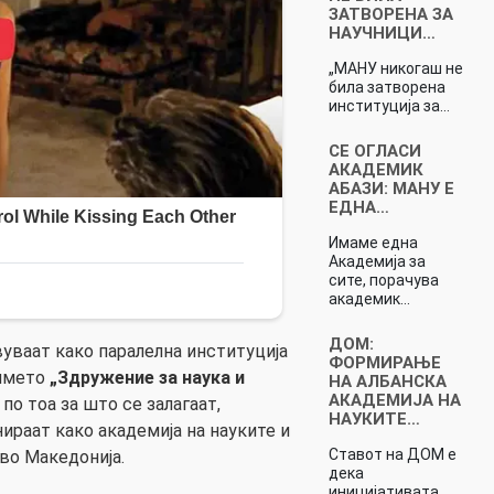
ЗАТВОРЕНА ЗА
НАУЧНИЦИ…
„МАНУ никогаш не
била затворена
институција за…
СЕ ОГЛАСИ
АКАДЕМИК
АБАЗИ: МАНУ Е
ЕДНА…
Имаме една
Академија за
сите, порачува
академик…
ДОМ:
вуваат како паралелна институција
ФОРМИРАЊЕ
 името
„Здружение за наука и
НА АЛБАНСКА
АКАДЕМИЈА НА
 по тоа за што се залагаат,
НАУКИТЕ…
ираат како академија на науките и
Ставот на ДОМ е
во Македонија.
дека
иницијативата