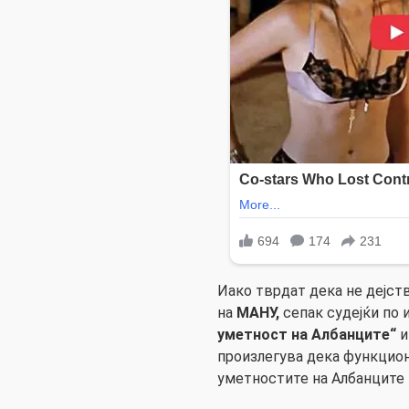
Иако тврдат дека не дејст
на
МАНУ,
сепак судејќи по
уметност на Албанците“
и
произлегува дека функцион
уметностите на Албанците 