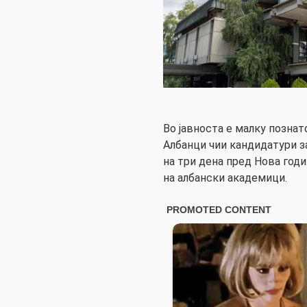
Во јавноста е малку позна
Албанци чии кандидатури з
на три дена пред Нова год
на албански академици.