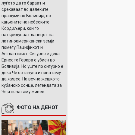
луѓето да го бараат и
среќаваат во далеките
прашуми во Боливија, во
кањоните на небеските
Кордиљери, кои го
наткрилуваат ланецот на
латиноамерикански земји
помеѓу Пацификот и
Антлантикот. Сигурно е дека
Ернесто Гевара е убиен во
Боливија. Но уште по сигурно е
дека Че останува и понатаму
да живее. На вечно жешкото
кубанско сонце, легендата за
Че и понатаму живее.
ФОТО НА ДЕНОТ