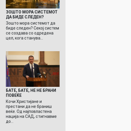
ЗОШТО МОРА СИСТЕМОТ
ДА БИДЕ СЛЕДЕН?
Зошто мора системот да
биде следен? Секој систем
се создава со одредена
цел, кога станува…
БАТЕ, БАТЕ, НЕ НЕ БРАНИ
ПОВЕЌЕ
Кочи Христијане и
престани да не браниш
веќе. Од најповластена
нација на САД, стигнавме
до…