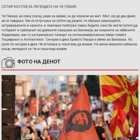
СОТИР КОСТОВ ЗА ЛЕГЕНДАТА НА ЧЕ ГЕВАРА
Че Гевара, во секој случај, умре на време, за да израсне во мит. Мит, кој до ден денес
не се предава. Им се оттргнува на луѓето од рацете, ги збунува новинарите,
истражувачите и науката, и повторно полетува преку Андите, како би могле луѓето да
го бараат и среќаваат во далеките прашуми во Боливија, во кањоните на небеските
Кордиљери, кои го наткрилуваат ланецот на латиноамерикански земји помеѓу
Пацификот и Антлантикот. Сигурно е дека Ернесто Гевара е убиен во Боливија. Но
уште по сигурно е дека Че останува и понатаму да живее. На вечно жешкото кубанско
сонце, легендата за Че и понатаму живее.
ФОТО НА ДЕНОТ