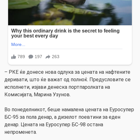
– РКЕ ќе донесе нова одлука за цената на нафтените
деривати, што ќе важат од полноќ. Предусловите се
исполнети, изјави денеска портпаролката на
Комисијата, Марина Узунов.
Во понеделникот, беше намалена цената на Еуросупер
БС-95 за пола денар, а дизелот поевтини за еден
денар. Цената на Еуросупер БС-98 остана
непроменета.