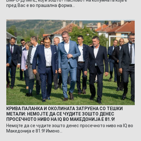
ВМРО-ДПМНЕ, кој и зошто? Насловот на колумната која е
пред Вас е во прашална форма…
КРИВА ПАЛАНКА И ОКОЛИНАТА ЗАТРУЕНА СО ТЕШКИ
МЕТАЛИ: НЕМОЈТЕ ДА СЕ ЧУДИТЕ ЗОШТО ДЕНЕС
ПРОСЕЧНОТО НИВО НА IQ ВО МАКЕДОНИЈА Е 81.9!
Немојте да се чудите зошто денес просечното ниво на IQ во
Македонија е 81.9! Имено…