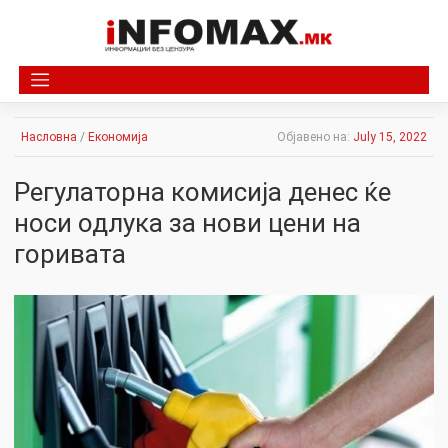
Skip
to
content
Насловна
/
Економија
Објавено на:
July 15, 2022
Регулаторна комисија денес ќе
носи одлука за нови цени на
горивата