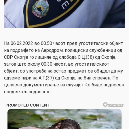
На 06.02.2022 во 00.50 часот пред угостителски објект
на подрачјето на Аеродром, полициски службеници од
СВР Скопје го лишиле од слобода С.Ц.(38) од Скопје,
затоа што околу 00.30 часот, во угостителскиот
објект, со употреба на остар предмет се обидел да му
одземе пари на А.Т.(37) од Скопје, но бил спречен. По
целосно документирање на случајот ќе биде поднесен
соодветен поднесок.