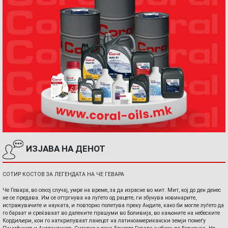
ИЗЈАВА НА ДЕНОТ
СОТИР КОСТОВ ЗА ЛЕГЕНДАТА НА ЧЕ ГЕВАРА
Че Гевара, во секој случај, умре на време, за да израсне во мит. Мит, кој до ден денес
не се предава. Им се оттргнува на луѓето од рацете, ги збунува новинарите,
истражувачите и науката, и повторно полетува преку Андите, како би могле луѓето да
го бараат и среќаваат во далеките прашуми во Боливија, во кањоните на небеските
Кордиљери, кои го наткрилуваат ланецот на латиноамерикански земји помеѓу