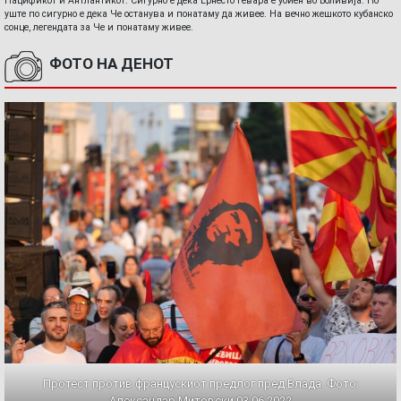
Пацификот и Антлантикот. Сигурно е дека Ернесто Гевара е убиен во Боливија. Но
уште по сигурно е дека Че останува и понатаму да живее. На вечно жешкото кубанско
сонце, легендата за Че и понатаму живее.
ФОТО НА ДЕНОТ
Протест против францускиот предлог пред Влада. Фото:
Александар Митовски,03.06.2022