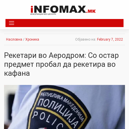
Skip
to
content
Насловна
/
Хроника
Објавено на:
February 7, 2022
Рекетари во Аеродром: Со остар
предмет пробал да рекетира во
кафана