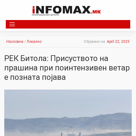
Skip
to
content
Насловна
/
Локално
Објавено на:
April 22, 2025
РЕК Битола: Присуството на
прашина при поинтензивен ветар
е позната појава