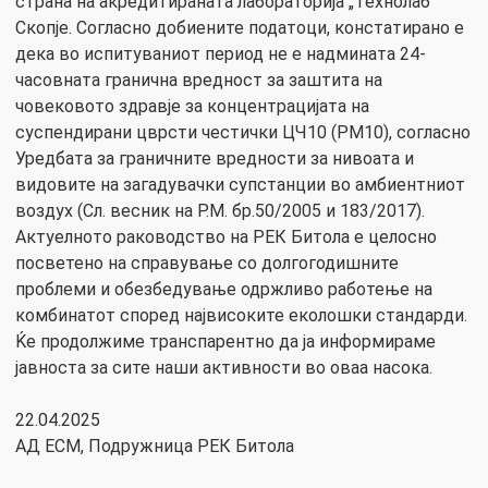
страна на акредитираната лабораторија „Технолаб”
Скопје. Согласно добиените податоци, констатирано е
дека во испитуваниот период не е надмината 24-
часовната гранична вредност за заштита на
човековото здравје за концентрацијата на
суспендирани цврсти честички ЦЧ10 (PM10), согласно
Уредбата за граничните вредности за нивоата и
видовите на загадувачки супстанции во амбиентниот
воздух (Сл. весник на Р.М. бр.50/2005 и 183/2017).
Актуелното раководство на РЕК Битола е целосно
посветено на справување со долгогодишните
проблеми и обезбедување одржливо работење на
комбинатот според највисоките еколошки стандарди.
Ќе продолжиме транспарентно да ја информираме
јавноста за сите наши активности во оваа насока.
22.04.2025
АД ЕСМ, Подружница РЕК Битола