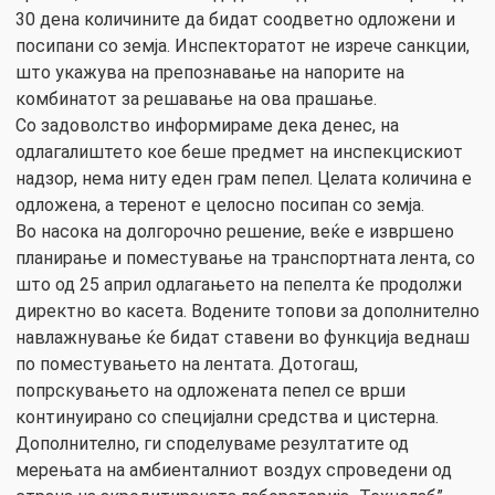
30 дена количините да бидат соодветно одложени и
посипани со земја. Инспекторатот не изрече санкции,
што укажува на препознавање на напорите на
комбинатот за решавање на ова прашање.
Со задоволство информираме дека денес, на
одлагалиштето кое беше предмет на инспекцискиот
надзор, нема ниту еден грам пепел. Целата количина е
одложена, а теренот е целосно посипан со земја.
Во насока на долгорочно решение, веќе е извршено
планирање и поместување на транспортната лента, со
што од 25 април одлагањето на пепелта ќе продолжи
директно во касета. Водените топови за дополнително
навлажнување ќе бидат ставени во функција веднаш
по поместувањето на лентата. Дотогаш,
попрскувањето на одложената пепел се врши
континуирано со специјални средства и цистерна.
Дополнително, ги споделуваме резултатите од
мерењата на амбиенталниот воздух спроведени од