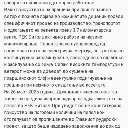
напори за еколошки одговорно работење.
Иако присуството на прашина при поинтензивен
ветер е позната појава во изминатите децении поради
специфичниот процес на производство, транспортот
и одлагањето на пепелта преку 3,7 километарска
лента, РЕК Битола активно работи на нејзино
минимизирање. Пепелта, како нуспроизвод од
производството на електрична енергија, се третира со
континуирано навлажнување, проследено со одлагање
и засипување со земја. Сепак, високите температури и
ветерот може да доведат до сушење на
површинскиот слој и евентуално подигнување на
прашина при нејзиното спуштање во касетата.
На 26 март 2025 година, Државниот инспекторат за
животна средина изврши надзор на одлагалиштето за
пепел во РЕК Битола. При увидот беше констатирано
присуство на поголеми количини на пепел кои
отстапуваат од пропишаните во Главниот рударски
проект, за што беше издадено задолжение во рок од