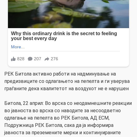
РЕК Битола активно работи на надминување на
предизвиците со одлагањето на пепелта и ги уверува
граѓаните дека квалитетот на воздухот не е нарушен
Битола, 22 април: Во врска со неодамнешните реакции
во јавноста во врска со наводите за несоодветно
одлагање на пепелта во РЕК Битола, АД ЕСМ,
Подружница РЕК Битола, сака да ја информира
јавноста за преземените мерки и континуираните