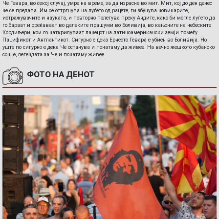
Че Гевара, во секој случај, умре на време, за да израсне во мит. Мит, кој до ден денес
не се предава. Им се оттргнува на луѓето од рацете, ги збунува новинарите,
истражувачите и науката, и повторно полетува преку Андите, како би могле луѓето да
го бараат и среќаваат во далеките прашуми во Боливија, во кањоните на небеските
Кордиљери, кои го наткрилуваат ланецот на латиноамерикански земји помеѓу
Пацификот и Антлантикот. Сигурно е дека Ернесто Гевара е убиен во Боливија. Но
уште по сигурно е дека Че останува и понатаму да живее. На вечно жешкото кубанско
сонце, легендата за Че и понатаму живее.
ФОТО НА ДЕНОТ