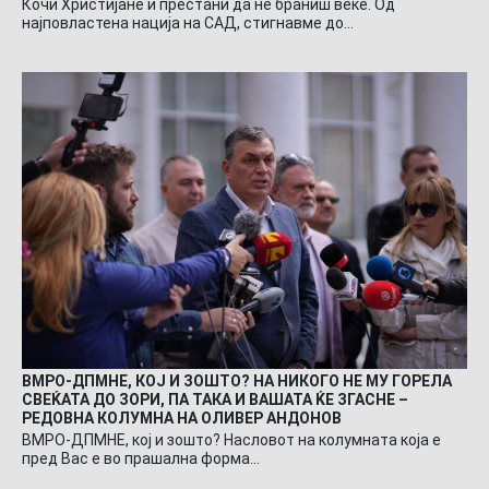
Кочи Христијане и престани да не браниш веќе. Од
најповластена нација на САД, стигнавме до…
ВМРО-ДПМНЕ, КОЈ И ЗОШТО? НА НИКОГО НЕ МУ ГОРЕЛА
СВЕЌАТА ДО ЗОРИ, ПА ТАКА И ВАШАТА ЌЕ ЗГАСНЕ –
РЕДОВНА КОЛУМНА НА ОЛИВЕР АНДОНОВ
ВМРО-ДПМНЕ, кој и зошто? Насловот на колумната која е
пред Вас е во прашална форма…