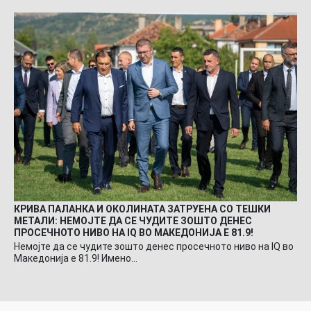
КРИВА ПАЛАНКА И ОКОЛИНАТА ЗАТРУЕНА СО ТЕШКИ
МЕТАЛИ: НЕМОЈТЕ ДА СЕ ЧУДИТЕ ЗОШТО ДЕНЕС
ПРОСЕЧНОТО НИВО НА IQ ВО МАКЕДОНИЈА Е 81.9!
Немојте да се чудите зошто денес просечното ниво на IQ во
Македонија е 81.9! Имено…