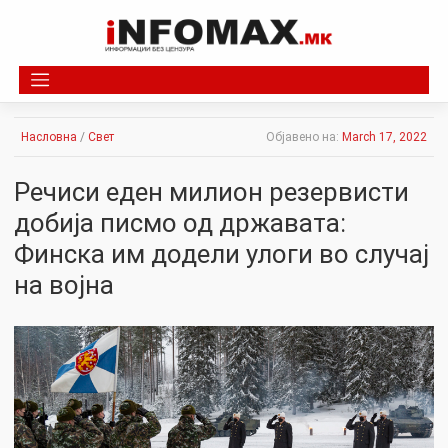
Skip
to
content
Насловна
/
Свет
Објавено на:
March 17, 2022
Речиси еден милион резервисти
добија писмо од државата:
Финска им додели улоги во случај
на војна