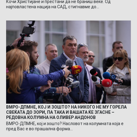
Кочи Христијане и престани да не браниш веќе. Од
најповластена нација на САД, стигнавме до…
ВМРО-ДПМНЕ, КОЈ И ЗОШТО? НА НИКОГО НЕ МУ ГОРЕЛА
СВЕЌАТА ДО ЗОРИ, ПА ТАКА И ВАШАТА ЌЕ ЗГАСНЕ –
РЕДОВНА КОЛУМНА НА ОЛИВЕР АНДОНОВ
ВМРО-ДПМНЕ, кој и зошто? Насловот на колумната која е
пред Вас е во прашална форма…