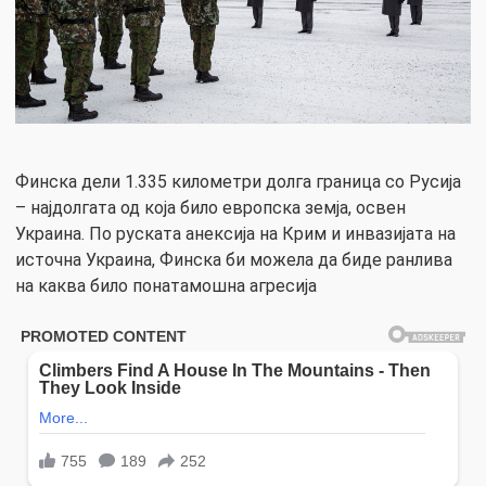
Финска дели 1.335 километри долга граница со Русија
– најдолгата од која било европска земја, освен
Украина. По руската анексија на Крим и инвазијата на
источна Украина, Финска би можела да биде ранлива
на каква било понатамошна агресија