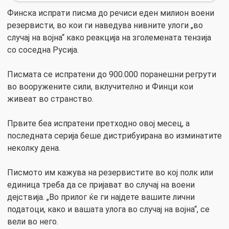
Финска испрати писма до речиси еден милион воени
резервисти, во кои ги наведува нивните улоги „во
случај на војна“ како реакција на зголемената тензија
со соседна Русија.
Писмата се испратени до 900.000 поранешни регрути
во вооружените сили, вклучително и Финци кои
живеат во странство.
Првите беа испратени претходно овој месец, а
последната серија беше дистрибуирана во изминатите
неколку дена.
Писмото им кажува на резервистите во кој полк или
единица треба да се пријават во случај на воени
дејствија. „Во прилог ќе ги најдете вашите лични
податоци, како и вашата улога во случај на војна“, се
вели во него.