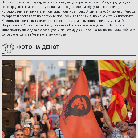
Че Гевара, во секој случај, умре на време, за да израсне во мит. Мит, кој до ден денес
не се предава. Им се оттргнува на луѓето од рацете, ги збунува новинарите,
истражувачите и науката, и повторно полетува преку Андите, како би могле луѓето да
го бараат и среќаваат во далеките прашуми во Боливија, во кањоните на небеските
Кордиљери, кои го наткрилуваат ланецот на латиноамерикански земји помеѓу
Пацификот и Антлантикот. Сигурно е дека Ернесто Гевара е убиен во Боливија. Но
уште по сигурно е дека Че останува и понатаму да живее. На вечно жешкото кубанско
сонце, легендата за Че и понатаму живее.
ФОТО НА ДЕНОТ