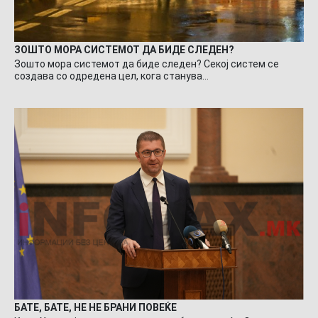
ЗОШТО МОРА СИСТЕМОТ ДА БИДЕ СЛЕДЕН?
Зошто мора системот да биде следен? Секој систем се
создава со одредена цел, кога станува…
БАТЕ, БАТЕ, НЕ НЕ БРАНИ ПОВЕЌЕ