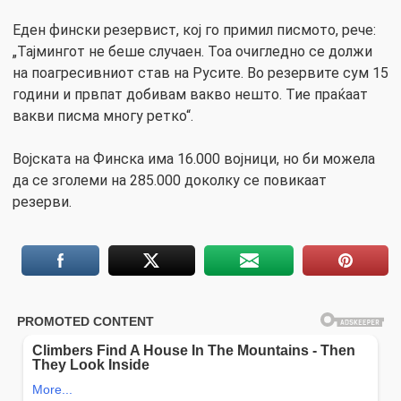
Еден фински резервист, кој го примил писмото, рече:
„Тајмингот не беше случаен. Тоа очигледно се должи
на поагресивниот став на Русите. Во резервите сум 15
години и првпат добивам вакво нешто. Тие праќаат
вакви писма многу ретко“.
Војската на Финска има 16.000 војници, но би можела
да се зголеми на 285.000 доколку се повикаат
резерви.