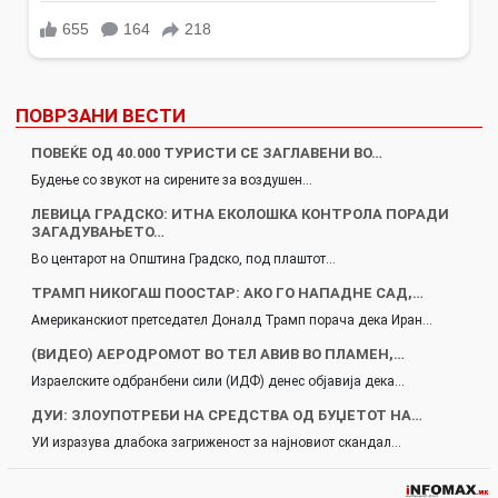
ПОВРЗАНИ ВЕСТИ
ПОВЕЌЕ ОД 40.000 ТУРИСТИ СЕ ЗАГЛАВЕНИ ВО…
Будење со звукот на сирените за воздушен…
ЛЕВИЦА ГРАДСКО: ИТНА ЕКОЛОШКА КОНТРОЛА ПОРАДИ
ЗАГАДУВАЊЕТО…
Во центарот на Општина Градско, под плаштот…
ТРАМП НИКОГАШ ПООСТАР: АКО ГО НАПАДНЕ САД,…
Американскиот претседател Доналд Трамп порача дека Иран…
(ВИДЕО) АЕРОДРОМОТ ВО ТЕЛ АВИВ ВО ПЛАМЕН,…
Израелските одбранбени сили (ИДФ) денес објавија дека…
ДУИ: ЗЛОУПОТРЕБИ НА СРЕДСТВА ОД БУЏЕТОТ НА…
УИ изразува длабока загриженост за најновиот скандал…