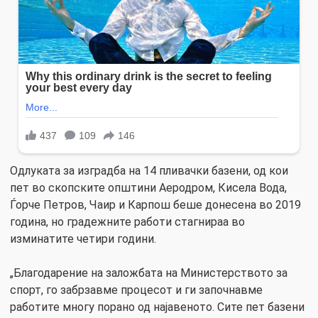
Одлуката за изградба на 14 пливачки базени, од кои
пет во скопските општини Аеродром, Кисела Вода,
Ѓорче Петров, Чаир и Карпош беше донесена во 2019
година, но градежните работи стагнираа во
изминатите четири години.
„Благодарение на заложбата на Министерството за
спорт, го забрзавме процесот и ги започнавме
работите многу порано од најавеното. Сите пет базени