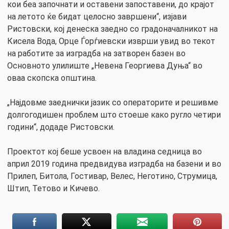
кои беа започнати и оставени запоставени, до крајот
на летото ќе бидат целосно завршени“, изјави
Ристовски, кој денеска заедно со градоначалникот на
Кисела Вода, Орце Ѓорѓиевски изврши увид во текот
на работите за изградба на затворен базен во
Основното улилиште „Невена Георгиева Дуња“ во
оваа скопска општина.
„Најдовме заеднички јазик со операторите и решивме
долгогодишен проблем што стоеше како ругло четири
години“, додаде Ристовски.
Проектот кој беше усвоен на владина седница во
април 2019 година предвидува изградба на базени и во
Прилеп, Битола, Гостивар, Велес, Неготино, Струмица,
Штип, Тетово и Кичево.