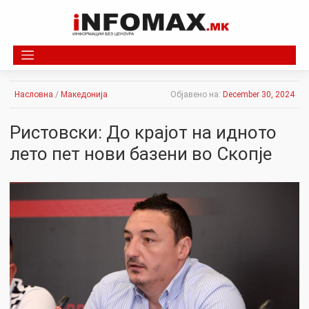
Skip
to
content
Насловна
/
Македонија
Објавено на:
December 30, 2024
Ристовски: До крајот на идното
лето пет нови базени во Скопје