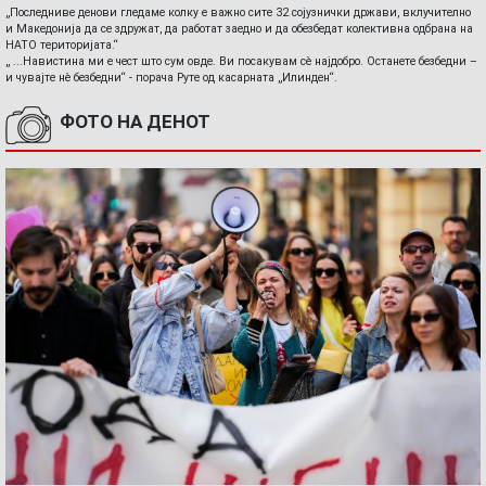
„Последниве денови гледаме колку е важно сите 32 сојузнички држави, вклучително
и Македонија да се здружат, да работат заедно и да обезбедат колективна одбрана на
НАТО територијата.“
„ ...Навистина ми е чест што сум овде. Ви посакувам сè најдобро. Останете безбедни –
и чувајте нè безбедни“ - порача Руте од касарната „Илинден“.
ФОТО НА ДЕНОТ