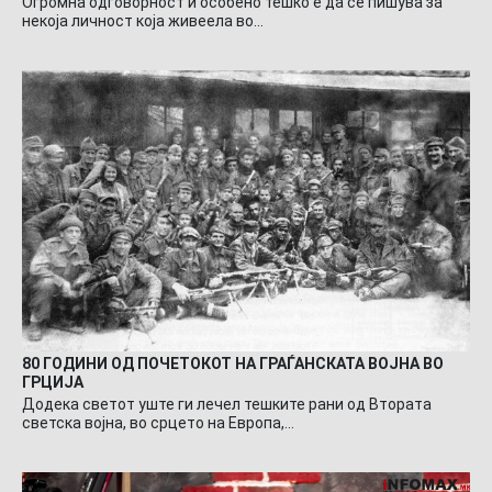
Огромна одговорност и особено тешко е да се пишува за
некоја личност која живеела во…
80 ГОДИНИ ОД ПОЧЕТОКОТ НА ГРАЃАНСКАТА ВОЈНА ВО
ГРЦИЈА
Додека светот уште ги лечел тешките рани од Втората
светска војна, во срцето на Европа,…